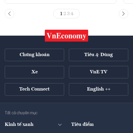
1
2
3
4
Chứng khoán
Tiêu & Dùng
Xe
VnE TV
Tech Connect
English ++
Tất cả chuyên mục
Kinh tế xanh
Tiêu điểm