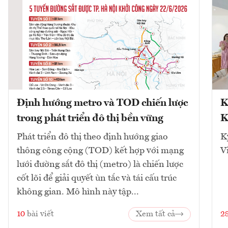
Định hướng metro và TOD chiến lược
K
trong phát triển đô thị bền vững
K
Phát triển đô thị theo định hướng giao
K
thông công cộng (TOD) kết hợp với mạng
V
lưới đường sắt đô thị (metro) là chiến lược
cốt lõi để giải quyết ùn tắc và tái cấu trúc
không gian. Mô hình này tập...
10
bài viết
Xem tất cả
2