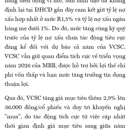
năng biến động vĩ mô, ban lãnh đạo đã khẳng
định lại tại ĐHCĐ gần đây cam kết giữ tỷ lệ nợ
xấu hợp nhất ở mức ≤1,5% và tỷ lệ nợ xấu ngân
hàng mẹ dưới 1%. Do đó, mức tăng cùng kỳ quý
trước của tỷ lệ nợ xấu chưa tác động tiêu cực
đáng kể đối với dự báo cả năm của VCSC.
VCSC vẫn giữ quan điểm tích cực về triển vọng
năm 2026 của MBB, được hỗ trợ bởi lợi thế chi
phí vốn thấp và hạn mức tăng trưởng tín dụng
thuận lợi.
Qua đó, VCSC tăng giá mục tiêu thêm 2,9% lên
36.000 đồng/cổ phiếu và duy trì khuyến nghị
"mua", do tác động tích cực từ việc cập nhật
thời gian định giá mục tiêu sang giữa năm