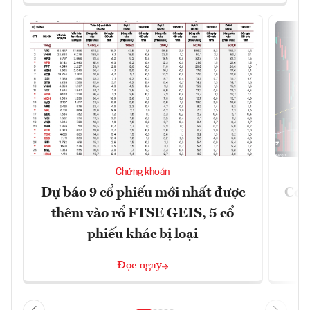
Chứng khoán
Dự báo 9 cổ phiếu mới nhất được
Có t
thêm vào rổ FTSE GEIS, 5 cổ
phiếu khác bị loại
Đọc ngay