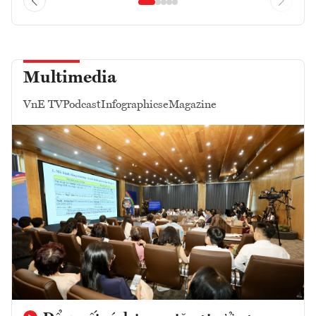
Multimedia
VnE TV
Podcast
Infographics
eMagazine