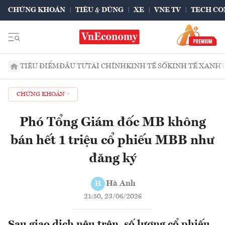
CHỨNG KHOÁN
TIÊU & DÙNG
XE
VNE TV
TECH CO
TIÊU ĐIỂM
ĐẦU TƯ
TÀI CHÍNH
KINH TẾ SỐ
KINH TẾ XANH
CHỨNG KHOÁN
Phó Tổng Giám đốc MB không
bán hết 1 triệu cổ phiếu MBB như
đăng ký
Hà Anh
H
21:50, 23/06/2026
Sau giao dịch nêu trên, số lượng cổ phiếu