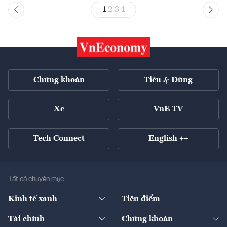
1
2
3
4
Chứng khoán
Tiêu & Dùng
Xe
VnE TV
Tech Connect
English ++
Tất cả chuyên mục
Kinh tế xanh
Tiêu điểm
Chuyển động xanh
Tài chính
Chứng khoán