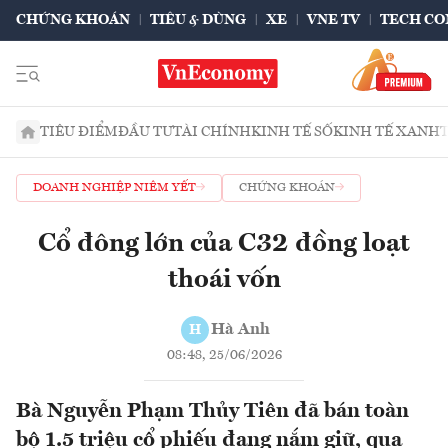
CHỨNG KHOÁN
TIÊU & DÙNG
XE
VNE TV
TECH CO
TIÊU ĐIỂM
ĐẦU TƯ
TÀI CHÍNH
KINH TẾ SỐ
KINH TẾ XANH
DOANH NGHIỆP NIÊM YẾT
CHỨNG KHOÁN
Cổ đông lớn của C32 đồng loạt
thoái vốn
Hà Anh
H
08:48, 25/06/2026
Bà Nguyễn Phạm Thủy Tiên đã bán toàn
bộ 1.5 triệu cổ phiếu đang nắm giữ, qua