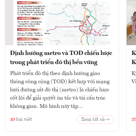
Định hướng metro và TOD chiến lược
K
trong phát triển đô thị bền vững
K
Phát triển đô thị theo định hướng giao
K
thông công cộng (TOD) kết hợp với mạng
V
lưới đường sắt đô thị (metro) là chiến lược
cốt lõi để giải quyết ùn tắc và tái cấu trúc
không gian. Mô hình này tập...
10
bài viết
Xem tất cả
2