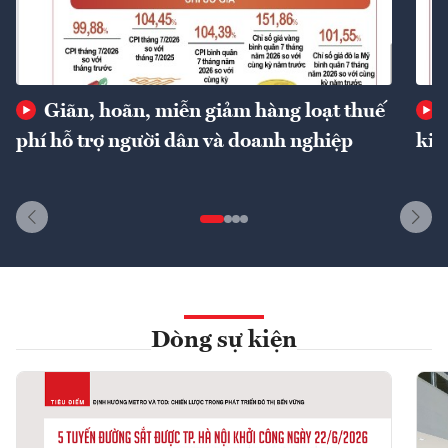
Giãn, hoãn, miễn giảm hàng loạt thuế
phí hỗ trợ người dân và doanh nghiệp
kin
Dòng sự kiện