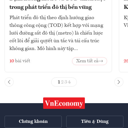
trong phát triển đô thị bền vững
K
Phát triển đô thị theo định hướng giao
K
thông công cộng (TOD) kết hợp với mạng
V
lưới đường sắt đô thị (metro) là chiến lược
cốt lõi để giải quyết ùn tắc và tái cấu trúc
không gian. Mô hình này tập...
10
bài viết
Xem tất cả
2
1
2
3
4
Chứng khoán
Tiêu & Dùng