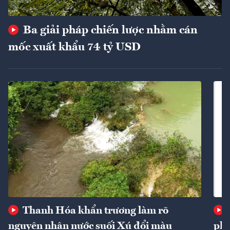
Ba giải pháp chiến lược nhằm cán
mốc xuất khẩu 74 tỷ USD
Thanh Hóa khẩn trương làm rõ
nguyên nhân nước suối Xú đổi màu
phí