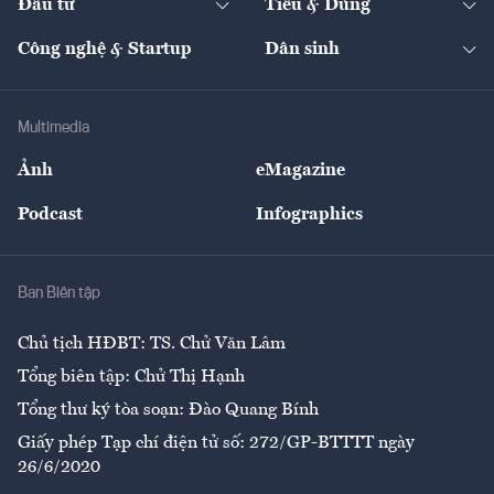
Đầu tư
Tiêu & Dùng
Quản trị số
Cafe BĐS
Thị trường
Kinh doanh
Kết nối
Tạp chí kinh tế Việt Nam
eMagazine
Nhà đầu tư
Du lịch
Công nghệ & Startup
Dân sinh
Tư vấn
Nông sản
Doanh nhân
Tư vấn Tiêu & Dùng
Infographics
Hạ tầng
Sức khỏe
Khung pháp lý
Doanh nghiệp
Địa phương
Thị trường
Bảo hiểm
Multimedia
Sự kiện
Nhân lực
Ảnh
eMagazine
Đẹp +
An sinh
Podcast
Infographics
Giải trí
Y tế
Nhà
Ban Biên tập
Ẩm thực
Chủ tịch HĐBT: TS. Chử Văn Lâm
Tổng biên tập: Chử Thị Hạnh
Tổng thư ký tòa soạn: Đào Quang Bính
Giấy phép Tạp chí điện tử số: 272/GP-BTTTT ngày
26/6/2020