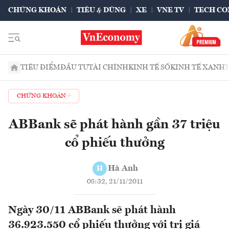
CHỨNG KHOÁN
TIÊU & DÙNG
XE
VNE TV
TECH CO
TIÊU ĐIỂM
ĐẦU TƯ
TÀI CHÍNH
KINH TẾ SỐ
KINH TẾ XANH
CHỨNG KHOÁN
ABBank sẽ phát hành gần 37 triệu
cổ phiếu thưởng
Hà Anh
H
08:32, 21/11/2011
Ngày 30/11 ABBank sẽ phát hành
36.923.550 cổ phiếu thưởng với trị giá