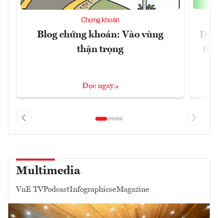
Chứng khoán
Blog chứng khoán: Vào vùng
Dòn
thận trọng
thị
Đọc ngay
Multimedia
VnE TV
Podcast
Infographics
eMagazine