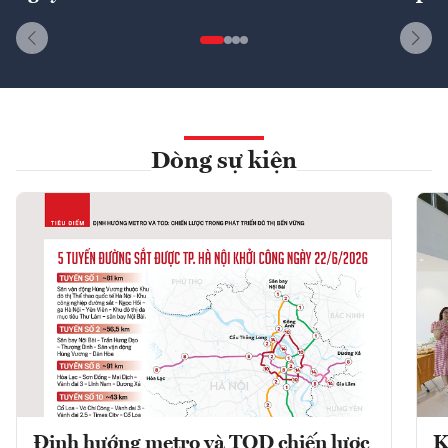
Dòng sự kiện
Định hướng metro và TOD chiến lược
K