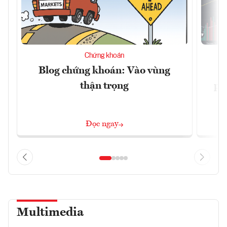
Chứng khoán
Blog chứng khoán: Vào vùng
V
thận trọng
ph
Đọc ngay
Multimedia