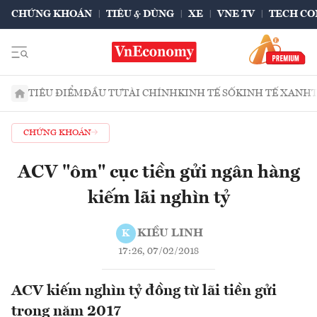
CHỨNG KHOÁN
TIÊU & DÙNG
XE
VNE TV
TECH CO
TIÊU ĐIỂM
ĐẦU TƯ
TÀI CHÍNH
KINH TẾ SỐ
KINH TẾ XANH
CHỨNG KHOÁN
ACV "ôm" cục tiền gửi ngân hàng
kiếm lãi nghìn tỷ
KIỀU LINH
K
17:26, 07/02/2018
ACV kiếm nghìn tỷ đồng từ lãi tiền gửi
trong năm 2017