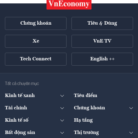
Chứng khoán
Tiêu & Dùng
Xe
VnE TV
Tech Connect
English ++
Tất cả chuyên mục
Kinh tế xanh
Tiêu điểm
Chuyển động xanh
Tài chính
Chứng khoán
Pháp lý
Ngân hàng
Doanh nghiệp niêm yết
Kinh tế số
Hạ tầng
Thương hiệu xanh
Thị trường vốn
Thị trường
Sản phẩm - Thị trường
Bất động sản
Thị trường
Diễn đàn
Thuế
Đầu tư