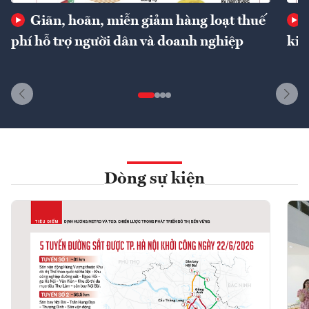
Giãn, hoãn, miễn giảm hàng loạt thuế
phí hỗ trợ người dân và doanh nghiệp
kin
Dòng sự kiện