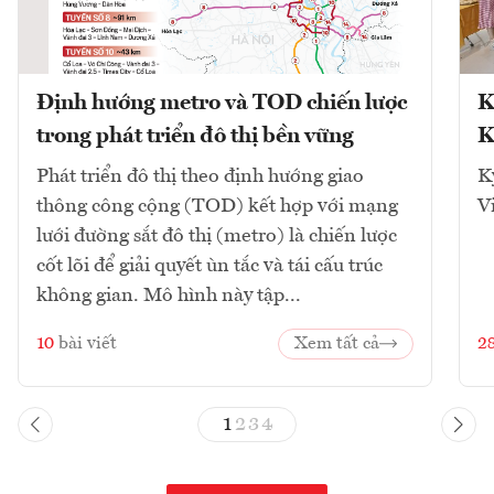
Định hướng metro và TOD chiến lược
K
trong phát triển đô thị bền vững
K
Phát triển đô thị theo định hướng giao
K
thông công cộng (TOD) kết hợp với mạng
V
lưới đường sắt đô thị (metro) là chiến lược
cốt lõi để giải quyết ùn tắc và tái cấu trúc
không gian. Mô hình này tập...
10
bài viết
Xem tất cả
2
1
2
3
4