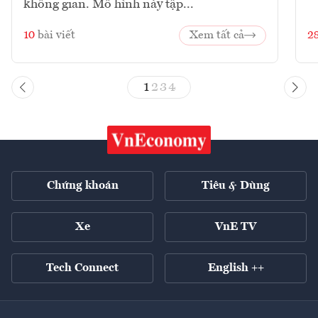
không gian. Mô hình này tập...
10
bài viết
Xem tất cả
2
1
2
3
4
Chứng khoán
Tiêu & Dùng
Xe
VnE TV
Tech Connect
English ++