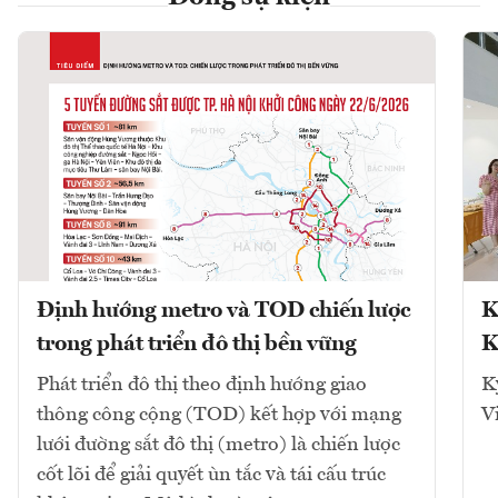
Định hướng metro và TOD chiến lược
K
trong phát triển đô thị bền vững
K
Phát triển đô thị theo định hướng giao
K
thông công cộng (TOD) kết hợp với mạng
V
lưới đường sắt đô thị (metro) là chiến lược
cốt lõi để giải quyết ùn tắc và tái cấu trúc