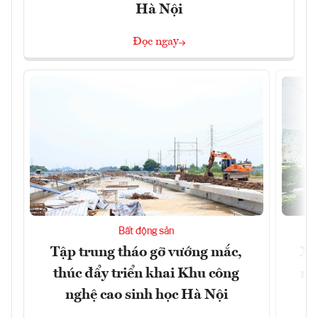
Hà Nội
Đọc ngay
Bất động sản
Tập trung tháo gỡ vướng mắc,
Xâ
thúc đẩy triển khai Khu công
nâ
nghệ cao sinh học Hà Nội