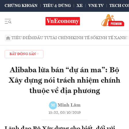
CHỨNG KHOÁN
TIÊU & DÙNG
XE
VNE TV
TECH CO
TIÊU ĐIỂM
ĐẦU TƯ
TÀI CHÍNH
KINH TẾ SỐ
KINH TẾ XANH
BẤT ĐỘNG SẢN
Alibaba lừa bán “dự án ma”: Bộ
Xây dựng nói trách nhiệm chính
thuộc về địa phương
Minh Lâm
M
15:32, 03/10/2019
Lãnh đạo Bộ Xây dựng cho biết, đối với