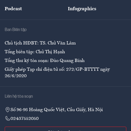
Đẹp +
An sinh
Podcast
Infographics
Giải trí
Y tế
Nhà
Ban Biên tập
Ẩm thực
Chủ tịch HĐBT: TS. Chử Văn Lâm
Tổng biên tập: Chử Thị Hạnh
Tổng thư ký tòa soạn: Đào Quang Bính
Giấy phép Tạp chí điện tử số: 272/GP-BTTTT ngày
26/6/2020
Liên hệ tòa soạn
Số 96-98 Hoàng Quốc Việt, Cầu Giấy, Hà Nội
02437552050