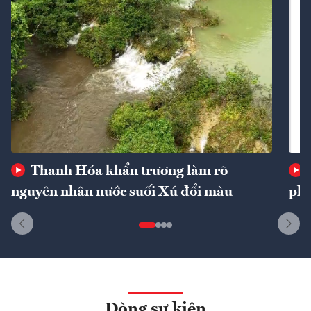
Thanh Hóa khẩn trương làm rõ
nguyên nhân nước suối Xú đổi màu
phí
Dòng sự kiện