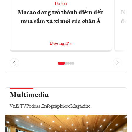
Du lịch
Macao đang trở thành điểm đến
Ngư
mua sắm xa xỉ mới của châu Á
đổi 
Đọc ngay
Multimedia
VnE TV
Podcast
Infographics
eMagazine