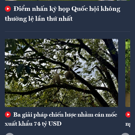
Điểm nhấn kỳ họp Quốc hội không
thường lệ lần thứ nhất
Ba giải pháp chiến lược nhằm cán mốc
xuất khẩu 74 tỷ USD
ngu