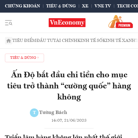
CHỨNG KHOÁN
TIÊU & DÙNG
XE
VNE TV
TECH CO
TIÊU ĐIỂM
ĐẦU TƯ
TÀI CHÍNH
KINH TẾ SỐ
KINH TẾ XANH
TIÊU & DÙNG
Ấn Độ bắt đầu chi tiền cho mục
tiêu trở thành “cường quốc” hàng
không
Tường Bách
T
14:07, 21/06/2023
Triển lãm hàng không lớn nhất thế giới,