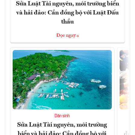
Sửa Luật Tài nguyên, môi trường biển
và hải đảo: Cần đồng bộ với Luật Đấu
thầu
Đọc ngay
Dân sinh
Sửa Luật Tài nguyên, môi trường
L
biển và hải đảo: Cần đồng bộ với
đổi)