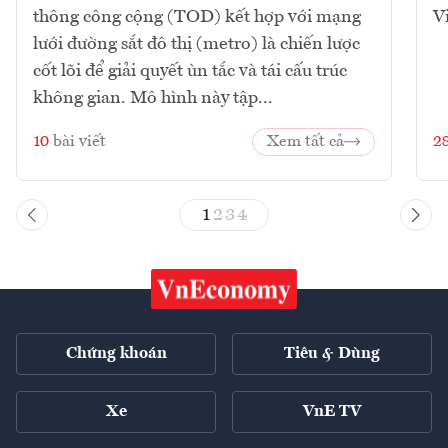
thông công cộng (TOD) kết hợp với mạng
V
lưới đường sắt đô thị (metro) là chiến lược
cốt lõi để giải quyết ùn tắc và tái cấu trúc
không gian. Mô hình này tập...
10
bài viết
Xem tất cả
2
1
2
3
4
Chứng khoán
Tiêu & Dùng
Xe
VnE TV