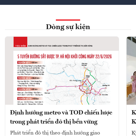
Dòng sự kiện
Định hướng metro và TOD chiến lược
K
trong phát triển đô thị bền vững
K
Phát triển đô thị theo định hướng giao
K