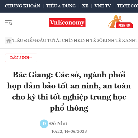
CHỨNG KHOÁN
TIÊU & DÙNG
XE
VNE TV
TECH CO
TIÊU ĐIỂM
ĐẦU TƯ
TÀI CHÍNH
KINH TẾ SỐ
KINH TẾ XANH
DÂN SINH
Băc Giang: Các sở, ngành phối
hợp đảm bảo tốt an ninh, an toàn
cho kỳ thi tốt nghiệp trung học
phổ thông
Đỗ Như
Đ
10:22, 14/06/2023