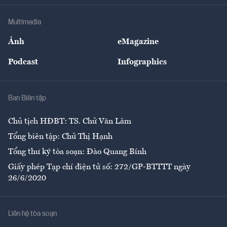
Khung pháp lý
Doanh nghiệp
Địa phương
Thị trường
Bảo hiểm
Multimedia
Sự kiện
Nhân lực
Ảnh
eMagazine
Đẹp +
An sinh
Podcast
Infographics
Giải trí
Y tế
Nhà
Ban Biên tập
Ẩm thực
Chủ tịch HĐBT: TS. Chử Văn Lâm
Tổng biên tập: Chử Thị Hạnh
Tổng thư ký tòa soạn: Đào Quang Bính
Giấy phép Tạp chí điện tử số: 272/GP-BTTTT ngày
26/6/2020
Liên hệ tòa soạn