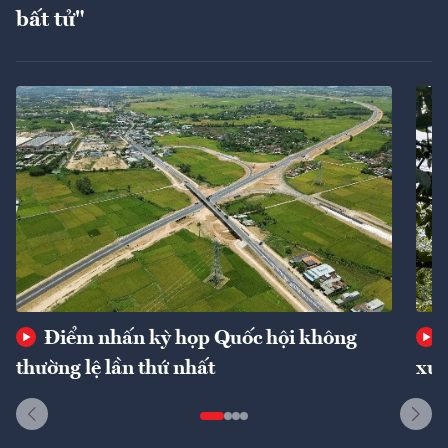
bất tử"
Điểm nhấn kỳ họp Quốc hội không
thường lệ lần thứ nhất
xuấ