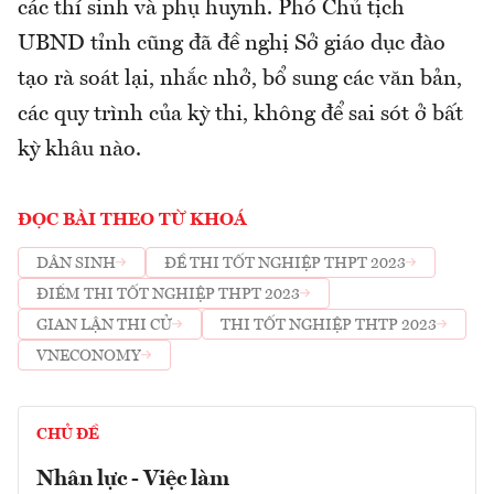
các thí sinh và phụ huynh. Phó Chủ tịch
UBND tỉnh cũng đã đề nghị Sở giáo dục đào
tạo rà soát lại, nhắc nhở, bổ sung các văn bản,
các quy trình của kỳ thi, không để sai sót ở bất
kỳ khâu nào.
ĐỌC BÀI THEO TỪ KHOÁ
DÂN SINH
ĐỀ THI TỐT NGHIỆP THPT 2023
ĐIỂM THI TỐT NGHIỆP THPT 2023
GIAN LẬN THI CỬ
THI TỐT NGHIỆP THTP 2023
VNECONOMY
CHỦ ĐỀ
Nhân lực - Việc làm