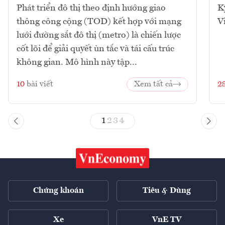
Phát triển đô thị theo định hướng giao
K
thông công cộng (TOD) kết hợp với mạng
V
lưới đường sắt đô thị (metro) là chiến lược
cốt lõi để giải quyết ùn tắc và tái cấu trúc
không gian. Mô hình này tập...
10
bài viết
Xem tất cả
2
1
2
3
4
Chứng khoán
Tiêu & Dùng
Xe
VnE TV