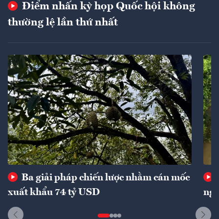
Điểm nhấn kỳ họp Quốc hội không
thường lệ lần thứ nhất
Ba giải pháp chiến lược nhằm cán mốc
xuất khẩu 74 tỷ USD
ngu