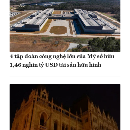
4 tập đoàn công nghệ lớn của Mỹ sở hữu
1,46 nghìn tỷ USD tài sản hữu hình