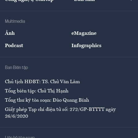
Tư vấn
Nông sản
Doanh nhân
Tư vấn Tiêu & Dùng
Infographics
Hạ tầng
Sức khỏe
Khung pháp lý
Doanh nghiệp
Địa phương
Thị trường
Bảo hiểm
Multimedia
Sự kiện
Nhân lực
Ảnh
eMagazine
Đẹp +
An sinh
Podcast
Infographics
Giải trí
Y tế
Nhà
Ban Biên tập
Ẩm thực
Chủ tịch HĐBT: TS. Chử Văn Lâm
Tổng biên tập: Chử Thị Hạnh
Tổng thư ký tòa soạn: Đào Quang Bính
Giấy phép Tạp chí điện tử số: 272/GP-BTTTT ngày
26/6/2020
Liên hệ tòa soạn