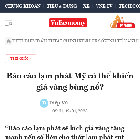
CHỨNG KHOÁN
TIÊU & DÙNG
XE
VNE TV
TECH CO
TIÊU ĐIỂM
ĐẦU TƯ
TÀI CHÍNH
KINH TẾ SỐ
KINH TẾ XANH
THẾ GIỚI
Báo cáo lạm phát Mỹ có thể khiến
giá vàng bùng nổ?
Điệp Vũ
Đ
09:31, 12/01/2023
“Báo cáo lạm phát sẽ kích giá vàng tăng
mạnh nếu số liệu cho thấy lạm phát sụt