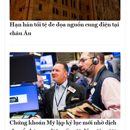
Hạn hán tồi tệ đe dọa nguồn cung điện tại
châu Âu
Chứng khoán Mỹ lập kỷ lục mới nhờ dịch