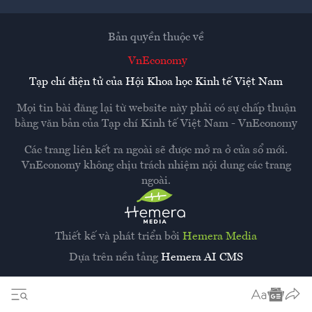
Bản quyền thuộc về
VnEconomy
Tạp chí điện tử của Hội Khoa học Kinh tế Việt Nam
Mọi tin bài đăng lại từ website này phải có sự chấp thuận
bằng văn bản của
Tạp chí Kinh tế Việt Nam - VnEconomy
Các trang liên kết ra ngoài sẽ được mở ra ở cửa sổ mới.
VnEconomy không chịu trách nhiệm nội dung các trang
ngoài.
Thiết kế và phát triển bởi
Hemera Media
Dựa trên nền tảng
Hemera AI CMS