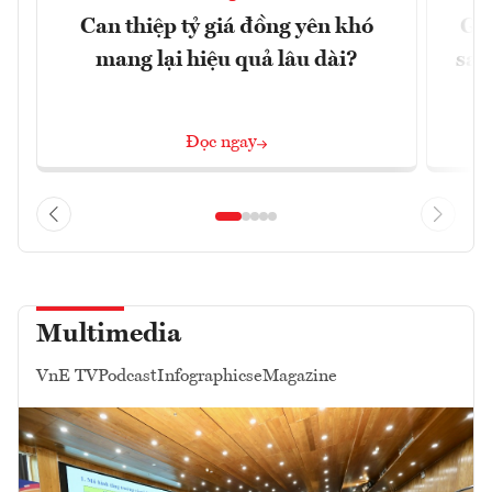
Can thiệp tỷ giá đồng yên khó
Gi
mang lại hiệu quả lâu dài?
sau
Đọc ngay
Multimedia
VnE TV
Podcast
Infographics
eMagazine