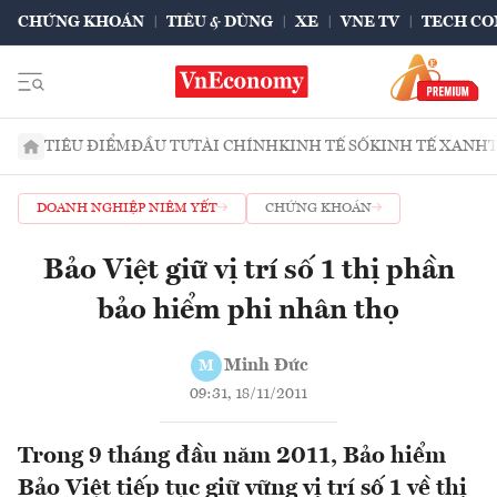
CHỨNG KHOÁN
TIÊU & DÙNG
XE
VNE TV
TECH CO
TIÊU ĐIỂM
ĐẦU TƯ
TÀI CHÍNH
KINH TẾ SỐ
KINH TẾ XANH
DOANH NGHIỆP NIÊM YẾT
CHỨNG KHOÁN
Bảo Việt giữ vị trí số 1 thị phần
bảo hiểm phi nhân thọ
Minh Đức
M
09:31, 18/11/2011
Trong 9 tháng đầu năm 2011, Bảo hiểm
Bảo Việt tiếp tục giữ vững vị trí số 1 về thị