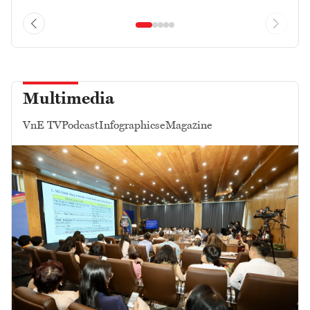
Multimedia
VnE TV
Podcast
Infographics
eMagazine