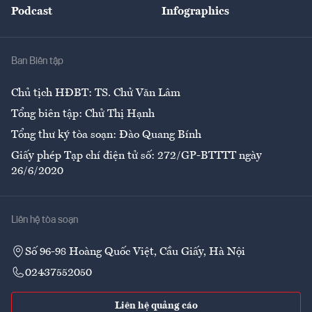
Podcast
Infographics
Giải trí
Y tế
Nhà
Ban Biên tập
Ẩm thực
Chủ tịch HĐBT: TS. Chử Văn Lâm
Tổng biên tập: Chử Thị Hạnh
Tổng thư ký tòa soạn: Đào Quang Bính
Giấy phép Tạp chí điện tử số: 272/GP-BTTTT ngày
26/6/2020
Liên hệ tòa soạn
Số 96-98 Hoàng Quốc Việt, Cầu Giấy, Hà Nội
02437552050
Liên hệ quảng cáo