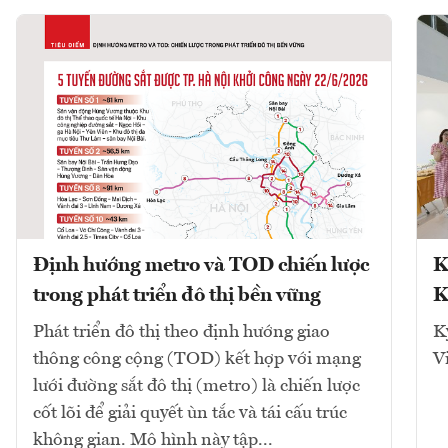
Định hướng metro và TOD chiến lược
K
trong phát triển đô thị bền vững
K
Phát triển đô thị theo định hướng giao
K
thông công cộng (TOD) kết hợp với mạng
V
lưới đường sắt đô thị (metro) là chiến lược
cốt lõi để giải quyết ùn tắc và tái cấu trúc
không gian. Mô hình này tập...