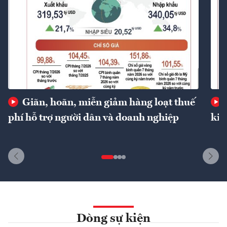
Giãn, hoãn, miễn giảm hàng loạt thuế
phí hỗ trợ người dân và doanh nghiệp
kin
Dòng sự kiện