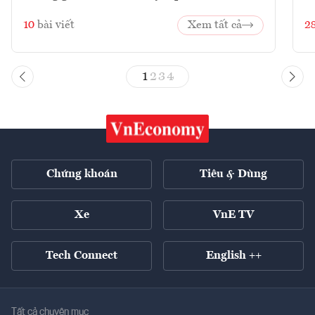
10
bài viết
Xem tất cả
2
1
2
3
4
Chứng khoán
Tiêu & Dùng
Xe
VnE TV
Tech Connect
English ++
Tất cả chuyên mục