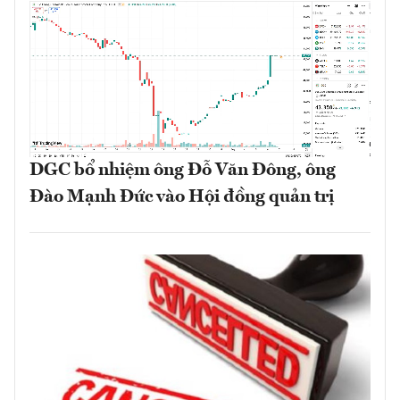
DGC bổ nhiệm ông Đỗ Văn Đông, ông
Đào Mạnh Đức vào Hội đồng quản trị