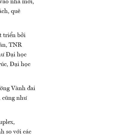
 vào nhà mới,
ách, quê
 triển bởi
uân, TNR
hư Đại học
úc, Đại học
ường Vành đai
m cũng như
uplex,
h so với các