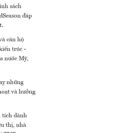
ính sách
ldSeason đáp
t.
và căn hộ
iến trúc -
ủa nước Mỹ,
hay những
 hoạt và hưởng
n tích dành
u thị, nhà