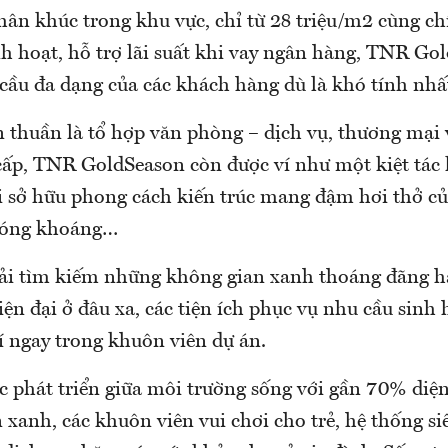
hân khúc trong khu vực, chỉ từ 28 triệu/m2 cùng ch
nh hoạt, hỗ trợ lãi suất khi vay ngân hàng, TNR Go
cầu đa dạng của các khách hàng dù là khó tính nhấ
 thuần là tổ hợp văn phòng – dịch vụ, thương mại 
cấp, TNR GoldSeason còn được ví như một kiệt tác k
i sở hữu phong cách kiến trúc mang đậm hơi thở c
phóng khoáng…
ải tìm kiếm những không gian xanh thoáng đãng 
hiện đại ở đâu xa, các tiện ích phục vụ nhu cầu sinh
í ngay trong khuôn viên dự án.
c phát triển giữa môi trường sống với gần 70% diệ
xanh, các khuôn viên vui chơi cho trẻ, hệ thống siê