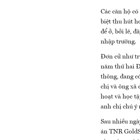
Các căn hộ có 
biệt thu hút h
để ở, bởi lẽ, 
nhập trường.
Đơn cử như tr
năm thứ hai Đ
thông, đang có
chị và ông xã 
hoạt và học tậ
anh chị chú ý 
Sau nhiều ngà
án TNR GoldSe