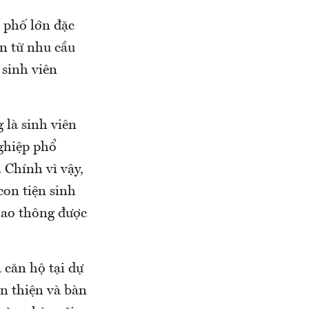
h phố lớn đặc
òn từ nhu cầu
 sinh viên
 là sinh viên
ghiệp phổ
 Chính vì vậy,
con tiện sinh
giao thông được
 căn hộ tại dự
n thiện và bàn