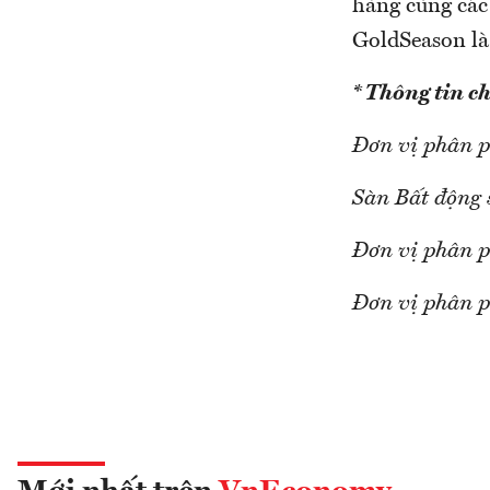
hàng cùng các
GoldSeason là
* Thông tin chi
Đơn vị phân p
Sàn Bất động 
Đơn vị phân p
Đơn vị phân p