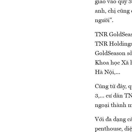
giao vào quý 
anh, chị cũng 
người".
TNR GoldSeaso
TNR Holdings
GoldSeason sở 
Khoa học Xã h
Hà Nội,…
Cũng từ đây, 
3,… cư dân TN
ngoại thành 
Với đa dạng cá
penthouse, diệ