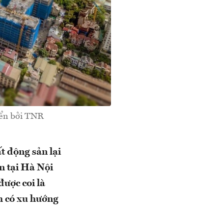
iển bởi TNR
ất động sản lại
ản tại Hà Nội
ược coi là
ch có xu hướng