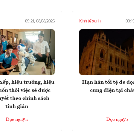
Kinh tế xanh
09:21, 08/08/2026
09:1
xếp, hiệu trưởng, hiệu
Hạn hán tồi tệ đe d
ốn thôi việc sẽ được
cung điện tại ch
uyết theo chính sách
tinh giản
Đọc ngay
Đọc ngay