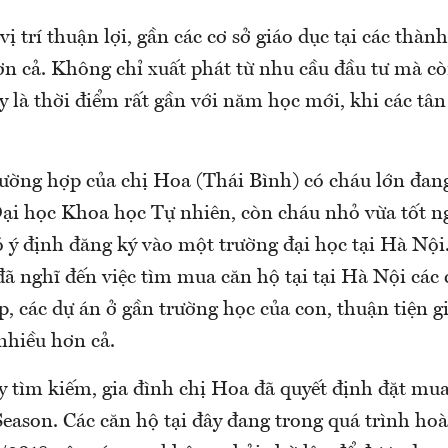
vị trí thuận lợi, gần các cơ sở giáo dục tại các thàn
ơn cả. Không chỉ xuất phát từ nhu cầu đầu tư mà c
đây là thời điểm rất gần với năm học mới, khi các tân
ường hợp của chị Hoa (Thái Bình) có cháu lớn đang
ại học Khoa học Tự nhiên, còn cháu nhỏ vừa tốt n
 ý định đăng ký vào một trường đại học tại Hà Nội.
đã nghĩ đến việc tìm mua căn hộ tại tại Hà Nội các 
p, các dự án ở gần trường học của con, thuận tiện 
nhiều hơn cả.
y tìm kiếm, gia đình chị Hoa đã quyết định đặt mua
ason. Các căn hộ tại đây đang trong quá trình hoà