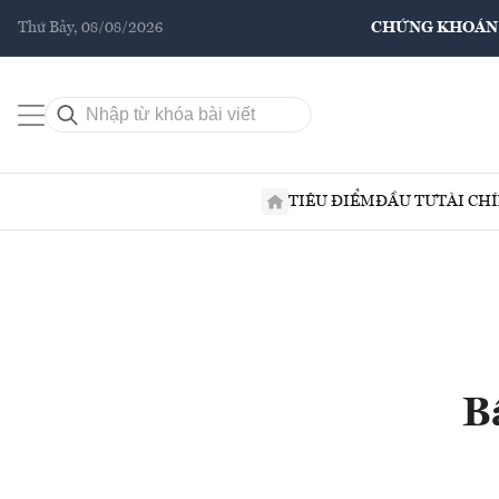
Thứ Bảy, 08/08/2026
CHỨNG KHOÁN
TIÊU ĐIỂM
ĐẦU TƯ
TÀI CH
B