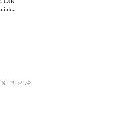
tại TNR
n minh…