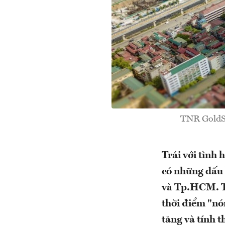
TNR GoldSe
Trái với tình 
có những dấu h
và Tp.HCM. Th
thời điểm "nó
tăng và tính 