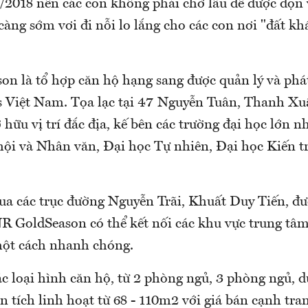
3/2018 nên các con không phải chờ lâu để được dọn
càng sớm vơi đi nỗi lo lắng cho các con nơi "đất kh
n là tổ hợp căn hộ hạng sang được quản lý và phát
 Việt Nam. Tọa lạc tại 47 Nguyễn Tuân, Thanh X
hữu vị trí đắc địa, kế bên các trường đại học lớn n
ội và Nhân văn, Đại học Tự nhiên, Đại học Kiến tr
qua các trục đường Nguyễn Trãi, Khuất Duy Tiến, đ
R GoldSeason có thể kết nối các khu vực trung tâ
một cách nhanh chóng.
c loại hình căn hộ, từ 2 phòng ngủ, 3 phòng ngủ, d
n tích linh hoạt từ 68 - 110m2 với giá bán cạnh tran