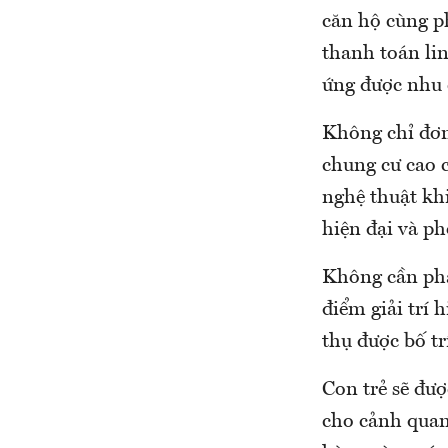
căn hộ cùng p
thanh toán li
ứng được nhu 
Không chỉ đơn
chung cư cao 
nghệ thuật kh
hiện đại và 
Không cần ph
điểm giải trí 
thụ được bố tr
Con trẻ sẽ đượ
cho cảnh quan 