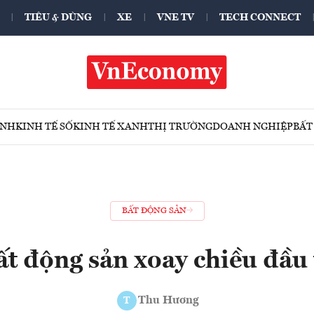
TIÊU & DÙNG
XE
VNE TV
TECH CONNECT
ÍNH
KINH TẾ SỐ
KINH TẾ XANH
THỊ TRƯỜNG
DOANH NGHIỆP
BẤT
BẤT ĐỘNG SẢN
ất động sản xoay chiều đầu 
Thu Hương
T