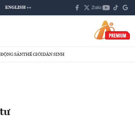
ENGLISH ++
 ĐỘNG SẢN
THẾ GIỚI
DÂN SINH
tư