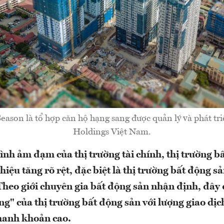
ason là tổ hợp căn hộ hạng sang được quản lý và phát tr
Holdings Việt Nam.
hình ảm đạm của thị trường tài chính, thị trường b
iệu tăng rõ rệt, đặc biệt là thị trường bất động s
eo giới chuyên gia bất động sản nhận định, đây đ
ng" của thị trường bất động sản với lượng giao dị
thanh khoản cao.