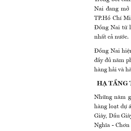
Nai đang mở r
TP.Hồ Chí Mi
Đồng Nai từ 
nhất cả nước.
Đồng Nai hiện
đầy đủ năm ph
hàng hải và h
HẠ TẦNG 
Những năm gầ
hàng loạt dự 
Giây, Dầu Giâ
Nghĩa - Chơn 