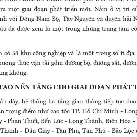
a một giai đoạn phát triển mới. Nằm ở vị trí c
nh với Đông Nam Bộ, Tây Nguyên và duyên hải 
lâu đã được xem là một trong những trung tâm cô
 có 58 khu công nghiệp và là một trong số ít địa
ương thức vận tải gồm đường bộ, đường sắt, đường
àng không.
TẠO NỀN TẢNG CHO GIAI ĐOẠN PHÁT 
n đây, hệ thống hạ tầng giao thông tiếp tục đượ
án trọng điểm như cao tốc TP. Hồ Chí Minh - Lo
y - Phan Thiết, Bến Lức - Long Thành, Biên Hòa -
Thành - Dầu Giây - Tân Phú, Tân Phú - Bảo Lộc 