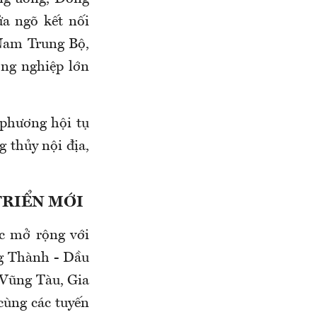
ửa ngõ kết nối
Nam Trung Bộ,
ng nghiệp lớn
 phương hội tụ
 thủy nội địa,
TRIỂN MỚI
c mở rộng với
ng Thành - Dầu
 Vũng Tàu, Gia
cùng các tuyến