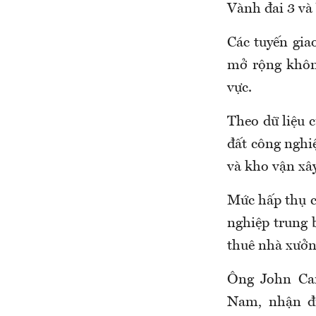
Vành đai 3 và
Các tuyến gia
mở rộng không
vực.
Theo dữ liệu 
đất công nghi
và kho vận xây
Mức hấp thụ c
nghiệp trung 
thuê nhà xưở
Ông John Cam
Nam, nhận đị