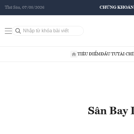
Thứ Sáu, 07/08/2026
CHỨNG KHOÁN
TIÊU ĐIỂM
ĐẦU TƯ
TÀI CH
Sân Bay 