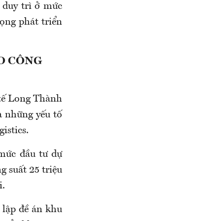
 duy trì ở mức
ọng phát triển
HO CÔNG
 tế Long Thành
à những yếu tố
istics.
mức đầu tư dự
g suất 25 triệu
i.
 lập đề án khu