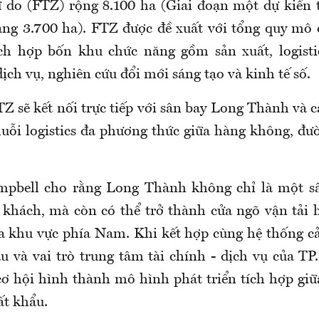
 do (FTZ) rộng 8.100 ha (Giai đoạn một dự kiến t
ảng 3.700 ha). FTZ được đề xuất với tổng quy mô
ch hợp bốn khu chức năng gồm sản xuất, logistic
ịch vụ, nghiên cứu đổi mới sáng tạo và kinh tế số.
TZ sẽ kết nối trực tiếp với sân bay Long Thành và 
uỗi logistics đa phương thức giữa hàng không, đư
pbell cho rằng Long Thành không chỉ là một sâ
khách, mà còn có thể trở thành cửa ngõ vận tải
 khu vực phía Nam. Khi kết hợp cùng hệ thống cả
u và vai trò trung tâm tài chính - dịch vụ của T
ơ hội hình thành mô hình phát triển tích hợp giữ
ất khẩu.