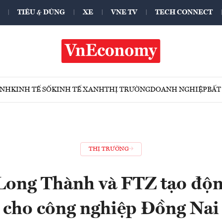
TIÊU & DÙNG
XE
VNE TV
TECH CONNECT
ÍNH
KINH TẾ SỐ
KINH TẾ XANH
THỊ TRƯỜNG
DOANH NGHIỆP
BẤT
THỊ TRƯỜNG
Long Thành và FTZ tạo độn
cho công nghiệp Đồng Nai