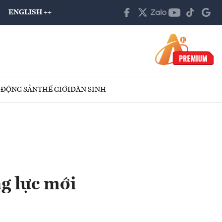
ENGLISH ++
 ĐỘNG SẢN
THẾ GIỚI
DÂN SINH
g lực mới