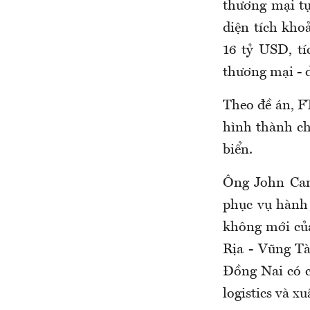
thương mại tự
diện tích kho
16 tỷ USD, tí
thương mại - d
Theo đề án, F
hình thành ch
biển.
Ông John Cam
phục vụ hành 
không mới của
Rịa - Vũng Tà
Đồng Nai có c
logistics và xu