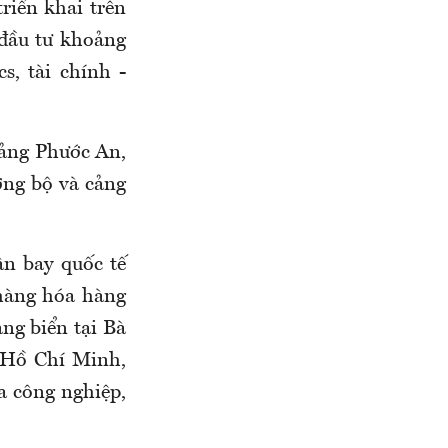
riển khai trên
 đầu tư khoảng
s, tài chính -
cảng Phước An,
ờng bộ và cảng
n bay quốc tế
 hàng hóa hàng
ng biển tại Bà
P.Hồ Chí Minh,
a công nghiệp,