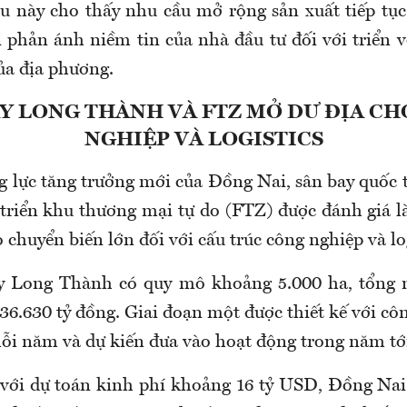
u này cho thấy nhu cầu mở rộng sản xuất tiếp tục
i phản ánh niềm tin của nhà đầu tư đối với triển v
ủa địa phương.
Y LONG THÀNH VÀ FTZ MỞ DƯ ĐỊA C
NGHIỆP VÀ LOGISTICS
g lực tăng trưởng mới của Đồng Nai, sân bay quốc
 triển khu thương mại tự do (FTZ) được đánh giá l
 chuyển biến lớn đối với cấu trúc công nghiệp và log
y Long Thành có quy mô khoảng 5.000 ha, tổng 
6.630 tỷ đồng. Giai đoạn một được thiết kế với côn
i năm và dự kiến đưa vào hoạt động trong năm tớ
 với dự toán kinh phí khoảng 16 tỷ USD, Đồng Nai