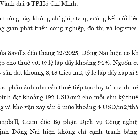
 Vành đai 4 TP.Hồ Chí Minh.
o thông này không chỉ giúp tăng cường kết nối li
 gian phát triển công nghiệp, đô thị và logistics
của Savills đến tháng 12/2025, Đồng Nai hiện có k
ệp cho thuê với tỷ lệ lấp đầy khoảng 94%. Nguồn 
 sẵn đạt khoảng 3,48 triệu m2, tỷ lệ lấp đầy xấp xỉ
ao phản ánh nhu cầu thuê tiếp tục duy trì mạnh mẽ
bình đạt khoảng 192 USD/m2 cho mỗi chu kỳ thuê,
ng và kho vận xây sẵn ở mức khoảng 4 USD/m2/thá
pbell, Giám đốc Bộ phận Dịch vụ Công nghiệp,
nh Đồng Nai hiện không chỉ cạnh tranh bằng