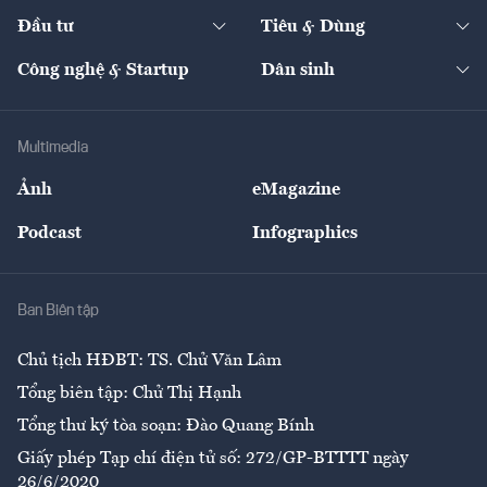
Dự án
Công nghiệp
Chuyển động 24h
Đối thoại
The Guide
Video
Đầu tư
Tiêu & Dùng
Quản trị số
Cafe BĐS
Thị trường
Kinh doanh
Kết nối
Tạp chí kinh tế Việt Nam
eMagazine
Nhà đầu tư
Du lịch
Công nghệ & Startup
Dân sinh
Tư vấn
Nông sản
Doanh nhân
Tư vấn Tiêu & Dùng
Infographics
Hạ tầng
Sức khỏe
Khung pháp lý
Doanh nghiệp
Địa phương
Thị trường
Bảo hiểm
Multimedia
Sự kiện
Nhân lực
Ảnh
eMagazine
Đẹp +
An sinh
Podcast
Infographics
Giải trí
Y tế
Nhà
Ban Biên tập
Ẩm thực
Chủ tịch HĐBT: TS. Chử Văn Lâm
Tổng biên tập: Chử Thị Hạnh
Tổng thư ký tòa soạn: Đào Quang Bính
Giấy phép Tạp chí điện tử số: 272/GP-BTTTT ngày
26/6/2020