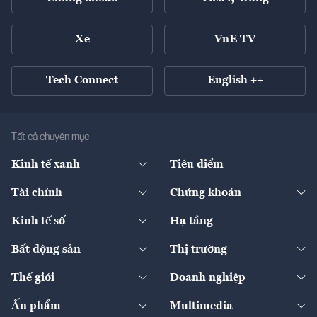
Xe
VnE TV
Tech Connect
English ++
Tất cả chuyên mục
Kinh tế xanh
Tiêu điểm
Chuyển động xanh
Tài chính
Chứng khoán
Pháp lý
Ngân hàng
Doanh nghiệp niêm yết
Kinh tế số
Hạ tầng
Thương hiệu xanh
Thị trường vốn
Thị trường
Sản phẩm - Thị trường
Bất động sản
Thị trường
Diễn đàn
Thuế
Đầu tư
Tài sản số
Chính sách
Xuất nhập khẩu
Thế giới
Doanh nghiệp
Bảo hiểm
Quốc tế
Dịch vụ số
Thị trường
Khung pháp lý
Kinh tế
Chuyển động
Ấn phẩm
Multimedia
Khung pháp lý
Start-up