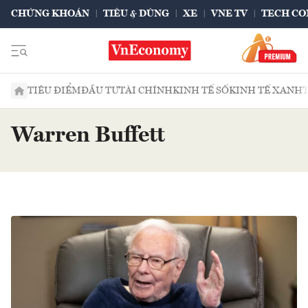
CHỨNG KHOÁN
TIÊU & DÙNG
XE
VNE TV
TECH CO
TIÊU ĐIỂM
ĐẦU TƯ
TÀI CHÍNH
KINH TẾ SỐ
KINH TẾ XANH
Warren Buffett