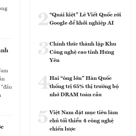
hông
2
“Quái kiệt” Lê Viết Quốc rời
Google để khởi nghiệp AI
3
Chính thức thành lập Khu
ành
Công nghệ cao tỉnh Hưng
Yên
 Nam
4
Hai “ông lớn” Hàn Quốc
ản
thống trị 65% thị trường bộ
 "đầu
nhớ DRAM toàn cầu
n
5
Việt Nam đặt mục tiêu làm
chủ tối thiểu 4 công nghệ
ợc
chiến lược