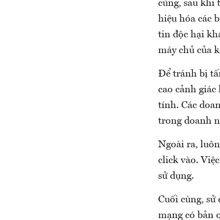
cùng, sau khi 
hiệu hóa các b
tin độc hại kh
máy chủ của k
Để tránh bị t
cao cảnh giác 
tính. Các doa
trong doanh ng
Ngoài ra, luôn
click vào. Việ
sử dụng.
Cuối cùng, sử
mạng có bản q