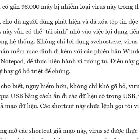
 có gần 96.000 máy bị nhiễm loại virus này trong t
 cho dù người dùng phát hiện và đã xóa tệp tin độc
s này vẫn có thể “tái sinh” nhờ vào việc lợi dụng tiế
ong hệ thống. Không chỉ lợi dụng svchost.exe, virus
hần mềm mặc định đi kèm với các phiên bản Win
Notepad, để thực hiện hành vi tương tự. Điều này 
lý hay gỡ bỏ triệt để chúng.
cho biết, nguy hiểm hơn, không chỉ khó gỡ bỏ, vir
 qua USB bằng cách ẩn đi các dữ liệu có trong USB, 
iả mạo dữ liệu. Các shortcut này chứa lệnh gọi tới v
g mở các shortcut giả mạo này, virus sẽ được thực 