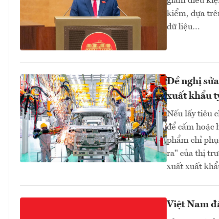
giảm điều ki
kiểm, dựa trê
dữ liệu...
Đề nghị sửa
xuất khẩu 
Nếu lấy tiêu 
để cấm hoặc h
phẩm chỉ phục
ra" của thị t
xuất xuất kh
Việt Nam đặ