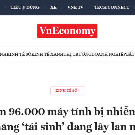
TIÊU & DÙNG
XE
VNE TV
TECH CONNECT
ÍNH
KINH TẾ SỐ
KINH TẾ XANH
THỊ TRƯỜNG
DOANH NGHIỆP
BẤT
KINH TẾ SỐ
n 96.000 máy tính bị nhiễm
ăng ‘tái sinh’ đang lây lan