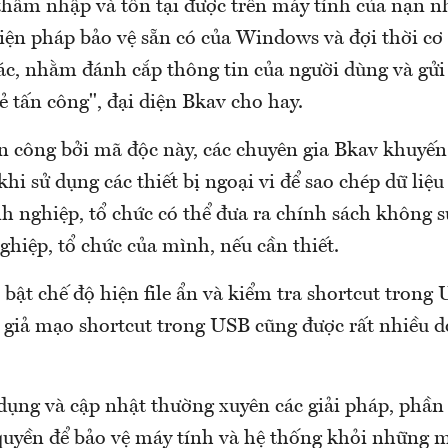
thâm nhập và tồn tại được trên máy tính của nạn nh
iện pháp bảo vệ sẵn có của Windows và đợi thời cơ 
ác, nhằm đánh cắp thông tin của người dùng và gửi 
ẻ tấn công", đại diện Bkav cho hay.
ấn công bởi mã độc này, các chuyên gia Bkav khuyế
khi sử dụng các thiết bị ngoại vi để sao chép dữ liệ
nh nghiệp, tổ chức có thể đưa ra chính sách không
hiệp, tổ chức của mình, nếu cần thiết.
 bật chế độ hiện file ẩn và kiểm tra shortcut trong
c giả mạo shortcut trong USB cũng được rất nhiều d
 dụng và cập nhật thường xuyên các giải pháp, phầ
uyền để bảo vệ máy tính và hệ thống khỏi những m