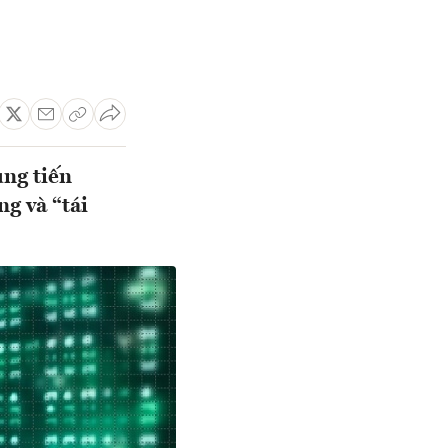
ụng tiến
ng và “tái