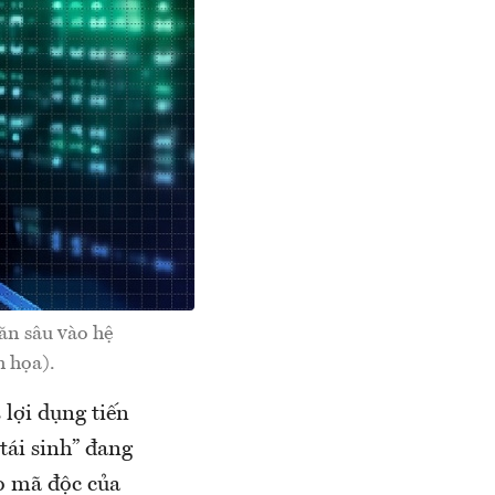
 ăn sâu vào hệ
h họa).
lợi dụng tiến
tái sinh” đang
o mã độc của