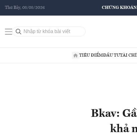
Thứ Bảy, 08/08/2026
CHỨNG KHOÁN
TIÊU ĐIỂM
ĐẦU TƯ
TÀI CH
Bkav: Gầ
khả n