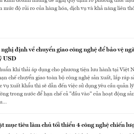
ện kinh doanh nhưng đề nghị quy định rõ phương thức hậu
n mức độ rủi ro của hàng hóa, dịch vụ và khả năng liên t
 nghị định về chuyển giao công nghệ để bảo vệ ng
tỷ USD
chuẩn khí thải áp dụng cho phương tiện lưu hành tại Việt
ạn chế chuyển giao toàn bộ công nghệ sản xuất, lắp ráp s
 vụ xuất khẩu thì sẽ dẫn đến việc sử dụng yêu cầu quản lý
rường trong nước để hạn chế cả "đầu vào" của hoạt động sả
ẩu…
t mục tiêu làm chủ tối thiểu 4 công nghệ chiến lư