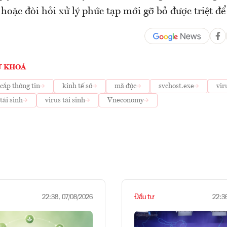
hoặc đòi hỏi xử lý phức tạp mới gỡ bỏ được triệt để 
Ừ KHOÁ
cắp thông tin
kinh tế số
mã độc
svchost.exe
vir
tái sinh
virus tái sinh
Vneconomy
Đầu tư
22:38, 07/08/2026
22:3