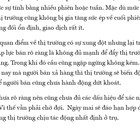
ực sự tính bằng nhiều phiên hoặc tuần. Mặc dù mức 
 trường cũng không bị gia tăng sức ép về cuối phiê
ng đối ổn định, giao dịch rất ít.
 quan điểm về thị trường có sự xung đột nhưng lại t
Áp lực bán rõ ràng là không đủ mạnh để đẩy thị trư
àng. Trong khi đó cầu cũng ngập ngừng không kém.
nay mà người bán xả hàng thì thị trường sẽ biến 
ể người bán cũng chưa hành động dứt khoát.
chưa rõ ràng nên cũng chưa đủ các dấu hiệu để xác 
 Vì thế vẫn phải chờ đợi. Ngày mai sẽ đáo hạn hợp
g thị trường chịu tác động nhất định ở trụ.