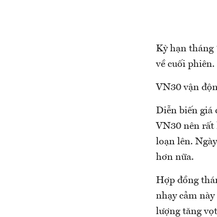
Kỳ hạn tháng 1
về cuối phiên.
VN30 vận động
Diễn biến giá 
VN30 nên rất 
loạn lên. Ngà
hơn nữa.
Hợp đồng thán
nhạy cảm này r
lượng tăng vọ