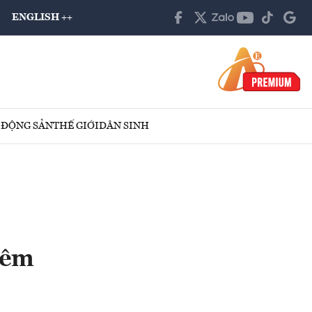
ENGLISH ++
 ĐỘNG SẢN
THẾ GIỚI
DÂN SINH
hêm