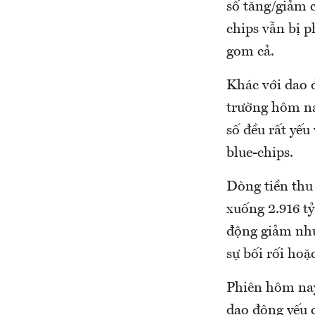
số tăng/giảm c
chips vẫn bị p
gom cả.
Khác với dao đ
trường hôm na
số đều rất yếu
blue-chips.
Dòng tiền thu
xuống 2.916 tỷ
động giảm như
sự bối rối hoặ
Phiên hôm nay
dao động yếu 