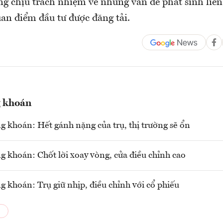
ng chịu trách nhiệm về những vấn đề phát sinh liê
quan điểm đầu tư được đăng tải.
g khoán
g khoán: Hết gánh nặng của trụ, thị trường sẽ ổn
g khoán: Chốt lời xoay vòng, cửa điều chỉnh cao
g khoán: Trụ giữ nhịp, điều chỉnh với cổ phiếu