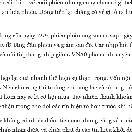
ó cải thiện về cuối phiên nhưng cũng chưa có gì tíc
hân hóa nhiều. Dòng tiền lại chẳng có vẻ gì tỏ ra 
ộng của ngày 12/9, phiên phản ứng sau cú sập ngày 
y đã tăng đầu phiên và giảm sau đó. Các nhịp hồi t
 và nối tiếp bằng nhịp giảm. VN30 phản ánh sự yếu 
 hẹp lại quá nhanh thể hiện sự thận trọng. Vốn nội
. Nếu cho rằng thị trường chỉ rung lắc và sẽ tăng tiế
 hôm nay sẽ là cơ hội mua. Tuy nhiên thanh khoả
c thận trọng chờ đợi các tín hiệu rõ hơn trước khi
 không có nhiều điểm tích cực nhưng cũng vẫn n
chấp nhận được và chưa phát đi các tín hiệu khởi 