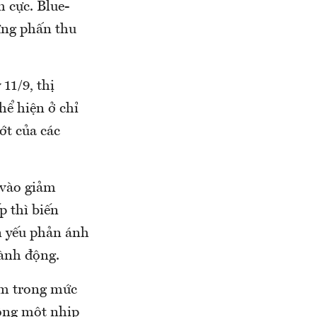
h cực. Blue-
hưng phấn thu
11/9, thị
hể hiện ở chỉ
ớt của các
 vào giảm
p thì biến
n yếu phản ánh
 hành động.
ằm trong mức
động một nhịp