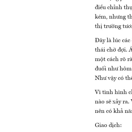
điều chỉnh th
kém, nhưng thị
thị trường tươ
Đây là lúc các
thái chờ đợi. 
một cách rõ r
đuối như hôm 
Như vậy có th
Vì tình hình 
nào sẽ xảy ra.
nên có khả năn
Giao dịch: