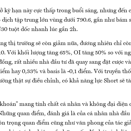
 kỳ hạn này cực thấp trong buổi sáng, nhưng đến c
o dịch tập trung lớn vùng dưới 790.6, gần như bám
N30 tuột dốc nhanh lúc gần 2h.
ằng thị trường sẽ còn giảm nữa, đương nhiên chỉ cò
10. Với khối lượng tăng 65%, OI tăng 50% so với n
đồng, rất nhiều nhà đầu tư đã quay sang đặt cược v
iểm hay 0,33% và basis là -0,1 điểm. Với truyền th
rường thật sự điều chỉnh, có khả năng lực Short sẽ 
 khoán” mang tính chất cá nhân và không đại diện c
ững quan điểm, đánh giá là của cá nhân nhà đầu 
n trọng quan điểm cũng như văn phong của tác g