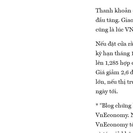
Thanh khoản ở
đầu tăng. Gia
cũng là lúc V
Nếu đặt cửa r
kỳ hạn tháng 
lên 1,285 hợp 
Giá giảm 2,6 đ
lớn, nếu thị t
ngày tới.
* “Blog chứng
VnEconomy. Nh
VnEconomy tô