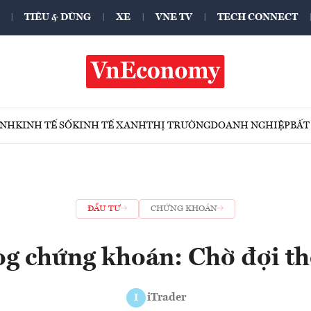
TIÊU & DÙNG
XE
VNE TV
TECH CONNECT
ÍNH
KINH TẾ SỐ
KINH TẾ XANH
THỊ TRƯỜNG
DOANH NGHIỆP
BẤT
ĐẦU TƯ
CHỨNG KHOÁN
og chứng khoán: Chờ đợi t
iTrader
I