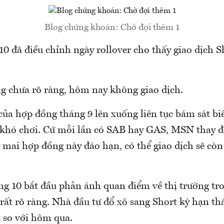
Blog chứng khoán: Chờ đợi thêm 1
0 đã điều chỉnh ngày rollover cho thấy giao dịch S
 chưa rõ ràng, hôm nay không giao dịch.
của hợp đồng tháng 9 lên xuống liên tục bám sát b
khó chơi. Cứ mỗi lần có SAB hay GAS, MSN thay đổ
y mai hợp đồng này đáo hạn, có thể giao dịch sẽ cò
g 10 bắt đầu phản ánh quan điểm về thị trường tr
ất rõ ràng. Nhà đầu tư đổ xô sang Short kỳ hạn th
t so với hôm qua.