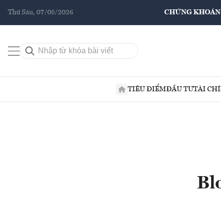
Thứ Sáu, 07/08/2026
CHỨNG KHOÁN
TIÊU ĐIỂM
ĐẦU TƯ
TÀI CH
Bl