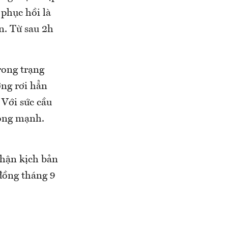
phục hồi là
n. Từ sau 2h
rong trạng
ờng rơi hẳn
 Với sức cầu
động mạnh.
nhận kịch bản
 đồng tháng 9