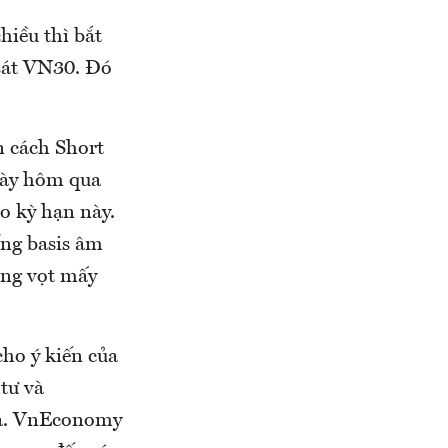
hiều thì bắt
 sát VN30. Đó
n cách Short
gày hôm qua
ào kỳ hạn này.
ống basis âm
tăng vọt mấy
ho ý kiến của
tư và
iả. VnEconomy