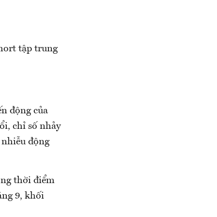
hort tập trung
iến động của
i, chỉ số nhảy
n nhiễu động
ong thời điểm
áng 9, khối