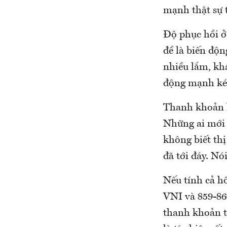
mạnh thật sự 
Độ phục hồi ở 
đề là biến độn
nhiều lắm, khá
động mạnh kéo
Thanh khoản h
Những ai mới c
không biết thị
đã tới đáy. Nó
Nếu tính cả h
VNI và 859-86
thanh khoản t