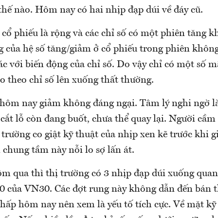
thế nào. Hôm nay có hai nhịp đạp dúi về đáy cũ.
cổ phiếu là rộng và các chỉ số có một phiên tăng kh
g của hệ số tăng/giảm ở cổ phiếu trong phiên không
c với biến động của chỉ số. Do vậy chỉ có một số m
 theo chỉ số lên xuống thất thường.
ôm nay giảm không đáng ngại. Tâm lý nghi ngờ l
ắt lỗ còn đang buốt, chưa thể quay lại. Người cầm
 trường co giật kỹ thuật của nhịp xen kẽ trước khi g
i chung tầm này nỗi lo sợ lấn át.
ôm qua thì thị trường có 3 nhịp đạp dúi xuống qua
0 của VN30. Các đợt rung này không dẫn đến bán t
hấp hôm nay nên xem là yếu tố tích cực. Về mặt kỹ 