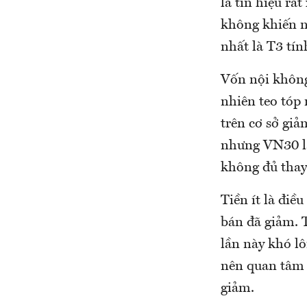
là tín hiệu rấ
không khiến ng
nhất là T3 tí
Vốn nội không
nhiên teo tóp 
trên cơ sở gi
nhưng VN30 lạ
không đủ thay
Tiền ít là điề
bán đã giảm. 
lần này khó lô
nên quan tâm t
giảm.