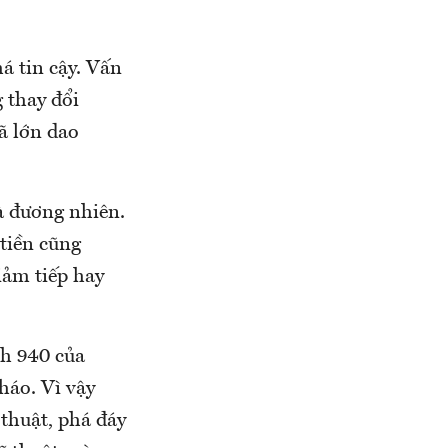
á tin cậy. Vấn
 thay đổi
ã lớn dao
à đương nhiên.
 tiền cũng
iảm tiếp hay
nh 940 của
háo. Vì vậy
thuật, phá đáy