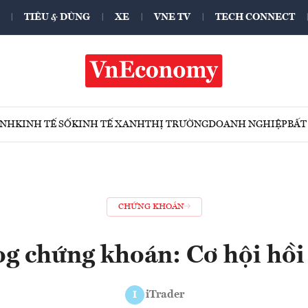
TIÊU & DÙNG
XE
VNE TV
TECH CONNECT
ÍNH
KINH TẾ SỐ
KINH TẾ XANH
THỊ TRƯỜNG
DOANH NGHIỆP
BẤT
CHỨNG KHOÁN
og chứng khoán: Cơ hội hồi
iTrader
I