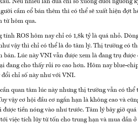
t xấu. Nếu nhiều lần đưa chỉ số xuống dưới ngưỡng 
ười cầm cổ bán thêm thì có thể sẽ xuất hiện đợt hồi
nh từ hôm qua.
 tính ROS hôm nay chỉ có 1,8k tỷ là quá nhỏ. Dòng
như vậy thì chỉ có thể là do tâm lý. Thị trường có t
ảm bán. Lúc này VNI vẫn được xem là đang trụ được 
i đang cho thấy rủi ro cao hơn. Hôm nay blue-chip
 đổi chỉ số này như với VNI.
u cần quan tâm lúc này nhưng thị trường vẫn có thể 
Tuy vậy cơ hội đầu cơ ngắn hạn là không cao và cũn
i được tiền nóng vào như trước. Tâm lý bây giờ quá 
ới việc tích lũy từ tốn cho trung hạn và mua dần ở