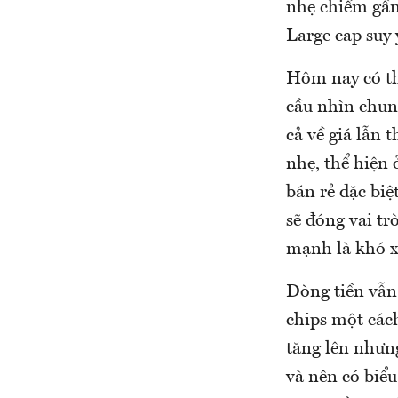
nhẹ chiếm gần
Large cap suy
Hôm nay có th
cầu nhìn chun
cả về giá lẫn 
nhẹ, thể hiện
bán rẻ đặc bi
sẽ đóng vai tr
mạnh là khó xả
Dòng tiền vẫn
chips một các
tăng lên nhưn
và nên có biểu