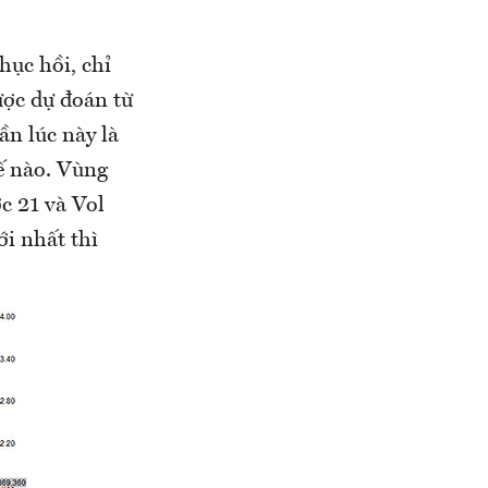
hục hồi, chỉ
ược dự đoán từ
ần lúc này là
hế nào. Vùng
c 21 và Vol
ới nhất thì