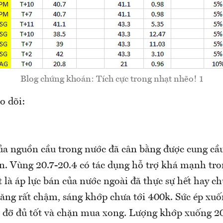
Blog chứng khoán: Tích cực trong nhạt nhẽo! 1
o dõi:
ủa nguồn cầu trong nước đã cân bằng được cung cầ
n. Vùng 20.7-20.4 có tác dụng hỗ trợ khá mạnh tro
t là áp lực bán của nước ngoài đã thực sự hết hay 
ăng rất chậm, sáng khớp chưa tới 400k. Sức ép xuố
ầu đỡ đủ tốt và chặn mua xong. Lượng khớp xuống 20