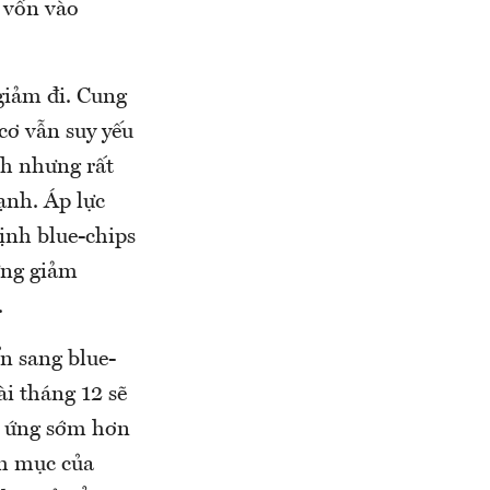
 vốn vào
giảm đi. Cung
cơ vẫn suy yếu
nh nhưng rất
ạnh. Áp lực
ịnh blue-chips
hưng giảm
.
n sang blue-
i tháng 12 sẽ
n ứng sớm hơn
nh mục của