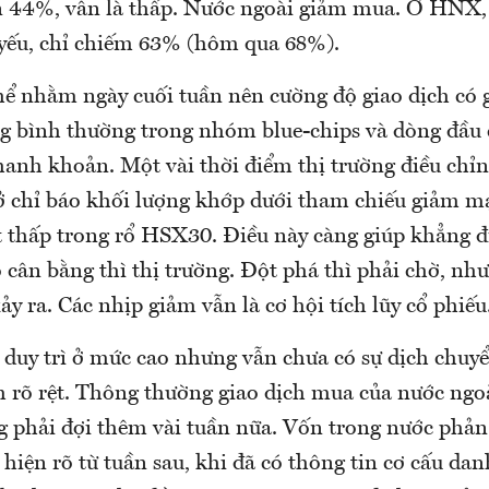
 44%, vẫn là thấp. Nước ngoài giảm mua. Ở HNX,
 yếu, chỉ chiếm 63% (hôm qua 68%).
ể nhằm ngày cuối tuần nên cường độ giao dịch có 
g bình thường trong nhóm blue-chips và dòng đầu 
thanh khoản. Một vài thời điểm thị trường điều chỉ
 ở chỉ báo khối lượng khớp dưới tham chiếu giảm m
ệt thấp trong rổ HSX30. Điều này càng giúp khẳng đ
ò cân bằng thì thị trường. Đột phá thì phải chờ, n
y ra. Các nhịp giảm vẫn là cơ hội tích lũy cổ phiếu
 duy trì ở mức cao nhưng vẫn chưa có sự dịch chuyể
h rõ rệt. Thông thường giao dịch mua của nước ngoà
g phải đợi thêm vài tuần nữa. Vốn trong nước phả
 hiện rõ từ tuần sau, khi đã có thông tin cơ cấu da