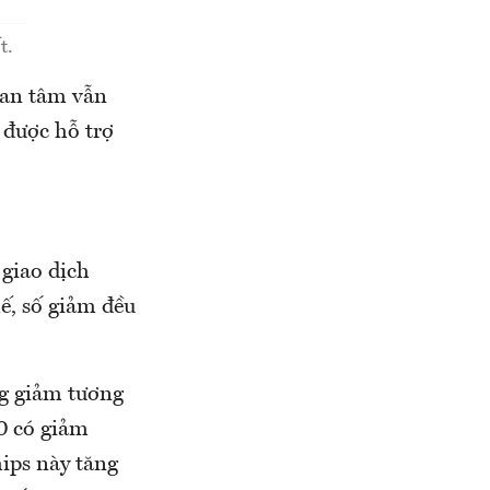
t.
uan tâm vẫn
 được hỗ trợ
giao dịch
ế, số giảm đều
g giảm tương
0 có giảm
ips này tăng