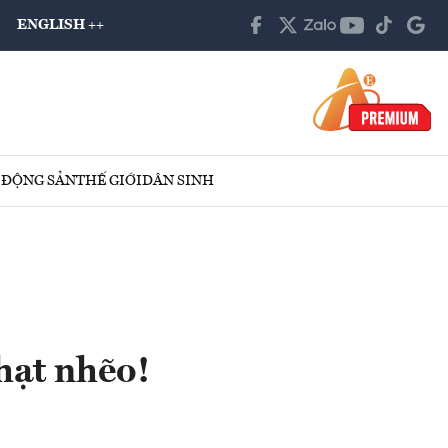
ENGLISH ++
 ĐỘNG SẢN
THẾ GIỚI
DÂN SINH
hạt nhẽo!