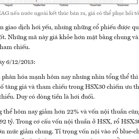
AG nếu nước ngoài kết thúc bán ra, giá có thể phục hồi tố
ần giao dịch hơi yếu, nhưng những cổ phiếu được q
ốt. Những mã này giá khỏe hơn mặt bằng chung và
ham chiếu.
ày 6/12/2013:
s phân hóa mạnh hôm nay nhưng nhìn tổng thể thì 
số tăng giá và tham chiếu trong HSX30 chiếm ưu th
 thiểu. Duy có dòng tiền là hơi đuối.
 thể hôm nay giảm hơn 22% và vốn nội thuần cũn
192 tỷ. Trong cơ cấu vốn nội thuần ở HSX, rổ HSX3
n mức giảm chung. Tỉ trọng vốn nội vào rổ blue-ch