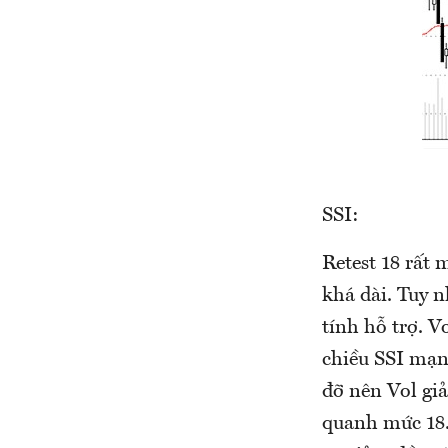
SSI:
Retest 18 rất 
khá dài. Tuy n
tính hỗ trợ. V
chiều SSI mạn
đỡ nên Vol giả
quanh mức 18.