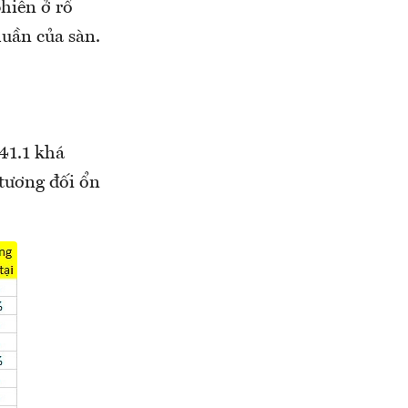
hiên ở rổ
uần của sàn.
 41.1 khá
tương đối ổn