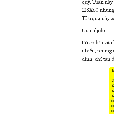
quỹ. Tuần này 
HSX30 nhưng t
Tỉ trọng này c
Giao dịch:
Có cơ hội vào 
nhiều, nhưng 
định, chỉ tận 