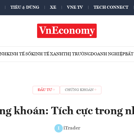
TIÊU & DÙNG
XE
VNE TV
TECH CONNECT
ÍNH
KINH TẾ SỐ
KINH TẾ XANH
THỊ TRƯỜNG
DOANH NGHIỆP
BẤT
ĐẦU TƯ
CHỨNG KHOÁN
ng khoán: Tích cực trong n
iTrader
I