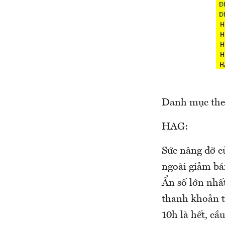
Danh mục the
HAG:
Sức nâng đỡ c
ngoài giảm bá
Ẩn số lớn nhấ
thanh khoản t
10h là hết, c