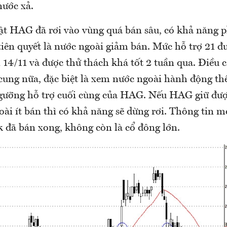
nước xả.
ật HAG đã rơi vào vùng quá bán sâu, có khả năng p
tiên quyết là nước ngoài giảm bán. Mức hỗ trợ 21 đ
 14/11 và được thử thách khá tốt 2 tuần qua. Điều c
 cung nữa, đặc biệt là xem nước ngoài hành động t
gưỡng hỗ trợ cuối cùng của HAG. Nếu HAG giữ đượ
ài ít bán thì có khả năng sẽ dừng rơi. Thông tin m
 đã bán xong, không còn là cổ đông lớn.