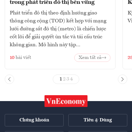
trong phát triển đô thị bền vững
K
Phát triển đô thị theo định hướng giao
K
thông công cộng (TOD) kết hợp với mạng
V
lưới đường sắt đô thị (metro) là chiến lược
cốt lõi để giải quyết ùn tắc và tái cấu trúc
không gian. Mô hình này tập...
10
bài viết
Xem tất cả
2
1
2
3
4
Chứng khoán
Tiêu & Dùng