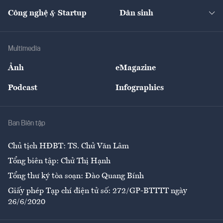
Kinh doanh
Kết nối
Tạp chí kinh tế Việt Nam
eMagazine
Nhà đầu tư
Du lịch
Công nghệ & Startup
Dân sinh
Tư vấn
Nông sản
Doanh nhân
Tư vấn Tiêu & Dùng
Infographics
Hạ tầng
Sức khỏe
Khung pháp lý
Doanh nghiệp
Địa phương
Thị trường
Bảo hiểm
Multimedia
Sự kiện
Nhân lực
Ảnh
eMagazine
Đẹp +
An sinh
Podcast
Infographics
Giải trí
Y tế
Nhà
Ban Biên tập
Ẩm thực
Chủ tịch HĐBT: TS. Chử Văn Lâm
Tổng biên tập: Chử Thị Hạnh
Tổng thư ký tòa soạn: Đào Quang Bính
Giấy phép Tạp chí điện tử số: 272/GP-BTTTT ngày
26/6/2020