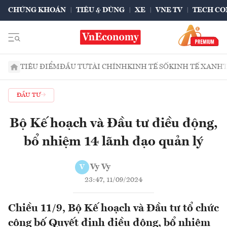
CHỨNG KHOÁN
TIÊU & DÙNG
XE
VNE TV
TECH CO
TIÊU ĐIỂM
ĐẦU TƯ
TÀI CHÍNH
KINH TẾ SỐ
KINH TẾ XANH
ĐẦU TƯ
Bộ Kế hoạch và Đầu tư điều động,
bổ nhiệm 14 lãnh đạo quản lý
Vy Vy
V
23:47, 11/09/2024
Chiều 11/9, Bộ Kế hoạch và Đầu tư tổ chức
công bố Quyết định điều động, bổ nhiệm