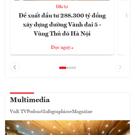
Đầu tư
Đề xuất đầu tư 288.300 tỷ đồng
Đồn
xây dựng đường Vành đai 5 -
3 
Vùng Thủ đô Hà Nội
Đọc ngay
Multimedia
VnE TV
Podcast
Infographics
eMagazine