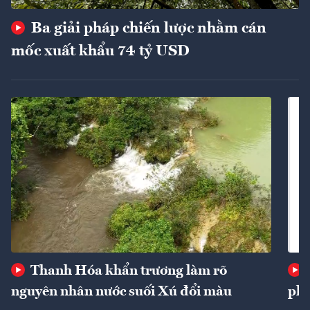
Ba giải pháp chiến lược nhằm cán
mốc xuất khẩu 74 tỷ USD
Thanh Hóa khẩn trương làm rõ
nguyên nhân nước suối Xú đổi màu
phí