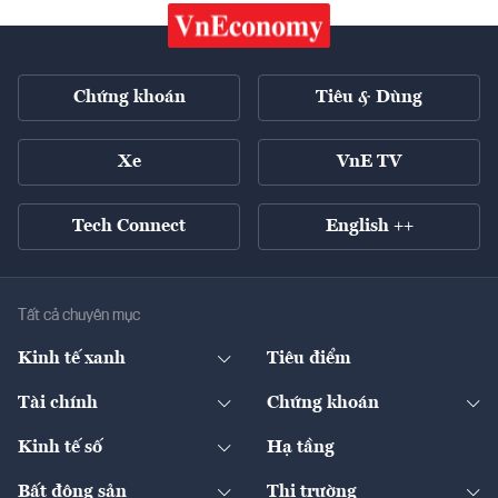
Chứng khoán
Tiêu & Dùng
Xe
VnE TV
Tech Connect
English ++
Tất cả chuyên mục
Kinh tế xanh
Tiêu điểm
Chuyển động xanh
Tài chính
Chứng khoán
Pháp lý
Ngân hàng
Doanh nghiệp niêm yết
Kinh tế số
Hạ tầng
Thương hiệu xanh
Thị trường vốn
Thị trường
Sản phẩm - Thị trường
Bất động sản
Thị trường