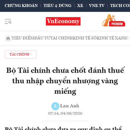
CHỨNG KHOÁN
TIÊU & DÙNG
XE
VNE TV
TECH CO
TIÊU ĐIỂM
ĐẦU TƯ
TÀI CHÍNH
KINH TẾ SỐ
KINH TẾ XANH
TÀI CHÍNH
Bộ Tài chính chưa chốt đánh thuế
thu nhập chuyển nhượng vàng
miếng
Lan Anh
L
07:54, 04/06/2026
Bộ Tài chính chưa đưa ra quy định cụ thể