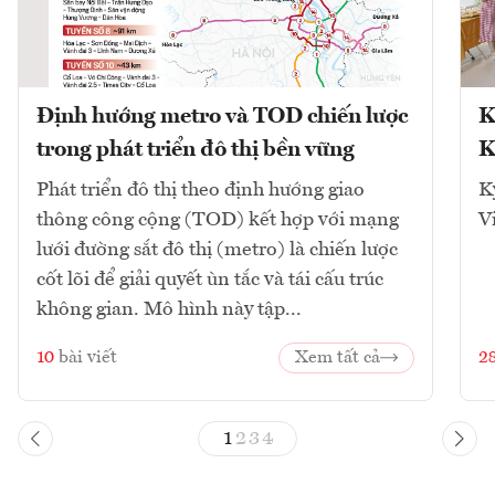
Định hướng metro và TOD chiến lược
K
trong phát triển đô thị bền vững
K
Phát triển đô thị theo định hướng giao
K
thông công cộng (TOD) kết hợp với mạng
V
lưới đường sắt đô thị (metro) là chiến lược
cốt lõi để giải quyết ùn tắc và tái cấu trúc
không gian. Mô hình này tập...
10
bài viết
Xem tất cả
2
1
2
3
4