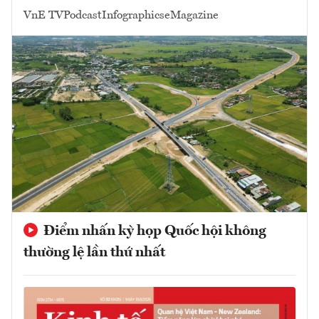
VnE TV
Podcast
Infographics
eMagazine
Điểm nhấn kỳ họp Quốc hội không
thường lệ lần thứ nhất