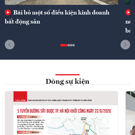
Bãi bỏ một số điều kiện kinh doanh
bất động sản
nôn
bất
Dòng sự kiện