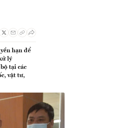
uyền hạn để
xử lý
bộ tại các
, vật tư,