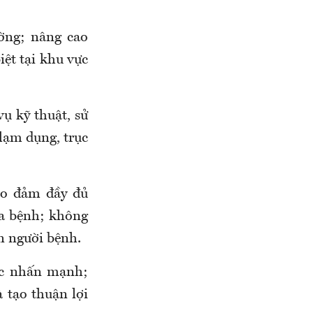
ờng
; nâng cao
ệt tại khu vực
ụ kỹ thuật, sử
 lạm dụng, trục
ảo đảm đầy đủ
hữa bệnh; không
ến người bệnh.
ợc nhấn mạnh
;
 tạo thuận lợi