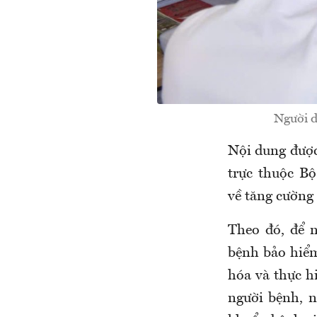
Người d
Nội dung được
trực thuộc B
về
tăng cường 
Theo đó, để 
bệnh bảo hiểm 
hóa và thực h
người bệnh, 