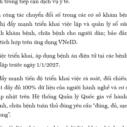
 trong tiếp cận dịch vụ y tế.
 công tác chuyển đổi số trong các cơ sở khám bệ
hị đẩy mạnh triển khai việc lập và quản lý sổ sứ
nh khám bệnh, chữa bệnh cho người dân; bảo đảm
, tích hợp trên ứng dụng VNeID.
iệc triển khai, áp dụng bệnh án điện tử tại các bện
lập trước ngày 1/1/2027
.
đ
ẩy mạnh tiến độ triển khai việc rà soát, đối chiếu
ật đầy đủ 100% dữ liệu của người hành nghề và cơ
ập nhật trên Hệ thống Quản lý Quốc gia về hành
h, chữa bệnh tuân thủ đúng yêu cầu “đúng, đủ, sạc
ung”.