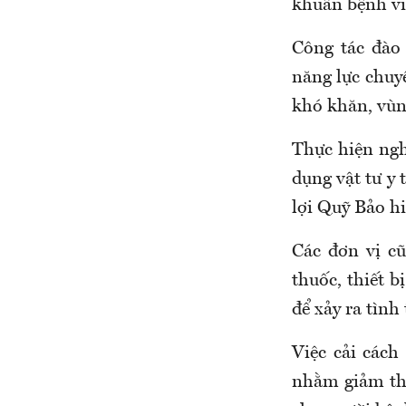
khuẩn bệnh vi
C
ông tác đào 
năng lực chuy
khó khăn, vùn
Thực hiện ngh
dụng vật tư y 
lợi
Q
uỹ
B
ảo hi
Các đơn vị c
thuốc, thiết b
để xảy ra tình
Việc cải
cách
nhằm
giảm th