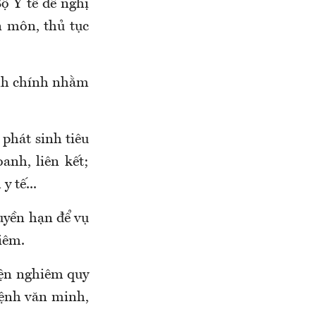
Bộ Y tế đề nghị
n môn, thủ tục
ành chính nhằm
 phát sinh tiêu
oanh, liên kết;
y tế...
uyền hạn để vụ
iêm.
iện nghiêm quy
ệnh văn minh,