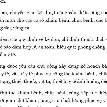
ện.
tạo, chuyển giao kỹ thuật
cũng cần được tăng cư
ên môn cho các cơ sở khám bệnh, chữa bệnh, đặc bi
g sâu, vùng xa.
iêm các quy định về kê đơn, chỉ định thuốc, dịch v
tế bảo đảm hợp lý, an toàn, hiệu quả; phòng chống
ểm y tế.
ũng được yêu cầu chủ động xây dựng kế hoạch b
ị y tế, vật tư y tế phục vụ công tác khám bệnh, c
 trạng thiếu thuốc, vật tư, thiết bị y tế ảnh hưởng đ
 thủ tục khám bệnh, chữa bệnh
cũng tiếp tục đư
ời gian chờ khám, nâng cao chất lượng phục vụ và