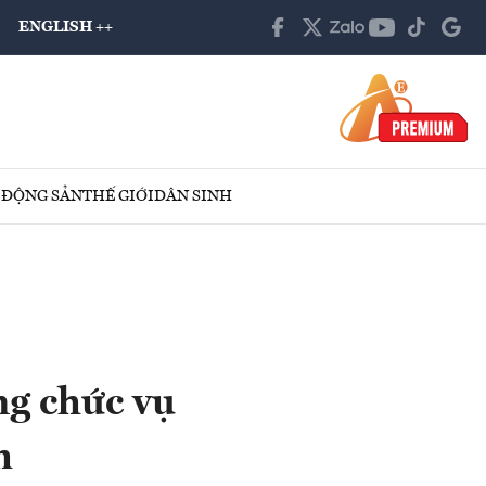
ENGLISH ++
 ĐỘNG SẢN
THẾ GIỚI
DÂN SINH
ng chức vụ
h