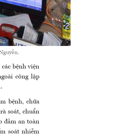
 Nguyễn.
;
c
ác bệnh viện
ngoài công lập
h
.
ám bệnh, chữa
 rà soát, chuẩn
ảo đảm an toàn
ểm soát nhiễm