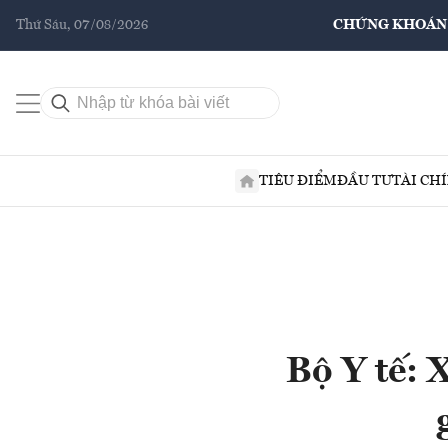
Thứ Sáu, 07/08/2026
CHỨNG KHOÁN
TIÊU ĐIỂM
ĐẦU TƯ
TÀI CH
Bộ Y tế: 