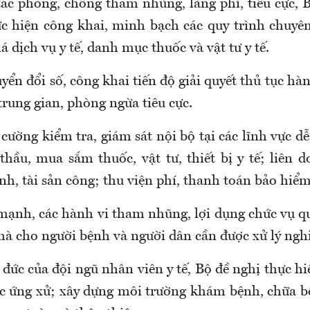
tác p
hòng, chống tham nhũng, lãng phí, tiêu cực
, 
c hiện công khai, minh bạch các quy trình chuyê
á dịch vụ y tế, danh mục thuốc và vật tư y tế.
ển đổi số, công khai tiến độ giải quyết thủ tục h
trung gian, phòng ngừa tiêu cực.
cường kiểm tra, giám sát nội bộ tại các lĩnh vực dễ
hầu, mua sắm thuốc, vật tư, thiết bị y tế; liên d
ính, tài sản công; thu viện phí, thanh toán bảo hiểm 
 mạnh, các
hành vi tham nhũng, lợi dụng chức vụ q
 hà cho người bệnh và người dân
cần được xử lý ngh
y đức
của đội ngũ nhân viên y tế, Bộ đề nghị th
ực h
ắc ứng xử
;
xây dựng môi trường khám bệnh, chữa b