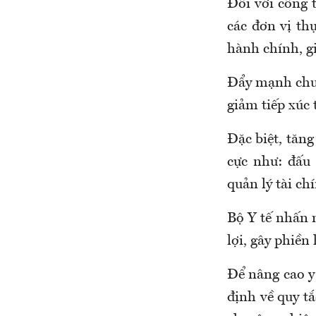
Đối với công 
các đơn vị t
hự
hành chính, gi
Đẩy mạnh chuy
giảm tiếp xúc 
Đặc biệt, t
ăng 
cực như: đấu t
quản lý tài ch
Bộ Y tế nhấn
lợi, gây phiền
Để n
âng cao 
định về quy
t