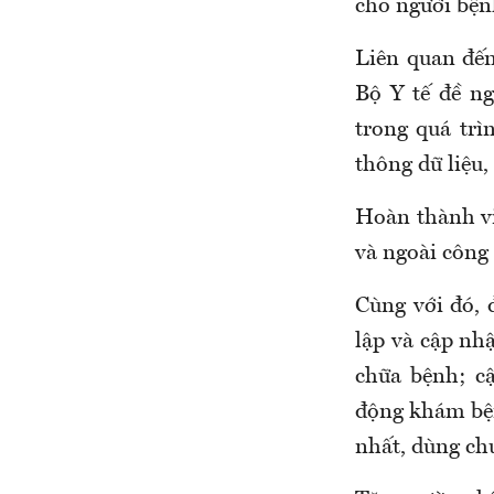
cho người bệnh
Liên quan đến
Bộ Y tế đề ng
trong quá trì
thông dữ liệu
Hoàn
thành v
và ngoài công 
Cùng với đó, 
lập và cập nh
chữa bệnh; c
động khám bện
nhất, dùng ch