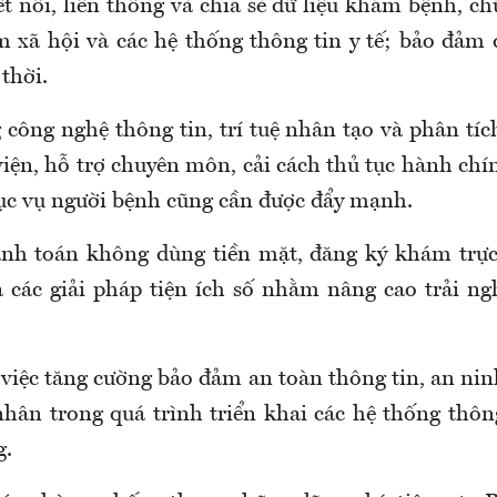
t nối, liên thông và chia sẻ dữ liệu khám bệnh, ch
m xã hội và các hệ thống thông tin y tế; bảo đảm d
 thời.
 công nghệ thông tin, trí tuệ nhân tạo và phân tíc
viện, hỗ trợ chuyên môn, cải cách thủ tục hành chí
ục vụ người bệnh
cũng cần được đẩy mạnh.
nh toán không dùng tiền mặt, đăng ký khám trực 
à các giải pháp tiện ích số nhằm nâng cao trải ng
việc t
ăng cường bảo đảm an toàn thông tin, an ni
nhân trong quá trình triển khai các hệ thống thông
g
.