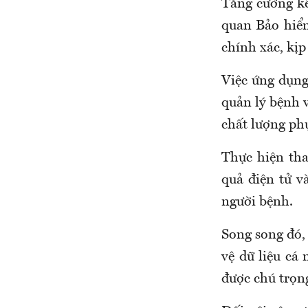
Tăng cường kế
quan
B
ảo hiể
chính xác, kịp
Việc ứng
dụng
quản lý bệnh 
chất lượng ph
T
hực hiện tha
quả điện tử v
người bệnh.
Song song đó, 
vệ dữ liệu cá 
được chú trọn