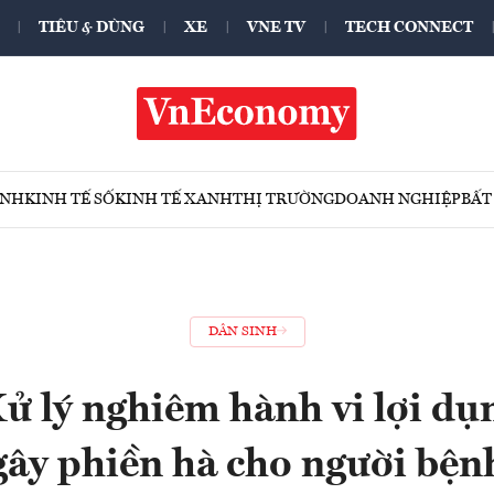
TIÊU & DÙNG
XE
VNE TV
TECH CONNECT
ÍNH
KINH TẾ SỐ
KINH TẾ XANH
THỊ TRƯỜNG
DOANH NGHIỆP
BẤT
DÂN SINH
Xử lý nghiêm hành vi lợi dụ
gây phiền hà cho người bện