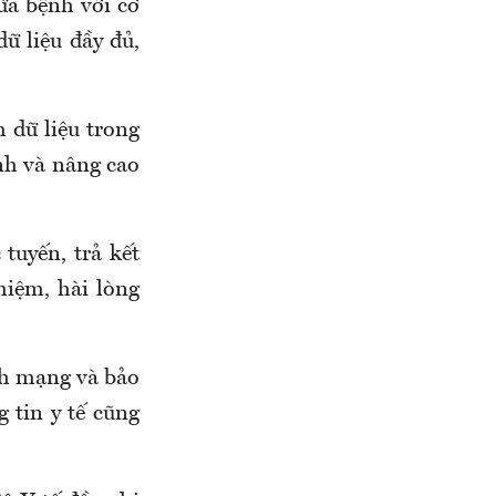
ữa bệnh với cơ
ữ liệu đầy đủ,
h dữ liệu trong
nh và nâng cao
tuyến, trả kết
hiệm, hài lòng
nh mạng và bảo
 tin y tế
cũng