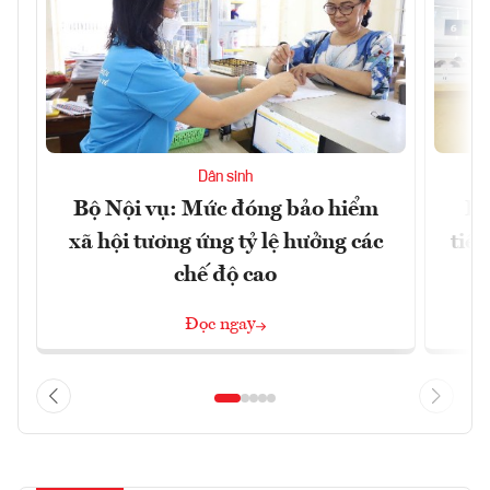
Dân sinh
Bộ Nội vụ: Mức đóng bảo hiểm
Bộ
xã hội tương ứng tỷ lệ hưởng các
tiề
chế độ cao
Đọc ngay