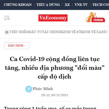
CHỨNG KHOÁN
TIÊU & DÙNG
XE
VNE TV
TECH CO
TIÊU ĐIỂM
ĐẦU TƯ
TÀI CHÍNH
KINH TẾ SỐ
KINH TẾ XANH
DÂN SINH
Ca Covid-19 cộng đồng liên tục
tăng, nhiều địa phương "đổi màu"
cấp độ dịch
Phúc Minh
P
20:12, 05/11/2021
Trong vòng 1 tuần qua, số ca mắc trong