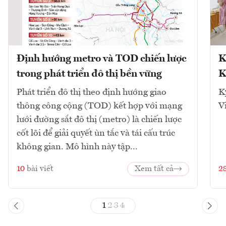
Định hướng metro và TOD chiến lược
K
trong phát triển đô thị bền vững
K
Phát triển đô thị theo định hướng giao
K
thông công cộng (TOD) kết hợp với mạng
V
lưới đường sắt đô thị (metro) là chiến lược
cốt lõi để giải quyết ùn tắc và tái cấu trúc
không gian. Mô hình này tập...
10
bài viết
Xem tất cả
2
1
2
3
4