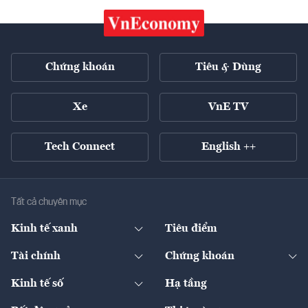
Chứng khoán
Tiêu & Dùng
Xe
VnE TV
Tech Connect
English ++
Tất cả chuyên mục
Kinh tế xanh
Tiêu điểm
Chuyển động xanh
Tài chính
Chứng khoán
Pháp lý
Ngân hàng
Doanh nghiệp niêm yết
Kinh tế số
Hạ tầng
Thương hiệu xanh
Thị trường vốn
Thị trường
Sản phẩm - Thị trường