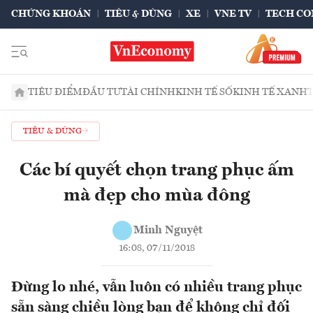
CHỨNG KHOÁN
TIÊU & DÙNG
XE
VNE TV
TECH CO
TIÊU ĐIỂM
ĐẦU TƯ
TÀI CHÍNH
KINH TẾ SỐ
KINH TẾ XANH
TIÊU & DÙNG
Các bí quyết chọn trang phục ấm
mà đẹp cho mùa đông
Minh Nguyệt
16:08, 07/11/2018
Đừng lo nhé, vẫn luôn có nhiều trang phục
sẵn sàng chiều lòng bạn để không chỉ đối