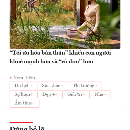
“Tối ưu hóa bản thân” khiến con người
khoẻ mạnh hơn và “cô đơn” hơn
Xem thêm
Du lịch
Sức khỏe
Thị trường
Sự kiện
Đẹp +
Giải trí
Nhà
Ẩm thực
Đừng bỏ lỡ