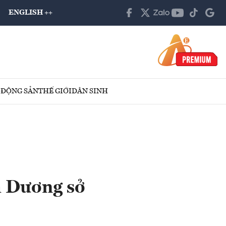
ENGLISH ++
 ĐỘNG SẢN
THẾ GIỚI
DÂN SINH
h Dương sở
o