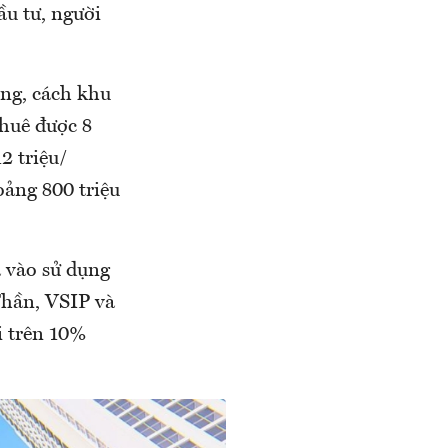
ầu tư, người
ơng, cách khu
huê được 8
2 triệu/
oảng 800 triệu
 vào sử dụng
Thần, VSIP và
i trên 10%