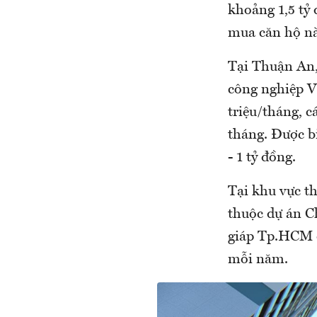
khoảng 1,5 tỷ 
mua căn hộ nà
Tại Thuận An,
công nghiệp V
triệu/tháng, c
tháng. Được bi
- 1 tỷ đồng.
Tại khu vực t
thuộc dự án C
giáp Tp.HCM q
mỗi năm.