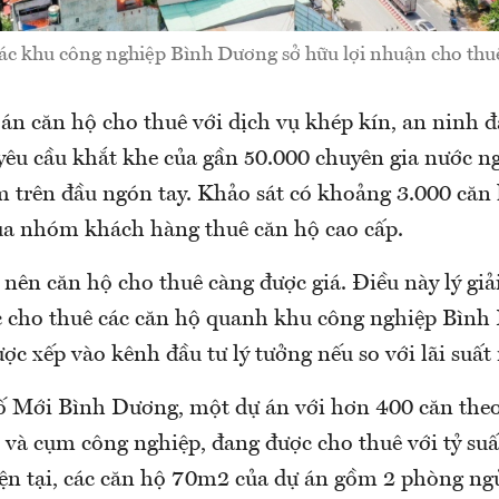
ác khu công nghiệp Bình Dương sở hữu lợi nhuận cho thuê
ự án căn hộ cho thuê với dịch vụ khép kín, an ninh
yêu cầu khắt khe của gần 50.000 chuyên gia nước ng
 trên đầu ngón tay. Khảo sát có khoảng 3.000 căn
ủa nhóm khách hàng thuê căn hộ cao cấp.
nên căn hộ cho thuê càng được giá. Điều này lý giải 
iệc cho thuê các căn hộ quanh khu công nghiệp Bình
c xếp vào kênh đầu tư lý tưởng nếu so với lãi suất
 Mới Bình Dương, một dự án với hơn 400 căn the
và cụm công nghiệp, đang được cho thuê với tỷ suấ
n tại, các căn hộ 70m2 của dự án gồm 2 phòng ngủ