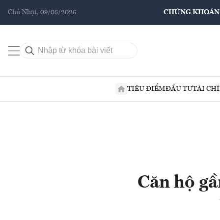
Chủ Nhật, 09/08/2026
CHỨNG KHOÁN
TIÊU ĐIỂM
ĐẦU TƯ
TÀI CH
Căn hộ gầ