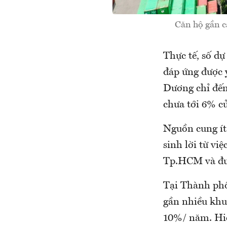
Căn hộ gần c
Thực tế, số d
đáp ứng được 
Dương chỉ đếm
chưa tới 6% c
Nguồn cung ít 
sinh lời từ v
Tp.HCM và đượ
Tại Thành phố
gần nhiều khu 
10%/ năm. Hiệ