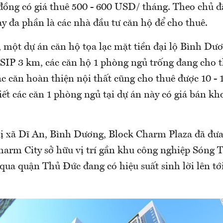
đồng có giá thuê 500 - 600 USD/ tháng. Theo chủ đ
y đa phần là các nhà đầu tư căn hộ để cho thuê.
 một dự án căn hộ tọa lạc mặt tiền đại lộ Bình Dư
SIP 3 km, các căn hộ 1 phòng ngủ trống đang cho t
ác căn hoàn thiện nội thất cũng cho thuê được 10 - 1
ết các căn 1 phòng ngủ tại dự án này có giá bán kh
hị xã Dĩ An, Bình Dương, Block Charm Plaza đã đưa
harm City sở hữu vị trí gần khu công nghiệp Sóng 
ua quận Thủ Đức đang có hiệu suất sinh lời lên tớ