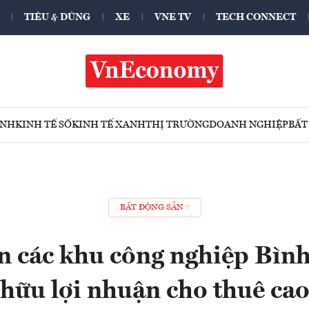
TIÊU & DÙNG
XE
VNE TV
TECH CONNECT
ÍNH
KINH TẾ SỐ
KINH TẾ XANH
THỊ TRƯỜNG
DOANH NGHIỆP
BẤT
BẤT ĐỘNG SẢN
n các khu công nghiệp Bìn
hữu lợi nhuận cho thuê ca