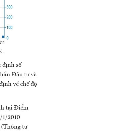
X.
 định số
hần Đầu tư và
định về chế độ
nh tại Điểm
5/1/2010
n (Thông tư