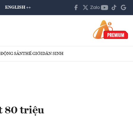
ENGLISH ++
 ĐỘNG SẢN
THẾ GIỚI
DÂN SINH
 80 triệu