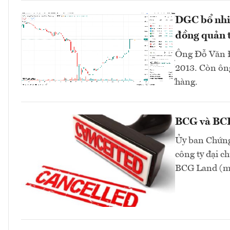
DGC bổ nhi
đồng quản t
Ông Đỗ Văn Đ
2013. Còn ông
hàng.
BCG và BCR 
Ủy ban Chứng
công ty đại 
BCG Land (mã