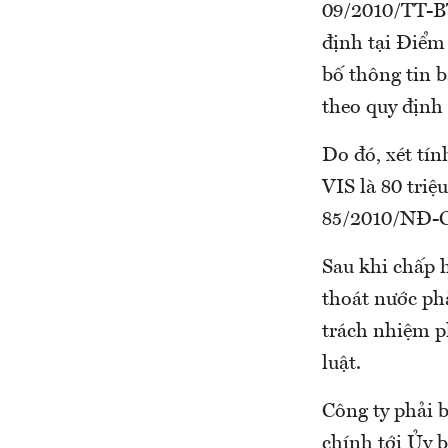
09/2010/TT-BT
định tại Điểm
bố thông tin 
theo quy định
Do đó, xét tí
VIS là 80 tri
85/2010/NĐ-C
Sau khi chấp 
thoát nước phả
trách nhiệm p
luật.
Công ty phải b
chính tới Ủy 