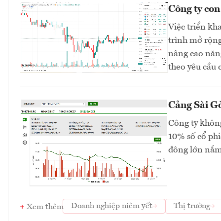
Công ty co
Việc triển kh
trình mở rộng
nâng cao năng
theo yêu cầu 
Cảng Sài Gò
Công ty không
10% số cổ phi
đông lớn nắm
Doanh nghiệp niêm yết
Thị trường
Xem thêm