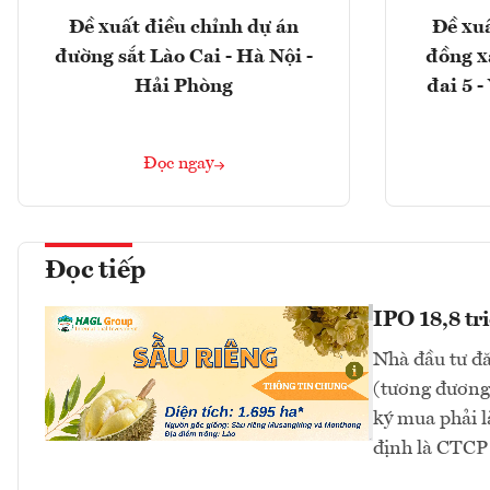
Đề xuất điều chỉnh dự án
Đề xuấ
đường sắt Lào Cai - Hà Nội -
đồng x
Hải Phòng
đai 5 
Đọc ngay
Đọc tiếp
IPO 18,8 tr
Nhà đầu tư đă
(tương đương 
ký mua phải l
định là CTC