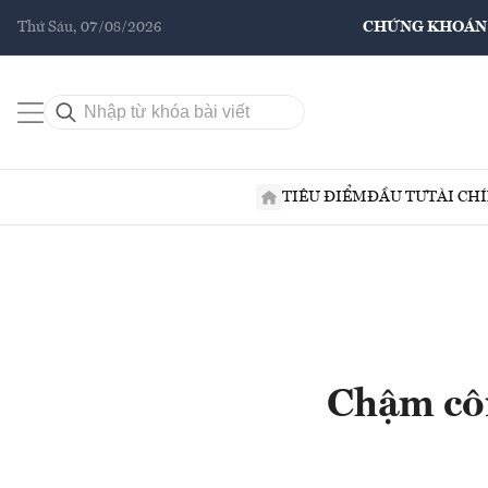
Thứ Sáu, 07/08/2026
CHỨNG KHOÁN
TIÊU ĐIỂM
ĐẦU TƯ
TÀI CH
Chậm côn