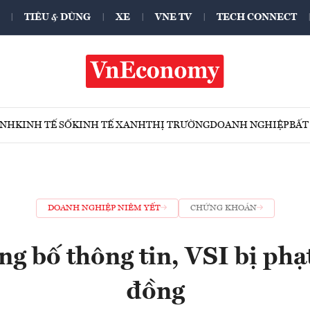
TIÊU & DÙNG
XE
VNE TV
TECH CONNECT
ÍNH
KINH TẾ SỐ
KINH TẾ XANH
THỊ TRƯỜNG
DOANH NGHIỆP
BẤT
DOANH NGHIỆP NIÊM YẾT
CHỨNG KHOÁN
g bố thông tin, VSI bị phạt
đồng