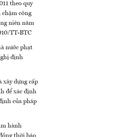
011 theo quy
à chậm công
ường niên năm
2010/TT-BTC
hà nước phạt
Nghị định
à xây dựng cấp
nh để xác định
 định của pháp
hạm hành
đồng thời báo