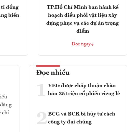
tỉ đồng
TP.Hồ Chí Minh ban hành kế
ảng biển
hoạch điều phối vật liệu xây
dựng phục vụ các dự án trọng
điểm
Đọc ngay
Đọc nhiều
1
YEG được chấp thuận chào
bán 25 triệu cổ phiếu riêng lẻ
hiếu
 đăng
2
 chỉ
BCG và BCR bị hủy tư cách
công ty đại chúng