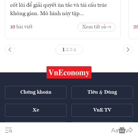
cốt lõi để giải quyết ùn tắc và tái cấu trúc
không gian. Mô hình này tập...
10
bài viết
Xem tất cả
2
1
2
3
4
Chứng khoán
Tiêu & Dùng
Xe
VnE TV
Tech Connect
English ++