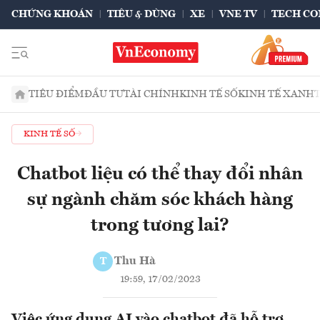
CHỨNG KHOÁN
TIÊU & DÙNG
XE
VNE TV
TECH CO
TIÊU ĐIỂM
ĐẦU TƯ
TÀI CHÍNH
KINH TẾ SỐ
KINH TẾ XANH
KINH TẾ SỐ
Chatbot liệu có thể thay đổi nhân
sự ngành chăm sóc khách hàng
trong tương lai?
Thu Hà
T
19:59, 17/02/2023
Việc ứng dụng AI vào chatbot đã hỗ trợ