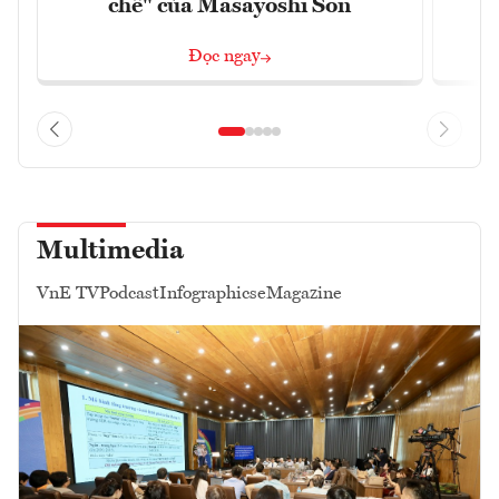
chế" của Masayoshi Son
Đọc ngay
Multimedia
VnE TV
Podcast
Infographics
eMagazine