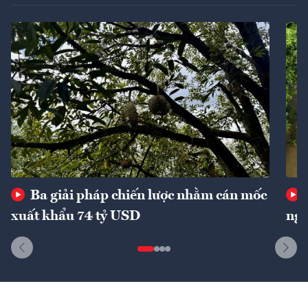
Ba giải pháp chiến lược nhằm cán mốc
xuất khẩu 74 tỷ USD
ngu