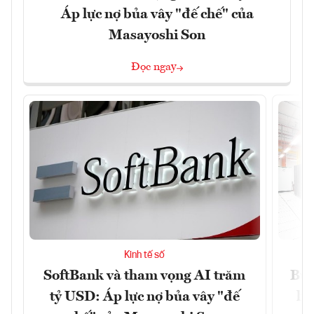
Áp lực nợ bủa vây "đế chế" của
Masayoshi Son
Đọc ngay
Kinh tế số
SoftBank và tham vọng AI trăm
Bùn
tỷ USD: Áp lực nợ bủa vây "đế
li