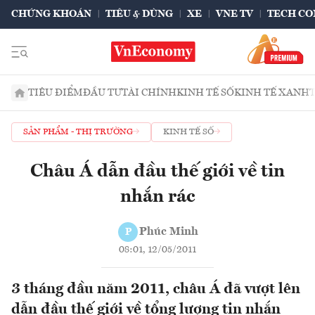
CHỨNG KHOÁN
TIÊU & DÙNG
XE
VNE TV
TECH CO
TIÊU ĐIỂM
ĐẦU TƯ
TÀI CHÍNH
KINH TẾ SỐ
KINH TẾ XANH
SẢN PHẨM - THỊ TRƯỜNG
KINH TẾ SỐ
Châu Á dẫn đầu thế giới về tin
nhắn rác
Phúc Minh
P
08:01, 12/05/2011
3 tháng đầu năm 2011, châu Á đã vượt lên
dẫn đầu thế giới về tổng lượng tin nhắn