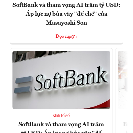
SoftBank và tham vọng AI trăm tỷ USD:
Áp lực nợ bủa vây "đế chế" của
Masayoshi Son
Đọc ngay
Kinh tế số
SoftBank và tham vọng AI trăm
Bùn