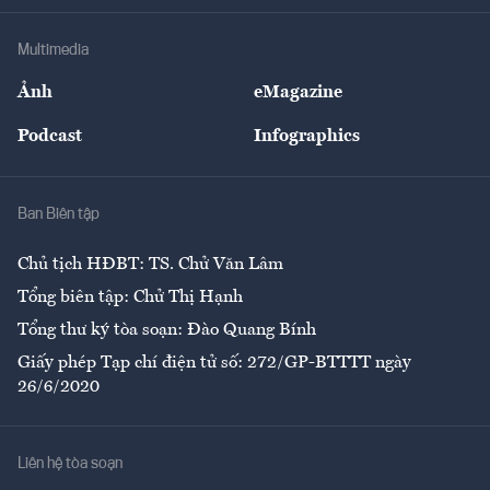
Khung pháp lý
Doanh nghiệp
Địa phương
Thị trường
Bảo hiểm
Multimedia
Sự kiện
Nhân lực
Ảnh
eMagazine
Đẹp +
An sinh
Podcast
Infographics
Giải trí
Y tế
Nhà
Ban Biên tập
Ẩm thực
Chủ tịch HĐBT: TS. Chử Văn Lâm
Tổng biên tập: Chử Thị Hạnh
Tổng thư ký tòa soạn: Đào Quang Bính
Giấy phép Tạp chí điện tử số: 272/GP-BTTTT ngày
26/6/2020
Liên hệ tòa soạn