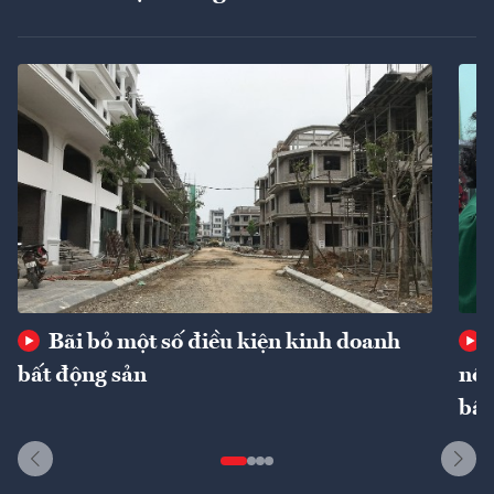
Bãi bỏ một số điều kiện kinh doanh
bất động sản
nôn
bất