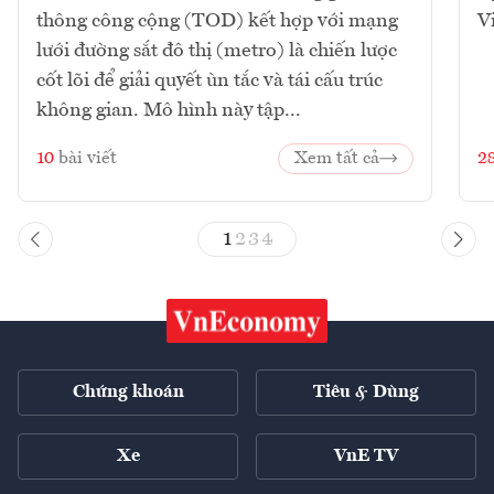
thông công cộng (TOD) kết hợp với mạng
V
lưới đường sắt đô thị (metro) là chiến lược
cốt lõi để giải quyết ùn tắc và tái cấu trúc
không gian. Mô hình này tập...
10
bài viết
Xem tất cả
2
1
2
3
4
Chứng khoán
Tiêu & Dùng
Xe
VnE TV