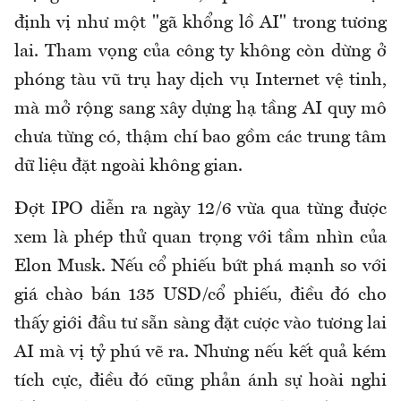
định vị như một "gã khổng lồ AI" trong tương
lai. Tham vọng của công ty không còn dừng ở
phóng tàu vũ trụ hay dịch vụ Internet vệ tinh,
mà mở rộng sang xây dựng hạ tầng AI quy mô
chưa từng có, thậm chí bao gồm các trung tâm
dữ liệu đặt ngoài không gian.
Đợt IPO diễn ra ngày 12/6 vừa qua từng được
xem là phép thử quan trọng với tầm nhìn của
Elon Musk. Nếu cổ phiếu bứt phá mạnh so với
giá chào bán 135 USD/cổ phiếu, điều đó cho
thấy giới đầu tư sẵn sàng đặt cược vào tương lai
AI mà vị tỷ phú vẽ ra. Nhưng nếu kết quả kém
tích cực, điều đó cũng phản ánh sự hoài nghi