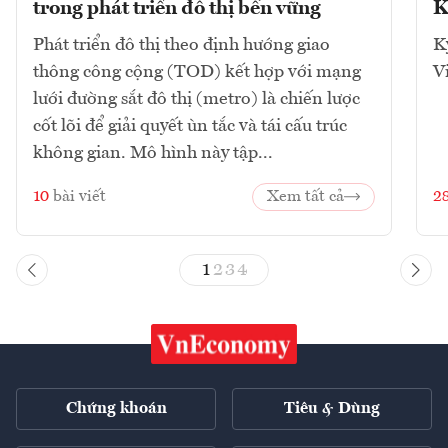
trong phát triển đô thị bền vững
K
Phát triển đô thị theo định hướng giao
K
thông công cộng (TOD) kết hợp với mạng
V
lưới đường sắt đô thị (metro) là chiến lược
cốt lõi để giải quyết ùn tắc và tái cấu trúc
không gian. Mô hình này tập...
10
bài viết
Xem tất cả
2
1
2
3
4
Chứng khoán
Tiêu & Dùng