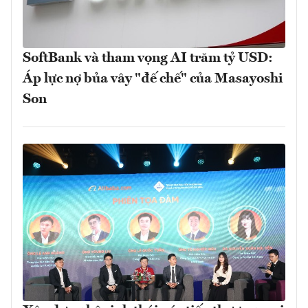
SoftBank và tham vọng AI trăm tỷ USD:
Áp lực nợ bủa vây "đế chế" của Masayoshi
Son