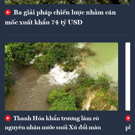
Ba giải pháp chiến lược nhằm cán
mốc xuất khẩu 74 tỷ USD
Thanh Hóa khẩn trương làm rõ
nguyên nhân nước suối Xú đổi màu
phí