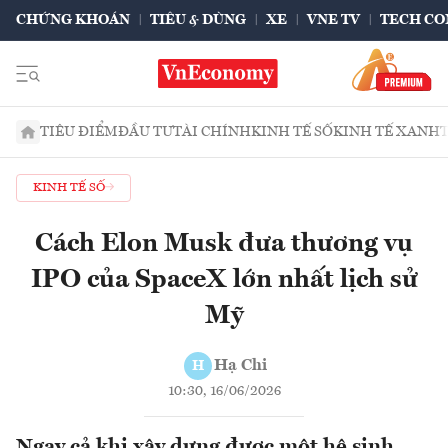
CHỨNG KHOÁN
TIÊU & DÙNG
XE
VNE TV
TECH CO
TIÊU ĐIỂM
ĐẦU TƯ
TÀI CHÍNH
KINH TẾ SỐ
KINH TẾ XANH
KINH TẾ SỐ
Cách Elon Musk đưa thương vụ
IPO của SpaceX lớn nhất lịch sử
Mỹ
Hạ Chi
H
10:30, 16/06/2026
Ngay cả khi xây dựng được một hệ sinh