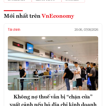
Mới nhất trên
VnEconomy
Tài chính
20:06, 07/08/2026
Không nợ thuế vẫn bị “chặn cửa”
xuất cảnh nếu bỏ địa chỉ kinh doanh