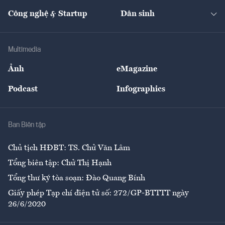
Kinh doanh
Kết nối
Tạp chí kinh tế Việt Nam
eMagazine
Nhà đầu tư
Du lịch
Công nghệ & Startup
Dân sinh
Tư vấn
Nông sản
Doanh nhân
Tư vấn Tiêu & Dùng
Infographics
Hạ tầng
Sức khỏe
Khung pháp lý
Doanh nghiệp
Địa phương
Thị trường
Bảo hiểm
Multimedia
Sự kiện
Nhân lực
Ảnh
eMagazine
Đẹp +
An sinh
Podcast
Infographics
Giải trí
Y tế
Nhà
Ban Biên tập
Ẩm thực
Chủ tịch HĐBT: TS. Chử Văn Lâm
Tổng biên tập: Chử Thị Hạnh
Tổng thư ký tòa soạn: Đào Quang Bính
Giấy phép Tạp chí điện tử số: 272/GP-BTTTT ngày
26/6/2020