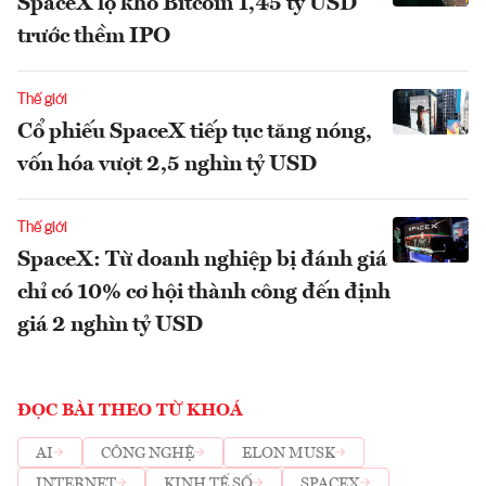
SpaceX lộ kho Bitcoin 1,45 tỷ USD
trước thềm IPO
Thế giới
Cổ phiếu SpaceX tiếp tục tăng nóng,
vốn hóa vượt 2,5 nghìn tỷ USD
Thế giới
SpaceX: Từ doanh nghiệp bị đánh giá
chỉ có 10% cơ hội thành công đến định
giá 2 nghìn tỷ USD
ĐỌC BÀI THEO TỪ KHOÁ
AI
CÔNG NGHỆ
ELON MUSK
INTERNET
KINH TẾ SỐ
SPACEX