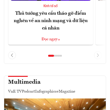
Kinh tế số
Thủ tướng yêu cầu tháo gỡ điểm
D
nghẽn về an ninh mạng và dữ liệu
c
cá nhân
Đọc ngay
Multimedia
VnE TV
Podcast
Infographics
eMagazine