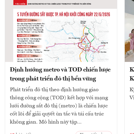
Định hướng metro và TOD chiến lược
K
trong phát triển đô thị bền vững
K
Phát triển đô thị theo định hướng giao
K
thông công cộng (TOD) kết hợp với mạng
V
lưới đường sắt đô thị (metro) là chiến lược
cốt lõi để giải quyết ùn tắc và tái cấu trúc
không gian. Mô hình này tập...