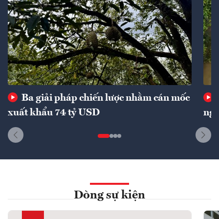
Ba giải pháp chiến lược nhằm cán mốc
xuất khẩu 74 tỷ USD
ngu
Dòng sự kiện