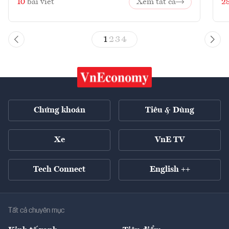
10
bài viết
Xem tất cả
2
1
2
3
4
Chứng khoán
Tiêu & Dùng
Xe
VnE TV
Tech Connect
English ++
Tất cả chuyên mục