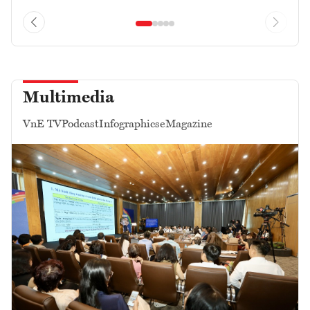
Multimedia
VnE TV
Podcast
Infographics
eMagazine