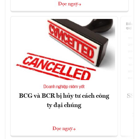
Đọc ngay
Doanh nghiệp niêm yết
BCG và BCR bị hủy tư cách công
SSI 
ty đại chúng
2/
Đọc ngay