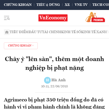
CHỨNG KHOÁN
TIÊU & DÙNG
XE
VNE TV
TECH CO
TIÊU ĐIỂM
ĐẦU TƯ
TÀI CHÍNH
KINH TẾ SỐ
KINH TẾ XANH
CHỨNG KHOÁN
Chây ỳ "lên sàn", thêm một doanh
nghiệp bị phạt nặng
Hà Anh
H
10:11, 22/06/2018
Agrimeco bị phạt 350 triệu đồng do đã có
hành vi vi phạm hành chính là không đăng