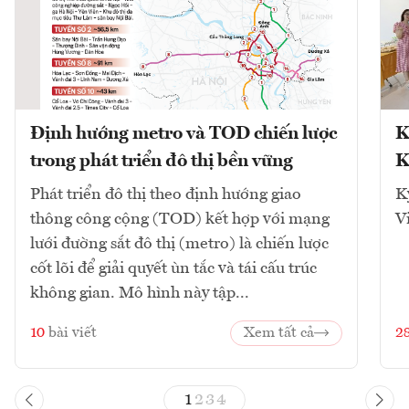
Định hướng metro và TOD chiến lược
K
trong phát triển đô thị bền vững
K
Phát triển đô thị theo định hướng giao
K
thông công cộng (TOD) kết hợp với mạng
V
lưới đường sắt đô thị (metro) là chiến lược
cốt lõi để giải quyết ùn tắc và tái cấu trúc
không gian. Mô hình này tập...
10
bài viết
Xem tất cả
2
1
2
3
4