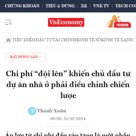
CHỨNG KHOÁN
TIÊU & DÙNG
XE
VNE TV
TECH CO
TIÊU ĐIỂM
ĐẦU TƯ
TÀI CHÍNH
KINH TẾ SỐ
KINH TẾ XANH
BẤT ĐỘNG SẢN
Chi phí “đội lên” khiến chủ đầu tư
dự án nhà ở phải điều chỉnh chiến
lược
Thanh Xuân
T
09:00, 25/10/2024
Áp lực từ chi phí đầu vào tăng là một phần