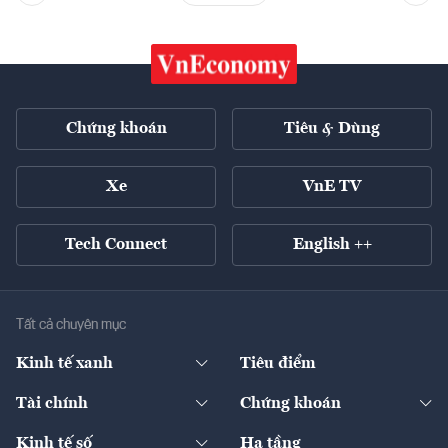
Chứng khoán
Tiêu & Dùng
Xe
VnE TV
Tech Connect
English ++
Tất cả chuyên mục
Kinh tế xanh
Tiêu điểm
Chuyển động xanh
Tài chính
Chứng khoán
Pháp lý
Ngân hàng
Doanh nghiệp niêm yết
Kinh tế số
Hạ tầng