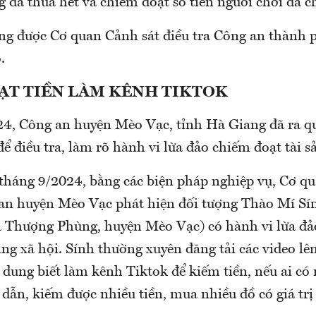
 đã thua hết và chiếm đoạt số tiền người chơi đã c
ng được Cơ quan Cảnh sát điều tra Công an thành
õ.
ẠT TIỀN LÀM KÊNH TIKTOK
4, Công an huyện Mèo Vạc, tỉnh Hà Giang đã ra q
để điều tra, làm rõ hành vi lừa đảo chiếm đoạt tài s
 tháng 9/2024, bằng các biện pháp nghiệp vụ, Cơ q
 an huyện Mèo Vạc phát hiện đối tượng Thào Mí Sí
 xã Thượng Phùng, huyện Mèo Vạc) có hành vi lừa đ
ng xã hội. Sính thường xuyên đăng tải các video l
 dung biết làm kênh Tiktok để kiếm tiền, nếu ai có 
dẫn, kiếm được nhiều tiền, mua nhiều đồ có giá trị