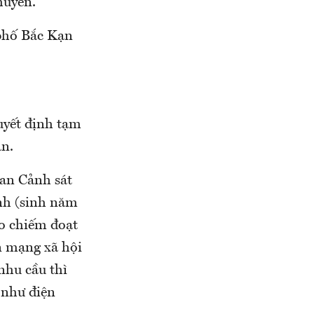
huyển.
 phố Bắc Kạn
uyết định tạm
ản.
uan Cảnh sát
nh (sinh năm
ảo chiếm đoạt
ên mạng xã hội
nhu cầu thì
 như điện