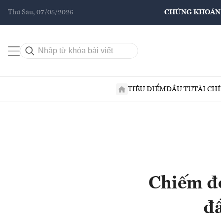
Thứ Sáu, 07/08/2026
CHỨNG KHOÁN
TIÊU ĐIỂM
ĐẦU TƯ
TÀI CH
Chiếm đo
đầ