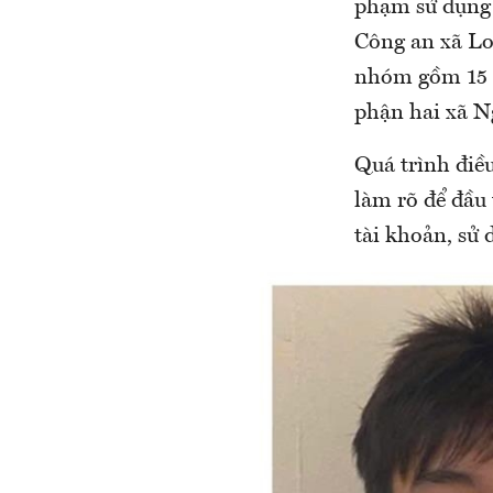
phạm sử dụng 
Công an xã Lo
nhóm gồm 15 đ
phận hai xã N
Quá trình điề
làm rõ để đầu 
tài khoản, sử 