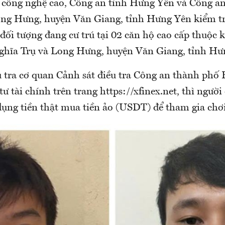
công nghệ cao, Công an tỉnh Hưng Yên và Công an
ng Hưng, huyện Văn Giang, tỉnh Hưng Yên kiểm tr
ối tượng đang cư trú tại 02 căn hộ cao cấp thuộc k
ghĩa Trụ và Long Hưng, huyện Văn Giang, tỉnh Hư
u tra cơ quan Cảnh sát điều tra Công an thành phố
tư tài chính trên trang https://xfinex.net, thì người
dụng tiền thật mua tiền ảo (USDT) để tham gia chơi