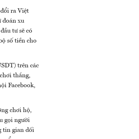
đổi ra Việt
ự đoán xu
đầu tư sẽ có
bộ số tiền cho
(USDT) trên các
 chơi thắng,
hội Facebook,
ợng chơi hộ,
u gọi người
 tin gian dối