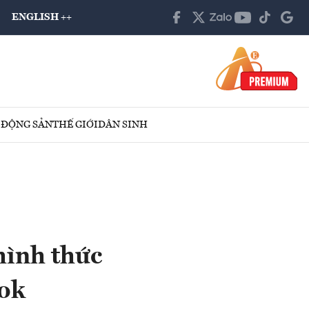
ENGLISH ++
 ĐỘNG SẢN
THẾ GIỚI
DÂN SINH
hình thức
tok