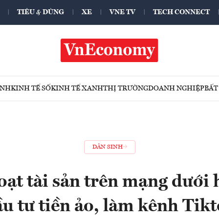
TIÊU & DÙNG
XE
VNE TV
TECH CONNECT
ÍNH
KINH TẾ SỐ
KINH TẾ XANH
THỊ TRƯỜNG
DOANH NGHIỆP
BẤT
DÂN SINH
ạt tài sản trên mạng dưới 
u tư tiền ảo, làm kênh Tik