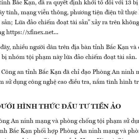
ỉnh Bắc Kạn, đã ra quyết định khởi tố đối với 13 bị 
 tính, mạng viễn thông, phương tiện điện tử thực 
 sản; Lừa đảo chiếm đoạt tài sản” xảy ra trên khô
g https://xfinex.net...
đây, nhiều người dân trên địa bàn tỉnh Bắc Kạn và 
 bị nhóm tội phạm này lừa đảo chiếm đoạt tài sản.
 Công an tỉnh Bắc Kạn đã chỉ đạo Phòng An ninh 
m sử dụng công nghệ cao điều tra, nắm tình hình t
DƯỚI HÌNH THỨC ĐẦU TƯ TIỀN ẢO
òng An ninh mạng và phòng chống tội phạm sử dụ
ỉnh Bắc Kạn phối hợp Phòng An ninh mạng và phò