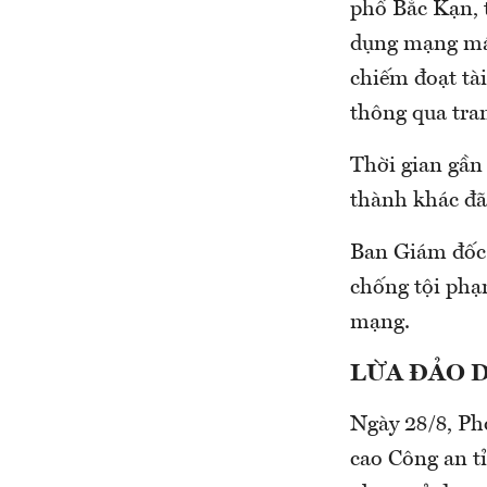
phố Bắc Kạn, t
dụng mạng máy
chiếm đoạt tài
thông qua tran
Thời gian gần 
thành khác đã
Ban Giám đốc
chống tội phạ
mạng.
LỪA ĐẢO 
Ngày 28/8, Ph
cao Công an t