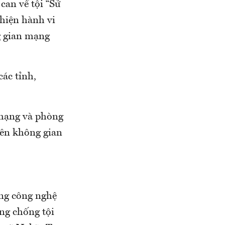
can về tội “Sử
hiện hành vi
ng gian mạng
các tỉnh,
mạng và phòng
rên không gian
ng công nghệ
ng chống tội