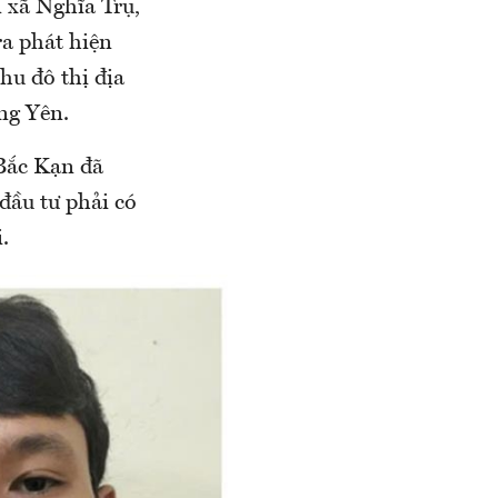
 xã Nghĩa Trụ,
a phát hiện
hu đô thị địa
ng Yên.
 Bắc Kạn đã
 đầu tư phải có
.