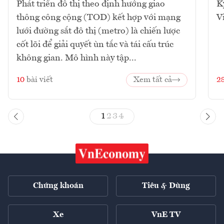
Phát triển đô thị theo định hướng giao
K
thông công cộng (TOD) kết hợp với mạng
V
lưới đường sắt đô thị (metro) là chiến lược
cốt lõi để giải quyết ùn tắc và tái cấu trúc
không gian. Mô hình này tập...
10
bài viết
Xem tất cả
2
1
2
3
4
Chứng khoán
Tiêu & Dùng
Xe
VnE TV