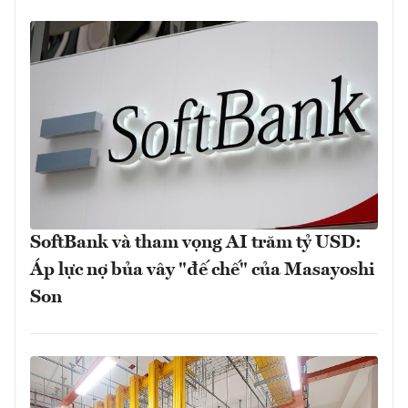
SoftBank và tham vọng AI trăm tỷ USD:
Áp lực nợ bủa vây "đế chế" của Masayoshi
Son