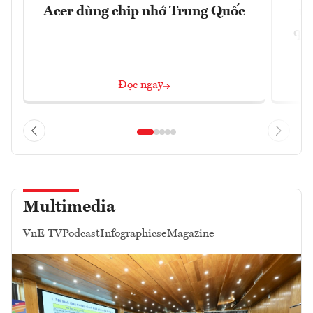
Acer dùng chip nhớ Trung Quốc
nề
quả
Đọc ngay
Multimedia
VnE TV
Podcast
Infographics
eMagazine