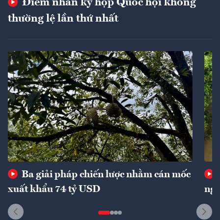
Điểm nhấn kỳ họp Quốc hội không
thường lệ lần thứ nhất
Ba giải pháp chiến lược nhằm cán mốc
xuất khẩu 74 tỷ USD
ngu