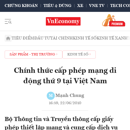
CHỨNG KHOÁN
TIÊU & DÙNG
XE
VNE TV
TECH CO
TIÊU ĐIỂM
ĐẦU TƯ
TÀI CHÍNH
KINH TẾ SỐ
KINH TẾ XANH
SẢN PHẨM - THỊ TRƯỜNG
KINH TẾ SỐ
Chính thức cấp phép mạng di
động thứ 9 tại Việt Nam
Mạnh Chung
M
16:59, 22/06/2010
Bộ Thông tin và Truyền thông cấp giấy
phép thiết lập mạng và cung cấp dịch vụ