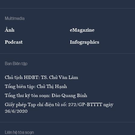
Doanh nhân
Tư vấn Tiêu & Dùng
Infographics
Hạ tầng
Sức khỏe
Khung pháp lý
Doanh nghiệp
Địa phương
Thị trường
Bảo hiểm
Multimedia
Sự kiện
Nhân lực
Ảnh
eMagazine
Đẹp +
An sinh
Podcast
Infographics
Giải trí
Y tế
Nhà
Ban Biên tập
Ẩm thực
Chủ tịch HĐBT: TS. Chử Văn Lâm
Tổng biên tập: Chử Thị Hạnh
Tổng thư ký tòa soạn: Đào Quang Bính
Giấy phép Tạp chí điện tử số: 272/GP-BTTTT ngày
26/6/2020
Liên hệ tòa soạn