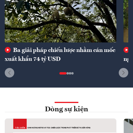
Ba giải pháp chiến lược nhằm cán mốc
xuất khẩu 74 tỷ USD
ngu
Dòng sự kiện