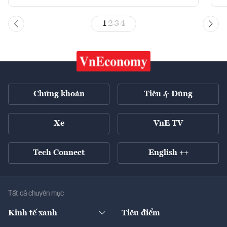
1
2
3
4
Chứng khoán
Tiêu & Dùng
Xe
VnE TV
Tech Connect
English ++
Tất cả chuyên mục
Kinh tế xanh
Tiêu điểm