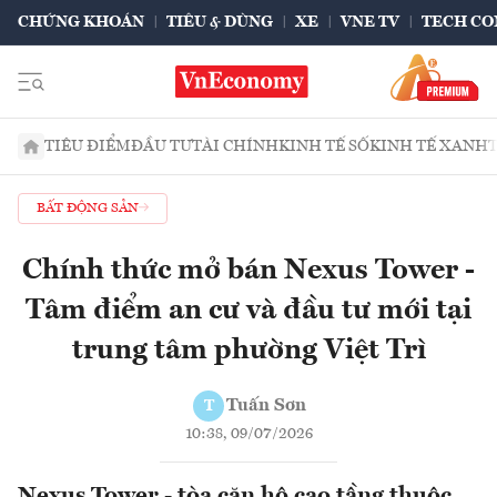
CHỨNG KHOÁN
TIÊU & DÙNG
XE
VNE TV
TECH CO
TIÊU ĐIỂM
ĐẦU TƯ
TÀI CHÍNH
KINH TẾ SỐ
KINH TẾ XANH
BẤT ĐỘNG SẢN
Chính thức mở bán Nexus Tower -
Tâm điểm an cư và đầu tư mới tại
trung tâm phường Việt Trì
Tuấn Sơn
T
10:38, 09/07/2026
Nexus Tower - tòa căn hộ cao tầng thuộc