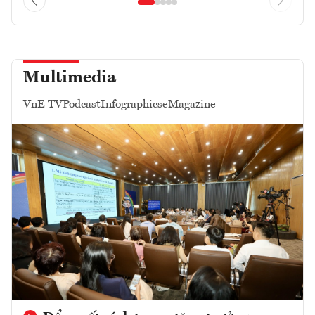
Multimedia
VnE TV
Podcast
Infographics
eMagazine