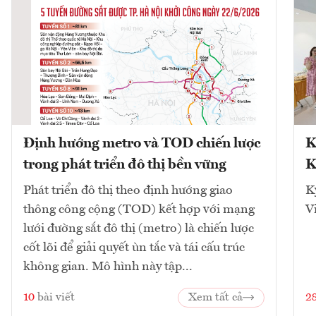
Định hướng metro và TOD chiến lược
K
trong phát triển đô thị bền vững
K
Phát triển đô thị theo định hướng giao
K
thông công cộng (TOD) kết hợp với mạng
V
lưới đường sắt đô thị (metro) là chiến lược
cốt lõi để giải quyết ùn tắc và tái cấu trúc
không gian. Mô hình này tập...
10
bài viết
Xem tất cả
2