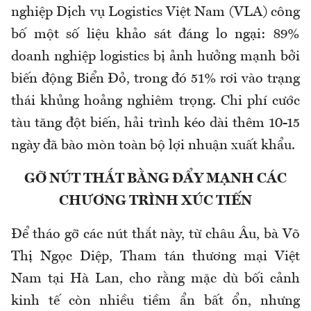
nghiệp Dịch vụ Logistics Việt Nam (VLA) công
bố một số liệu khảo sát đáng lo ngại: 89%
doanh nghiệp logistics bị ảnh hưởng mạnh bởi
biến động Biển Đỏ, trong đó 51% rơi vào trạng
thái khủng hoảng nghiêm trọng. Chi phí cước
tàu tăng đột biến, hải trình kéo dài thêm 10-15
ngày đã bào mòn toàn bộ lợi nhuận xuất khẩu.
GỠ NÚT THẮT BẰNG ĐẨY MẠNH CÁC
CHƯƠNG TRÌNH XÚC TIẾN
Để tháo gỡ các nút thắt này, từ châu Âu, bà Võ
Thị Ngọc Diệp, Tham tán thương mại Việt
Nam tại Hà Lan, cho rằng mặc dù bối cảnh
kinh tế còn nhiều tiềm ẩn bất ổn, nhưng