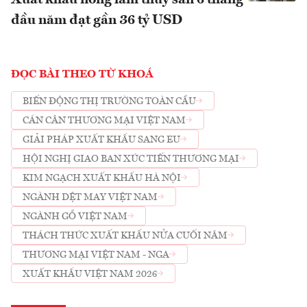
Xuất khẩu nông lâm thủy sản 6 tháng
đầu năm đạt gần 36 tỷ USD
ĐỌC BÀI THEO TỪ KHOÁ
BIẾN ĐỘNG THỊ TRƯỜNG TOÀN CẦU
CÁN CÂN THƯƠNG MẠI VIỆT NAM
GIẢI PHÁP XUẤT KHẨU SANG EU
HỘI NGHỊ GIAO BAN XÚC TIẾN THƯƠNG MẠI
KIM NGẠCH XUẤT KHẨU HÀ NỘI
NGÀNH DỆT MAY VIỆT NAM
NGÀNH GỖ VIỆT NAM
THÁCH THỨC XUẤT KHẨU NỬA CUỐI NĂM
THƯƠNG MẠI VIỆT NAM - NGA
XUẤT KHẨU VIỆT NAM 2026