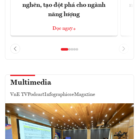
nghẽn, tạo đột phá cho ngành
nhì
năng lượng
Đọc ngay
Multimedia
VnE TV
Podcast
Infographics
eMagazine