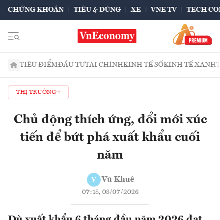
CHỨNG KHOÁN
TIÊU & DÙNG
XE
VNE TV
TECH CO
TIÊU ĐIỂM
ĐẦU TƯ
TÀI CHÍNH
KINH TẾ SỐ
KINH TẾ XANH
THỊ TRƯỜNG
Chủ động thích ứng, đổi mới xúc
tiến để bứt phá xuất khẩu cuối
năm
Vũ Khuê
V
07:18, 08/07/2026
Dù xuất khẩu 6 tháng đầu năm 2026 đạt