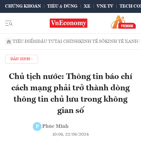
CHỨNG KHOÁN
TIÊU & DÙNG
XE
VNE TV
TECH CO
TIÊU ĐIỂM
ĐẦU TƯ
TÀI CHÍNH
KINH TẾ SỐ
KINH TẾ XANH
DÂN SINH
Chủ tịch nước: Thông tin báo chí
cách mạng phải trở thành dòng
thông tin chủ lưu trong không
gian số
Phúc Minh
P
10:06, 22/06/2024