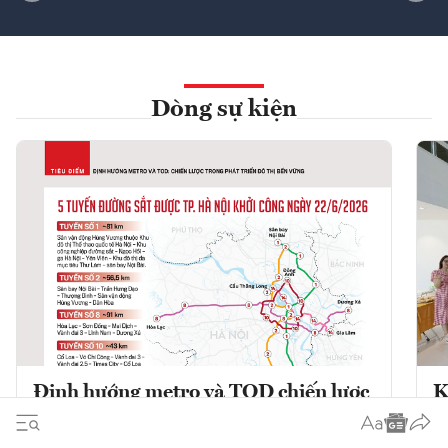
Dòng sự kiện
Định hướng metro và TOD chiến lược
K
trong phát triển đô thị bền vững
K