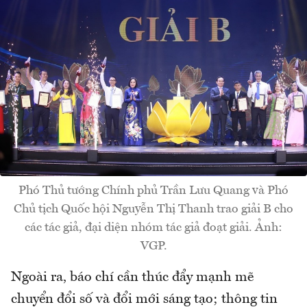
Phó Thủ tướng Chính phủ Trần Lưu Quang và Phó
Chủ tịch Quốc hội Nguyễn Thị Thanh trao giải B cho
các tác giả, đại diện nhóm tác giả đoạt giải. Ảnh:
VGP.
Ngoài ra, báo chí cần thúc đẩy mạnh mẽ
chuyển đổi số và đổi mới sáng tạo; thông tin