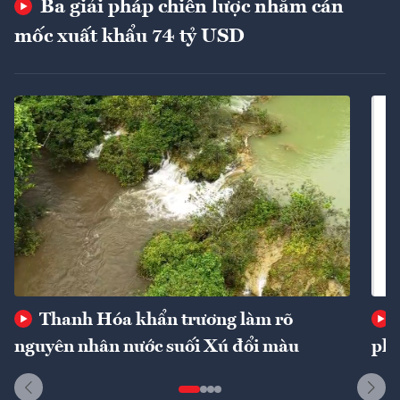
Ba giải pháp chiến lược nhằm cán
mốc xuất khẩu 74 tỷ USD
Thanh Hóa khẩn trương làm rõ
nguyên nhân nước suối Xú đổi màu
phí