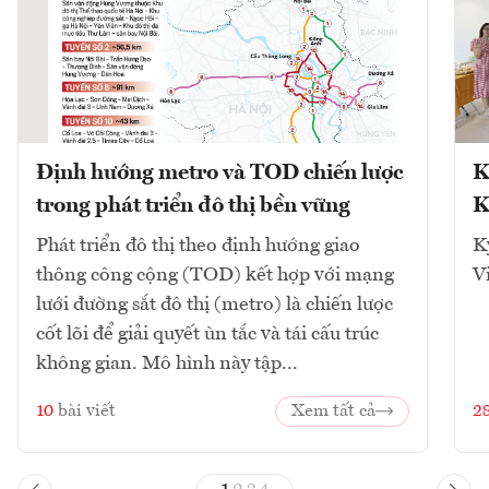
Định hướng metro và TOD chiến lược
K
trong phát triển đô thị bền vững
K
Phát triển đô thị theo định hướng giao
K
thông công cộng (TOD) kết hợp với mạng
V
lưới đường sắt đô thị (metro) là chiến lược
cốt lõi để giải quyết ùn tắc và tái cấu trúc
không gian. Mô hình này tập...
10
bài viết
Xem tất cả
2