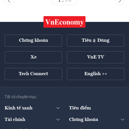
1
2
3
4
Chứng khoán
Tiêu & Dùng
Xe
VnE TV
Tech Connect
English ++
Tất cả chuyên mục
Kinh tế xanh
Tiêu điểm
Chuyển động xanh
Tài chính
Chứng khoán
Pháp lý
Ngân hàng
Doanh nghiệp niêm yết