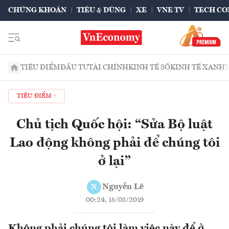
CHỨNG KHOÁN
TIÊU & DÙNG
XE
VNE TV
TECH CO
TIÊU ĐIỂM
ĐẦU TƯ
TÀI CHÍNH
KINH TẾ SỐ
KINH TẾ XANH
TIÊU ĐIỂM
Chủ tịch Quốc hội: “Sửa Bộ luật
Lao động không phải để chúng tôi
ở lại”
Nguyễn Lê
N
00:24, 15/08/2019
Không phải chúng tôi làm việc này để ở