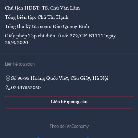
Chủ tịch HĐBT: TS. Chử Văn Lâm
Tổng biên tập: Chử Thị Hạnh
Tổng thư ký tòa soạn: Đào Quang Bính
Giấy phép Tạp chí điện tử số: 272/GP-BTTTT ngày
26/6/2020
Liên hệ tòa soạn
Số 96-98 Hoàng Quốc Việt, Cầu Giấy, Hà Nội
02437552050
Liên hệ quảng cáo
Theo dõi VnEconomy