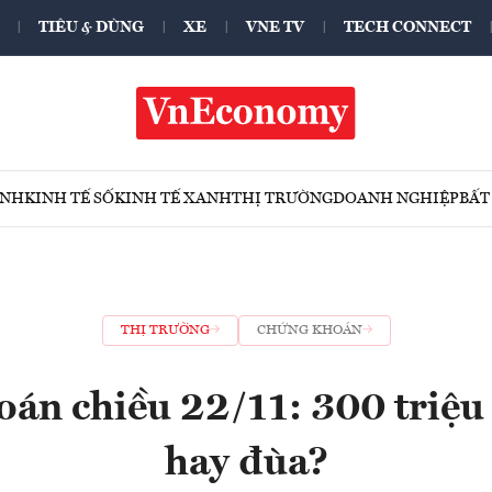
TIÊU & DÙNG
XE
VNE TV
TECH CONNECT
ÍNH
KINH TẾ SỐ
KINH TẾ XANH
THỊ TRƯỜNG
DOANH NGHIỆP
BẤT
THỊ TRƯỜNG
CHỨNG KHOÁN
án chiều 22/11: 300 triệu
hay đùa?