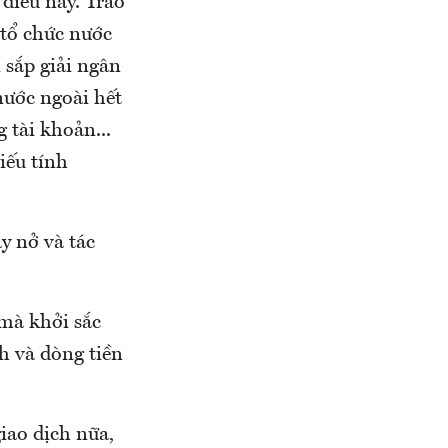
điều này. Trao
tổ chức nước
 sắp giải ngân
 nước ngoài hết
g tài khoản...
iếu tính
y nở và tác
mà khởi sắc
nh và dòng tiền
iao dịch nữa,