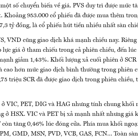
 một số chuyển biến về giá. PVS duy trì được mức 
ốt. Khoảng 953.000 cổ phiếu đã được mua thêm tron
,3 tỷ đồng, là cổ phiếu hút tiền nhiều nhất sàn chi
S, VND cũng giao dịch khá mạnh chiều nay. Riên
p lực giá ở tham chiếu trong cả phiên chiều, đến lúc
 mạnh giảm 1,43%. Khối lượng xả cuối phiên ở SCR
à cao hơn mức giao dịch bình thường trong phiên c
,75 triệu SCR đã được giao dịch trong phiên chiều,
ở VIC, PET, DIG và HAG nhưng tính chung khối n
ng ở HSX. VIC và PET bị xả mạnh nhất nhưng giá 
còn tăng 0,46% lúc đóng cửa. Phía mua khối ngoại 
DPM, GMD, MSN, PVD, VCB, GAS, FCN… Toàn sàn