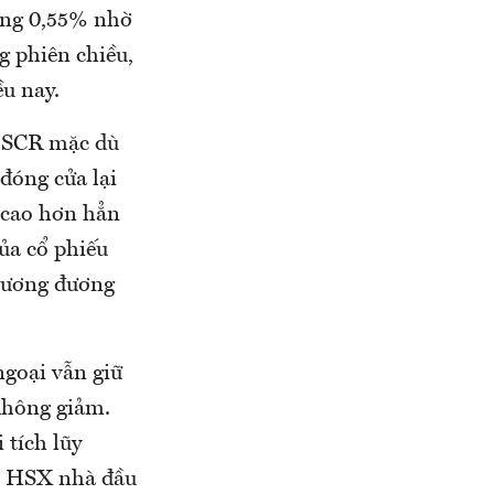
tăng 0,55% nhờ
g phiên chiều,
ều nay.
g SCR mặc dù
 đóng cửa lại
 cao hơn hẳn
ủa cổ phiếu
 tương đương
goại vẫn giữ
không giảm.
tích lũy
 HSX nhà đầu