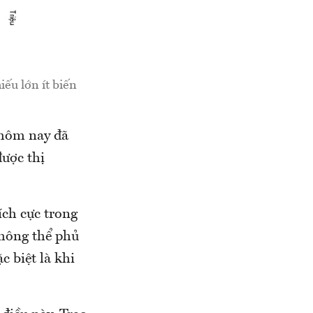
ếu lớn ít biến
 hôm nay đã
được thị
ch cực trong
không thể phủ
c biệt là khi