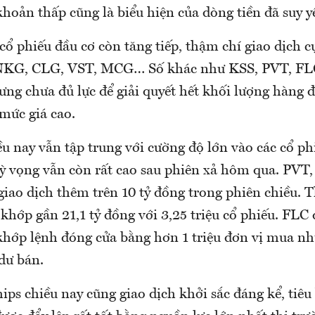
hoản thấp cũng là biểu hiện của dòng tiền đã suy y
cổ phiếu đầu cơ còn tăng tiếp, thậm chí giao dịch c
G, CLG, VST, MCG… Số khác như KSS, PVT, FLC
ng chưa đủ lực để giải quyết hết khối lượng hàng đ
 mức giá cao.
u nay vẫn tập trung với cường độ lớn vào các cổ ph
ỳ vọng vẫn còn rất cao sau phiên xả hôm qua. PVT
giao dịch thêm trên 10 tỷ đồng trong phiên chiều.
hớp gần 21,1 tỷ đồng với 3,25 triệu cổ phiếu. FLC
 khớp lệnh đóng cửa bằng hơn 1 triệu đơn vị mua n
 dư bán.
ips chiều nay cũng giao dịch khởi sắc đáng kể, tiêu