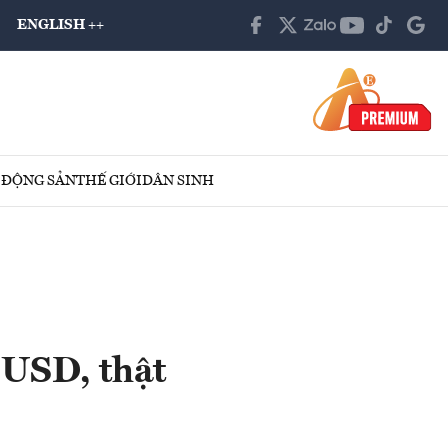
ENGLISH ++
 ĐỘNG SẢN
THẾ GIỚI
DÂN SINH
 USD, thật