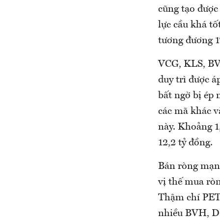
cũng tạo được
lực cầu khá t
tương đương 17
VCG, KLS, BV
duy trì được á
bất ngờ bị ép
các mã khác v
này. Khoảng 1
12,2 tỷ đồng.
Bán ròng mạn 
vị thế mua rò
Thậm chí PET 
nhiều BVH, 