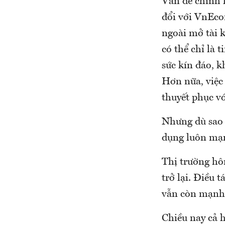
Vấn đề chính 
đổi với VnEco
ngoài mở tài k
có thể chỉ là 
sức kín đáo, k
Hơn nữa, việc 
thuyết phục vớ
Nhưng dù sao t
dụng luôn mạn
Thị trường hô
trở lại. Điều 
vẫn còn mạnh
Chiều nay cả h