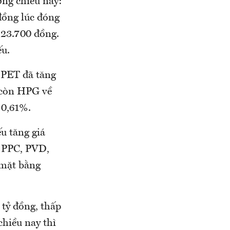
ờng chiều nay:
 đồng lúc đóng
n 23.700 đồng.
u.
 PET đã tăng
 còn HPG về
 0,61%.
u tăng giá
 PPC, PVD,
 mặt bằng
 tỷ đồng, thấp
chiều nay thì