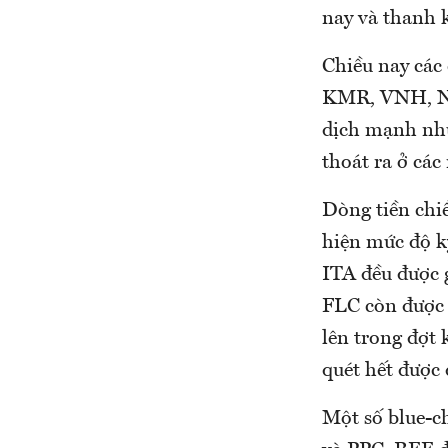
nay và thanh k
Chiều nay các 
KMR, VNH, NK
dịch mạnh như
thoát ra ở các
Dòng tiền chiề
hiện mức độ k
ITA đều được 
FLC còn được k
lên trong đợt
quét hết được
Một số blue-ch