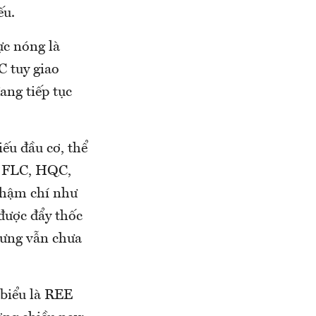
ếu.
ực nóng là
 tuy giao
ang tiếp tục
iếu đầu cơ, thể
, FLC, HQC,
 Thậm chí như
 được đẩy thốc
hưng vẫn chưa
 biểu là REE