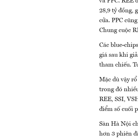
và PPC. REE đư
28,9 tỷ đồng, 
cửa. PPC cũng 
Chung cuộc RE
Các blue-chip
giá sau khi g
tham chiếu. T
Mặc dù vậy rổ 
trong đó nhi
REE, SSI, VSH
điểm số cuối p
Sàn Hà Nội ch
hơn 3 phiên đầ