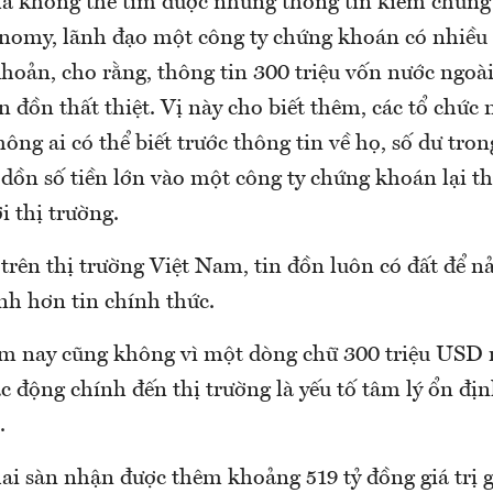
là không thể tìm được những thông tin kiểm chứng 
nomy, lãnh đạo một công ty chứng khoán có nhiều 
hoản, cho rằng, thông tin 300 triệu vốn nước ngoài
tin đồn thất thiệt. Vị này cho biết thêm, các tổ chức
hông ai có thể biết trước thông tin về họ, số dư tron
dồn số tiền lớn vào một công ty chứng khoán lại th
i thị trường.
rên thị trường Việt Nam, tin đồn luôn có đất để nả
h hơn tin chính thức.
m nay cũng không vì một dòng chữ 300 triệu USD 
tác động chính đến thị trường là yếu tố tâm lý ổn đị
.
ai sàn nhận được thêm khoảng 519 tỷ đồng giá trị g