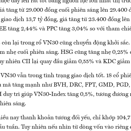
ợc đẩy lên rất tốt bằng nguồn lực lớn nhất thị trư
giá tăng từ 29.000 đồng cuối phiên sáng lên 29.400
giao dịch 13,7 tỷ đồng, giá tăng từ 23.400 đồng lê
E tăng 2,44% và PPC tăng 3,04% so với tham chiế
s còn lại trong rổ VN30 cũng chuyển động khởi sắc.
iảm nhẹ cuối phiên sáng. HSG cũng tăng nhẹ 0,25%
uy nhiên CII lại quay đầu giảm 0,55% và KDC giảm
VN30 vẫn trong tình trạng giao dịch tốt. 18 cổ phiế
ều mã tăng mạnh như BVH, DRC, FPT, GMD, PGD,
 duy trì giúp VN30-Index tăng 0,5%, tương đương
hiên sáng.
iều nay thanh khoản tương đối yếu, chỉ khớp 104,7
u tuần. Tuy nhiên nếu nhìn từ dòng vốn vào riêng 