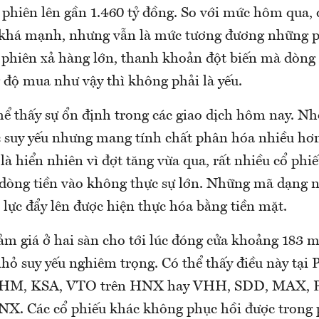
 phiên lên gần 1.460 tỷ đồng. So với mức hôm qua, 
 khá mạnh, nhưng vẫn là mức tương đương những p
 phiên xả hàng lớn, thanh khoản đột biến mà dòng 
 độ mua như vậy thì không phải là yếu.
hể thấy sự ổn định trong các giao dịch hôm nay. N
ục suy yếu nhưng mang tính chất phân hóa nhiều hơ
 là hiển nhiên vì đợt tăng vừa qua, rất nhiều cổ phi
 dòng tiền vào không thực sự lớn. Những mã dạng nà
lực đẩy lên được hiện thực hóa bằng tiền mặt.
ảm giá ở hai sàn cho tới lúc đóng cửa khoảng 183 m
hỏ suy yếu nghiêm trọng. Có thể thấy điều này tại
HM, KSA, VTO trên HNX hay VHH, SDD, MAX, P
X. Các cổ phiếu khác không phục hồi được trong