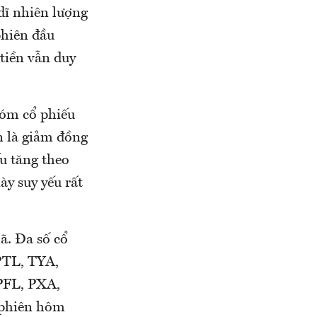
dĩ nhiên lượng
hiên đầu
tiền vẫn duy
hóm cổ phiếu
n là giảm đồng
ếu tăng theo
y suy yếu rất
ã. Đa số cổ
 PTL, TYA,
FL, PXA,
 phiên hôm