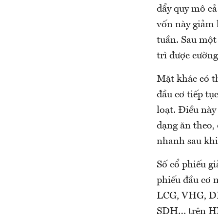
đẩy quy mô cả
vốn này giảm
tuần. Sau một
trì được cường
Mặt khác có t
đầu cơ tiếp t
loạt. Điều này
dạng ăn theo,
nhanh sau khi 
Số cổ phiếu gi
phiếu đầu cơ n
LCG, VHG, D
SDH… trên HN