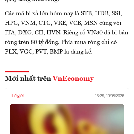
Các mã bị xả lớn hôm nay là STB, HDB, SSI,
HPG, VNM, CTG, VRE, VCB, MSN cùng với
ITA, DXG, CII, HVN. Riêng rổ VN30 đã bị bán
ròng trên 80 tỷ đồng. Phía mua ròng chỉ có
PLX, VGC, PVT, BMP là đáng kể.
Mới nhất trên
VnEconomy
Thế giới
16:29, 10/08/2026