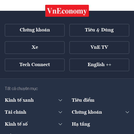
Chứng khoán
Tiêu & Dùng
Xe
VnE TV
Tech Connect
English ++
Tất cả chuyên mục
Kinh tế xanh
Tiêu điểm
Chuyển động xanh
Tài chính
Chứng khoán
Pháp lý
Ngân hàng
Doanh nghiệp niêm yết
Kinh tế số
Hạ tầng
Thương hiệu xanh
Thị trường vốn
Thị trường
Sản phẩm - Thị trường