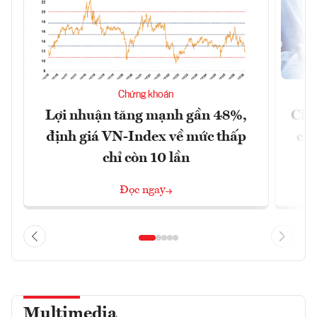
Chứng khoán
Lợi nhuận tăng mạnh gần 48%,
Chứ
định giá VN-Index về mức thấp
chá
chỉ còn 10 lần
Đọc ngay
Multimedia