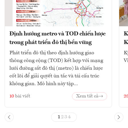
Định hướng metro và TOD chiến lược
K
trong phát triển đô thị bền vững
K
Phát triển đô thị theo định hướng giao
K
thông công cộng (TOD) kết hợp với mạng
V
lưới đường sắt đô thị (metro) là chiến lược
cốt lõi để giải quyết ùn tắc và tái cấu trúc
không gian. Mô hình này tập...
10
bài viết
Xem tất cả
2
1
2
3
4