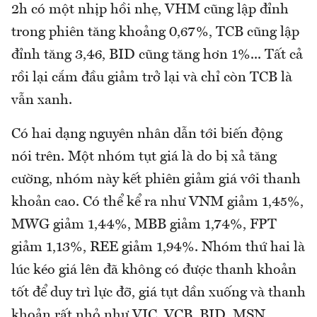
2h có một nhịp hồi nhẹ, VHM cũng lập đỉnh
trong phiên tăng khoảng 0,67%, TCB cũng lập
đỉnh tăng 3,46, BID cũng tăng hơn 1%... Tất cả
rồi lại cắm đầu giảm trở lại và chỉ còn TCB là
vẫn xanh.
Có hai dạng nguyên nhân dẫn tới biến động
nói trên. Một nhóm tụt giá là do bị xả tăng
cường, nhóm này kết phiên giảm giá với thanh
khoản cao. Có thể kể ra như VNM giảm 1,45%,
MWG giảm 1,44%, MBB giảm 1,74%, FPT
giảm 1,13%, REE giảm 1,94%. Nhóm thứ hai là
lúc kéo giá lên đã không có được thanh khoản
tốt để duy trì lực đỡ, giá tụt dần xuống và thanh
khoản rất nhỏ như VIC, VCB, BID, MSN,