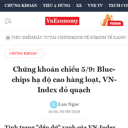
CHỨNG KHOÁN
TIÊU & DÙNG
XE
VNE TV
TECH CO
TIÊU ĐIỂM
ĐẦU TƯ
TÀI CHÍNH
KINH TẾ SỐ
KINH TẾ XANH
CHỨNG KHOÁN
Chứng khoán chiều 5/9: Blue-
chips hạ độ cao hàng loạt, VN-
Index đỏ quạch
Lan Ngọc
L
16:05, 05/09/2019
Tình trạng "dền dứ" xanh của VN-Index