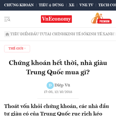
CHỨNG KHOÁN
TIÊU & DÙNG
XE
VNE TV
TECH CO
TIÊU ĐIỂM
ĐẦU TƯ
TÀI CHÍNH
KINH TẾ SỐ
KINH TẾ XANH
THẾ GIỚI
Chứng khoán hết thời, nhà giàu
Trung Quốc mua gì?
Diệp Vũ
D
17:08, 12/10/2015
Thoát vốn khỏi chứng khoán, các nhà đầu
tư giàu có của Trung Quốc rục rịch kéo