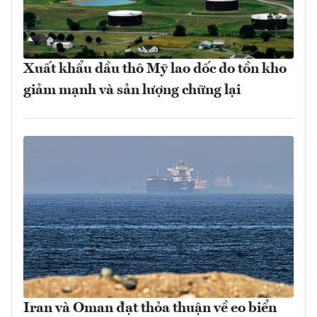
Xuất khẩu dầu thô Mỹ lao dốc do tồn kho
giảm mạnh và sản lượng chững lại
Iran và Oman đạt thỏa thuận về eo biển