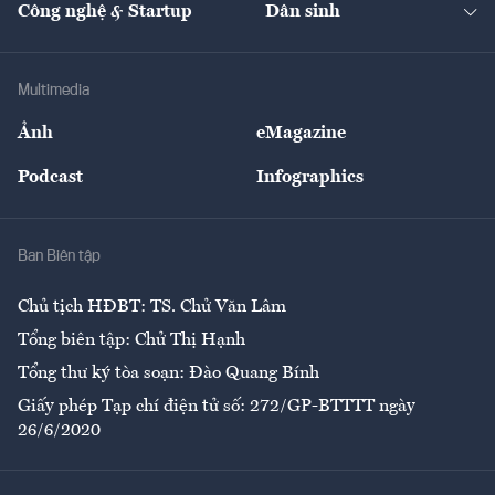
Công nghệ & Startup
Dân sinh
Tư vấn
Nông sản
Doanh nhân
Tư vấn Tiêu & Dùng
Infographics
Hạ tầng
Sức khỏe
Khung pháp lý
Doanh nghiệp
Địa phương
Thị trường
Bảo hiểm
Multimedia
Sự kiện
Nhân lực
Ảnh
eMagazine
Đẹp +
An sinh
Podcast
Infographics
Giải trí
Y tế
Nhà
Ban Biên tập
Ẩm thực
Chủ tịch HĐBT: TS. Chử Văn Lâm
Tổng biên tập: Chử Thị Hạnh
Tổng thư ký tòa soạn: Đào Quang Bính
Giấy phép Tạp chí điện tử số: 272/GP-BTTTT ngày
26/6/2020