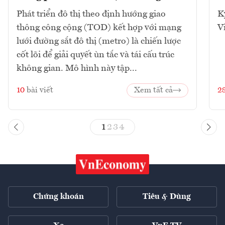
Phát triển đô thị theo định hướng giao
K
thông công cộng (TOD) kết hợp với mạng
V
lưới đường sắt đô thị (metro) là chiến lược
cốt lõi để giải quyết ùn tắc và tái cấu trúc
không gian. Mô hình này tập...
10
bài viết
Xem tất cả
2
1
2
3
4
Chứng khoán
Tiêu & Dùng