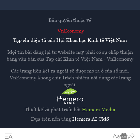
Bản quyền thuộc về
VnEconomy
Tạp chí điện tử của Hội Khoa học Kinh tế Việt Nam
Mọi tin bài đăng lại từ website này phải có sự chấp thuận
bằng văn bản của
Tạp chí Kinh tế Việt Nam - VnEconomy
Các trang liên kết ra ngoài sẽ được mở ra ở cửa sổ mới.
VnEconomy không chịu trách nhiệm nội dung các trang
ngoài.
Thiết kế và phát triển bởi
Hemera Media
Dựa trên nền tảng
Hemera AI CMS