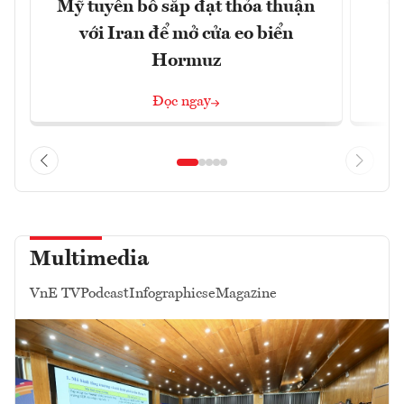
Mỹ tuyên bố sắp đạt thỏa thuận
“
với Iran để mở cửa eo biển
g
Hormuz
Đọc ngay
Multimedia
VnE TV
Podcast
Infographics
eMagazine