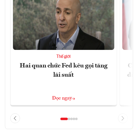
Thế giới
Hai quan chức Fed kêu gọi tăng
Chí
lãi suất
đã 
Đọc ngay