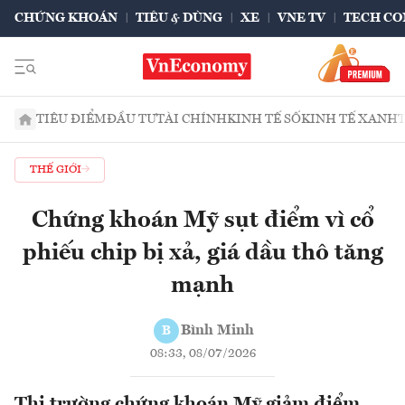
CHỨNG KHOÁN
TIÊU & DÙNG
XE
VNE TV
TECH CO
TIÊU ĐIỂM
ĐẦU TƯ
TÀI CHÍNH
KINH TẾ SỐ
KINH TẾ XANH
THẾ GIỚI
Chứng khoán Mỹ sụt điểm vì cổ
phiếu chip bị xả, giá dầu thô tăng
mạnh
Bình Minh
B
08:33, 08/07/2026
Thị trường chứng khoán Mỹ giảm điểm