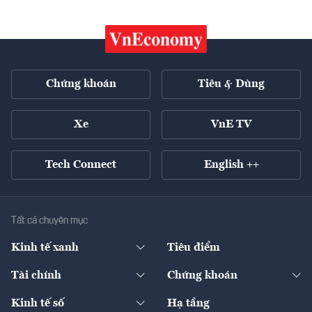
Chứng khoán
Tiêu & Dùng
Xe
VnE TV
Tech Connect
English ++
Tất cả chuyên mục
Kinh tế xanh
Tiêu điểm
Chuyển động xanh
Tài chính
Chứng khoán
Pháp lý
Ngân hàng
Doanh nghiệp niêm yết
Kinh tế số
Hạ tầng