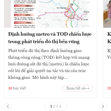
Định hướng metro và TOD chiến lược
K
trong phát triển đô thị bền vững
K
Phát triển đô thị theo định hướng giao
K
thông công cộng (TOD) kết hợp với mạng
V
lưới đường sắt đô thị (metro) là chiến lược
cốt lõi để giải quyết ùn tắc và tái cấu trúc
không gian. Mô hình này tập...
10
bài viết
Xem tất cả
2
1
2
3
4