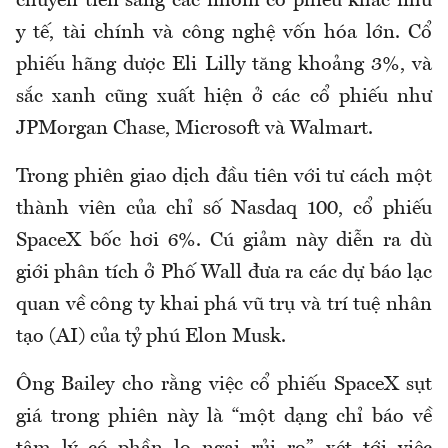
chuyển tiền sang các nhóm cổ phiếu khác như
y tế, tài chính và công nghệ vốn hóa lớn. Cổ
phiếu hãng dược Eli Lilly tăng khoảng 3%, và
sắc xanh cũng xuất hiện ở các cổ phiếu như
JPMorgan Chase, Microsoft và Walmart.
Trong phiên giao dịch đầu tiên với tư cách một
thành viên của chỉ số Nasdaq 100, cổ phiếu
SpaceX bốc hơi 6%. Cú giảm này diễn ra dù
giới phân tích ở Phố Wall đưa ra các dự báo lạc
quan về công ty khai phá vũ trụ và trí tuệ nhân
tạo (AI) của tỷ phú Elon Musk.
Ông Bailey cho rằng việc cổ phiếu SpaceX sụt
giá trong phiên này là “một dạng chỉ báo về