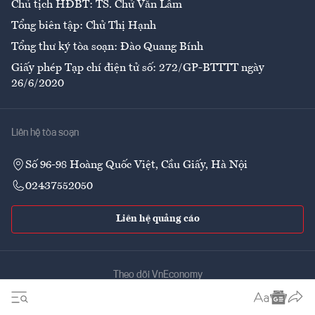
Chủ tịch HĐBT: TS. Chử Văn Lâm
Tổng biên tập: Chử Thị Hạnh
Tổng thư ký tòa soạn: Đào Quang Bính
Giấy phép Tạp chí điện tử số: 272/GP-BTTTT ngày
26/6/2020
Liên hệ tòa soạn
Số 96-98 Hoàng Quốc Việt, Cầu Giấy, Hà Nội
02437552050
Liên hệ quảng cáo
Theo dõi VnEconomy