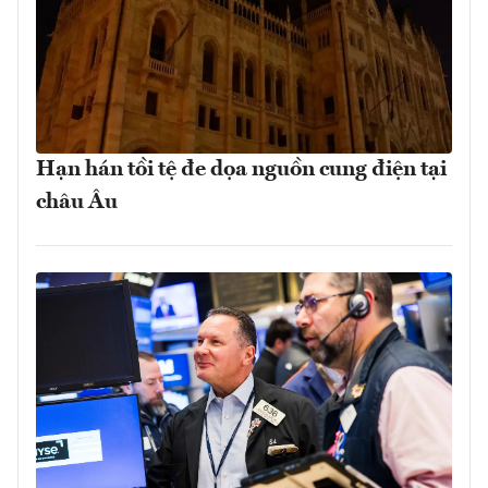
Hạn hán tồi tệ đe dọa nguồn cung điện tại
châu Âu