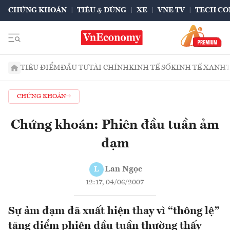
CHỨNG KHOÁN
TIÊU & DÙNG
XE
VNE TV
TECH CO
TIÊU ĐIỂM
ĐẦU TƯ
TÀI CHÍNH
KINH TẾ SỐ
KINH TẾ XANH
CHỨNG KHOÁN
Chứng khoán: Phiên đầu tuần ảm
đạm
Lan Ngọc
L
12:17, 04/06/2007
Sự ảm đạm đã xuất hiện thay vì “thông lệ”
tăng điểm phiên đầu tuần thường thấy