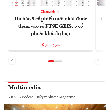
Chứng khoán
Dự báo 9 cổ phiếu mới nhất được
Có t
thêm vào rổ FTSE GEIS, 5 cổ
phiếu khác bị loại
Đọc ngay
Multimedia
VnE TV
Podcast
Infographics
eMagazine