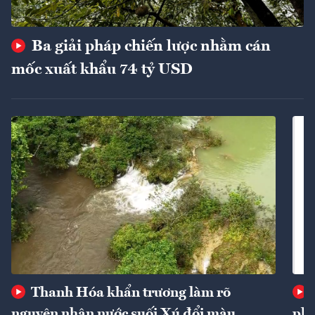
Ba giải pháp chiến lược nhằm cán
mốc xuất khẩu 74 tỷ USD
Thanh Hóa khẩn trương làm rõ
nguyên nhân nước suối Xú đổi màu
phí