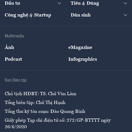
Đầu tư
Tiêu & Dùng
Quản trị số
Cafe BĐS
Thị trường
Kinh doanh
Kết nối
Tạp chí kinh tế Việt Nam
eMagazine
Nhà đầu tư
Du lịch
Công nghệ & Startup
Dân sinh
Tư vấn
Nông sản
Doanh nhân
Tư vấn Tiêu & Dùng
Infographics
Hạ tầng
Sức khỏe
Khung pháp lý
Doanh nghiệp
Địa phương
Thị trường
Bảo hiểm
Multimedia
Sự kiện
Nhân lực
Ảnh
eMagazine
Đẹp +
An sinh
Podcast
Infographics
Giải trí
Y tế
Nhà
Ban Biên tập
Ẩm thực
Chủ tịch HĐBT: TS. Chử Văn Lâm
Tổng biên tập: Chử Thị Hạnh
Tổng thư ký tòa soạn: Đào Quang Bính
Giấy phép Tạp chí điện tử số: 272/GP-BTTTT ngày
26/6/2020