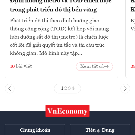
Định hướng metro và TOD chiến lược
K
trong phát triển đô thị bền vững
K
Phát triển đô thị theo định hướng giao
K
thông công cộng (TOD) kết hợp với mạng
V
lưới đường sắt đô thị (metro) là chiến lược
cốt lõi để giải quyết ùn tắc và tái cấu trúc
không gian. Mô hình này tập...
10
bài viết
Xem tất cả
2
1
2
3
4
Chứng khoán
Tiêu & Dùng