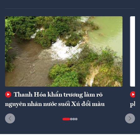
Thanh Hóa khẩn trương làm rõ
nguyên nhân nước suối Xú đổi màu
phí