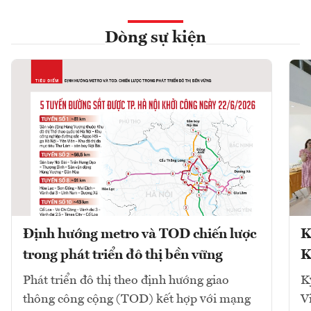
Dòng sự kiện
Định hướng metro và TOD chiến lược
K
trong phát triển đô thị bền vững
K
Phát triển đô thị theo định hướng giao
K
thông công cộng (TOD) kết hợp với mạng
V