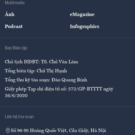
Bảo hiểm
Multimedia
Sự kiện
Nhân lực
Ảnh
eMagazine
Đẹp +
An sinh
Podcast
Infographics
Giải trí
Y tế
Nhà
Ban Biên tập
Ẩm thực
Chủ tịch HĐBT: TS. Chử Văn Lâm
Tổng biên tập: Chử Thị Hạnh
Tổng thư ký tòa soạn: Đào Quang Bính
Giấy phép Tạp chí điện tử số: 272/GP-BTTTT ngày
26/6/2020
Liên hệ tòa soạn
Số 96-98 Hoàng Quốc Việt, Cầu Giấy, Hà Nội