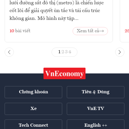
lưới đường sắt đô thị (metro) là chiến lược
cốt lõi để giải quyết ùn tắc và tái cấu trúc
không gian. Mô hình này tập...
10
bài viết
Xem tất cả
2
1
2
3
4
Chứng khoán
Tiêu & Dùng
Xe
VnE TV
Tech Connect
English ++