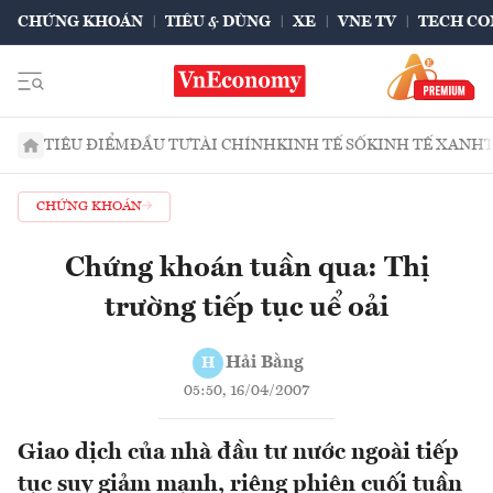
CHỨNG KHOÁN
TIÊU & DÙNG
XE
VNE TV
TECH CO
TIÊU ĐIỂM
ĐẦU TƯ
TÀI CHÍNH
KINH TẾ SỐ
KINH TẾ XANH
CHỨNG KHOÁN
Chứng khoán tuần qua: Thị
trường tiếp tục uể oải
Hải Bằng
H
05:50, 16/04/2007
Giao dịch của nhà đầu tư nước ngoài tiếp
tục suy giảm mạnh, riêng phiên cuối tuần