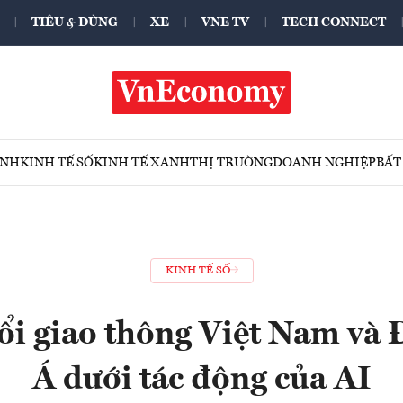
TIÊU & DÙNG
XE
VNE TV
TECH CONNECT
ÍNH
KINH TẾ SỐ
KINH TẾ XANH
THỊ TRƯỜNG
DOANH NGHIỆP
BẤT
KINH TẾ SỐ
ổi giao thông Việt Nam và
Á dưới tác động của AI