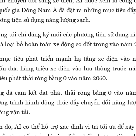
ình chuyển đổi sang xe điện, AI được xem là công 
quốc gia Đông Nam Á đã đặt ra những mục tiêu đầ
ương tiện sử dụng năng lượng sạch.
ng tới chỉ đăng ký mới các phương tiện sử dụng n
à loại bỏ hoàn toàn xe động cơ đốt trong vào năm 
 mục tiêu phát triển mạnh hạ tầng xe điện vào 
ốn đưa hàng triệu xe điện vào lưu thông trước 
iêu phát thải ròng bằng 0 vào năm 2060.
g đã cam kết đạt phát thải ròng bằng 0 vào nă
ng trình hành động thúc đẩy chuyển đổi năng lư
ng vận tải.
 đó, AI có thể hỗ trợ xác định vị trí tối ưu để xâ