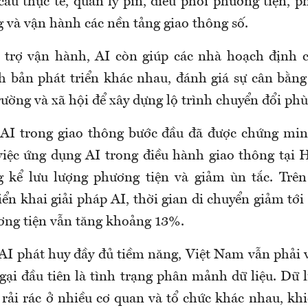
cầu thực tế, quản lý pin, điều phối phương tiện, p
g và vận hành các nền tảng giao thông số.
 trợ vận hành, AI còn giúp các nhà hoạch định 
h bản phát triển khác nhau, đánh giá sự cân bằng
rường và xã hội để xây dựng lộ trình chuyển đổi phù
 AI trong giao thông bước đầu đã được chứng min
việc ứng dụng AI trong điều hành giao thông tại 
g kể lưu lượng phương tiện và giảm ùn tắc. Trê
ển khai giải pháp AI, thời gian di chuyển giảm tớ
ơng tiện vẫn tăng khoảng 13%.
 AI phát huy đầy đủ tiềm năng, Việt Nam vẫn phải 
gại đầu tiên là tình trạng phân mảnh dữ liệu. Dữ 
rải rác ở nhiều cơ quan và tổ chức khác nhau, khiế