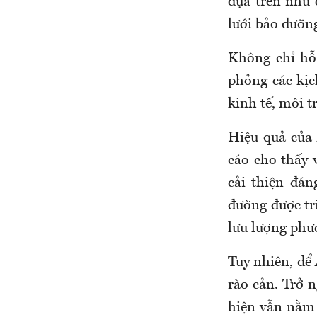
dựa trên nhu 
lưới bảo dưỡn
Không chỉ hỗ
phỏng các kịc
kinh tế, môi t
Hiệu quả của
cáo cho thấy 
cải thiện đán
đường được tri
lưu lượng phư
Tuy nhiên, để
rào cản. Trở n
hiện vẫn nằm 