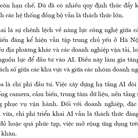
 còn hạn chế. Dù đã có nhiều quy định thúc đẩy kế
h các hệ thống đồng bộ vẫn là thách thức lớn.
ai là sự chênh lệch về năng lực công nghệ giữa c
iến đáng kể hiện vẫn tập trung chủ yếu ở Hà N
ều địa phương khác và các doanh nghiệp vận tải, lo
guồn lực để đầu tư vào AI. Điều này làm gia tăn
ách số giữa các khu vực và giữa các nhóm doanh ng
a là chi phí đầu tư. Việc xây dựng hạ tầng AI đòi
ng camera, cảm biến, trung tâm dữ liệu, nền tảng 
g phục vụ vận hành. Đối với doanh nghiệp, đặc 
 vừa, chi phí triển khai AI vẫn là thách thức đán
đỏ hoặc quá phức tạp, việc mở rộng ứng dụng trê
 khăn.