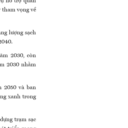
cụ hỗ trợ quan
y tham vọng về
ăng lượng sạch
2040.
năm 2030, còn
năm 2030 nhằm
m 2050 và ban
ợng xanh trong
y dựng trạm sạc