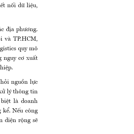
t nối dữ liệu,
ác địa phương.
ội và TP.HCM,
gistics quy mô
g nguy cơ xuất
hiệp.
 hỏi nguồn lực
xử lý thông tin
biệt là doanh
g kể. Nếu công
n diện rộng sẽ