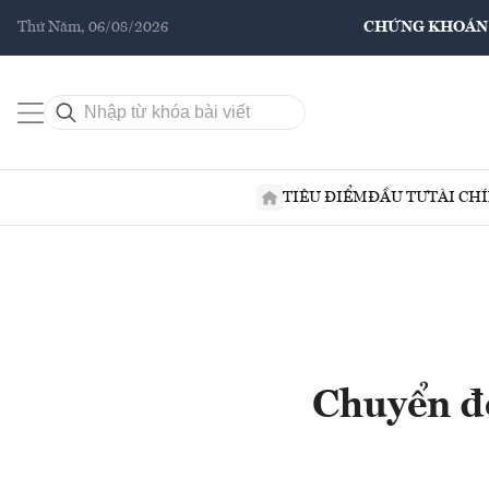
Thứ Năm, 06/08/2026
CHỨNG KHOÁN
TIÊU ĐIỂM
ĐẦU TƯ
TÀI CH
Chuyển đ