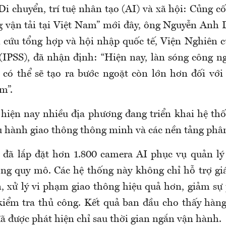
Di chuyển, trí tuệ nhân tạo (AI) và xã hội: Củng cố
g vận tải tại Việt Nam” mới đây, ông Nguyễn Anh
cứu tổng hợp và hội nhập quốc tế, Viện Nghiên 
 (IPSS), đã nhận định: “Hiện nay, làn sóng công ng
 có thể sẽ tạo ra bước ngoặt còn lớn hơn đối với
m”.
hiện nay nhiều địa phương đang triển khai hệ th
u hành giao thông thông minh và các nền tảng phân 
đã lắp đặt hơn 1.800 camera AI phục vụ quản lý
ộng quy mô. Các hệ thống này không chỉ hỗ trợ g
n, xử lý vi phạm giao thông hiệu quả hơn, giảm sự
iểm tra thủ công. Kết quả ban đầu cho thấy hàn
ã được phát hiện chỉ sau thời gian ngắn vận hành.