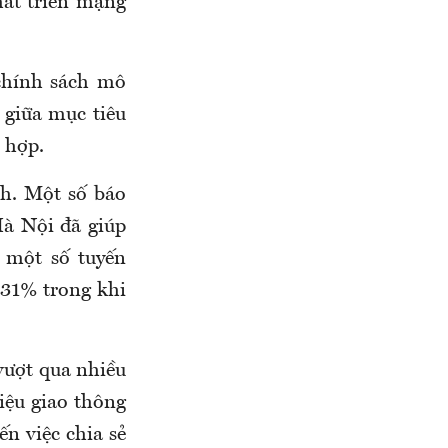
hát triển mạng
chính sách mô
 giữa mục tiêu
 hợp.
h. Một số báo
Hà Nội đã giúp
n một số tuyến
i 31% trong khi
vượt qua nhiều
liệu giao thông
n việc chia sẻ