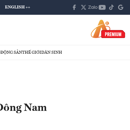
ENGLISH ++
 ĐỘNG SẢN
THẾ GIỚI
DÂN SINH
 Đông Nam