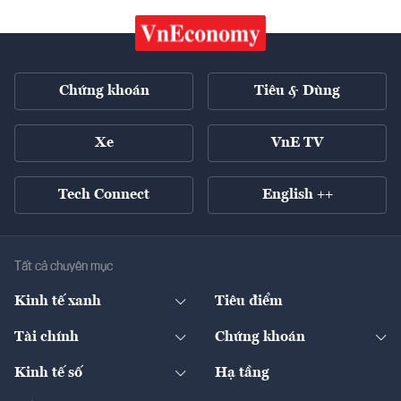
Chứng khoán
Tiêu & Dùng
Xe
VnE TV
Tech Connect
English ++
Tất cả chuyên mục
Kinh tế xanh
Tiêu điểm
Chuyển động xanh
Tài chính
Chứng khoán
Pháp lý
Ngân hàng
Doanh nghiệp niêm yết
Kinh tế số
Hạ tầng
Thương hiệu xanh
Thị trường vốn
Thị trường
Sản phẩm - Thị trường