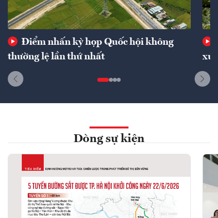
Điểm nhấn kỳ họp Quốc hội không
thường lệ lần thứ nhất
xuấ
Dòng sự kiện