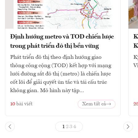
Định hướng metro và TOD chiến lược
K
trong phát triển đô thị bền vững
K
Phát triển đô thị theo định hướng giao
K
thông công cộng (TOD) kết hợp với mạng
V
lưới đường sắt đô thị (metro) là chiến lược
cốt lõi để giải quyết ùn tắc và tái cấu trúc
không gian. Mô hình này tập...
10
bài viết
Xem tất cả
2
1
2
3
4