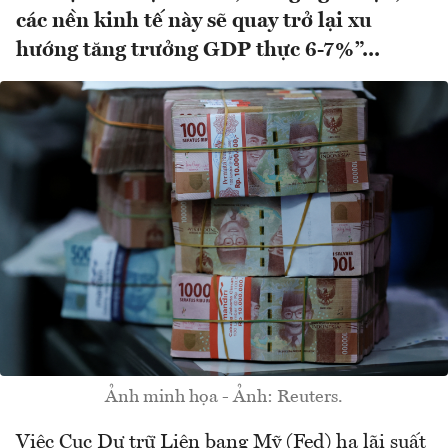
các nền kinh tế này sẽ quay trở lại xu
hướng tăng trưởng GDP thực 6-7%”...
Ảnh minh họa - Ảnh: Reuters.
Việc Cục Dự trữ Liên bang Mỹ (Fed) hạ lãi suất