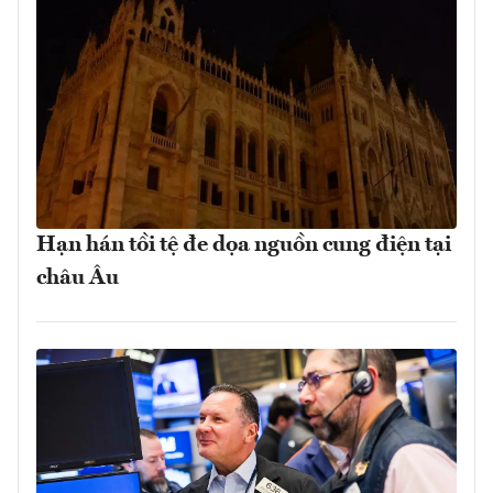
Hạn hán tồi tệ đe dọa nguồn cung điện tại
châu Âu