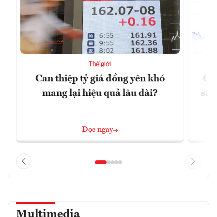
Thế giới
Can thiệp tỷ giá đồng yên khó
Gi
mang lại hiệu quả lâu dài?
sau
Đọc ngay
Multimedia