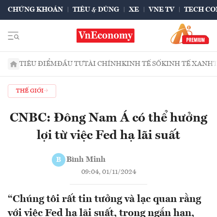
CHỨNG KHOÁN
TIÊU & DÙNG
XE
VNE TV
TECH CO
TIÊU ĐIỂM
ĐẦU TƯ
TÀI CHÍNH
KINH TẾ SỐ
KINH TẾ XANH
THẾ GIỚI
CNBC: Đông Nam Á có thể hưởng
lợi từ việc Fed hạ lãi suất
Bình Minh
B
09:04, 01/11/2024
“Chúng tôi rất tin tưởng và lạc quan rằng
với việc Fed hạ lãi suất, trong ngắn hạn,