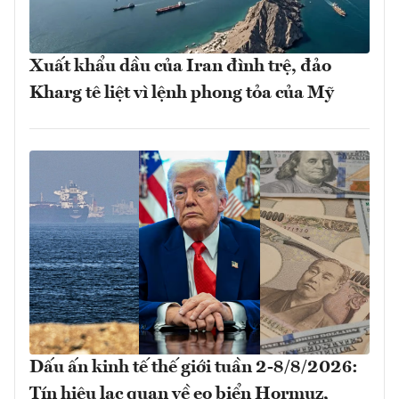
Xuất khẩu dầu của Iran đình trệ, đảo
Kharg tê liệt vì lệnh phong tỏa của Mỹ
Dấu ấn kinh tế thế giới tuần 2-8/8/2026:
Tín hiệu lạc quan về eo biển Hormuz,