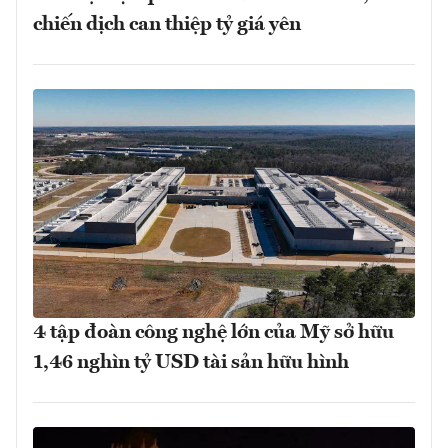
chiến dịch can thiệp tỷ giá yên
4 tập đoàn công nghệ lớn của Mỹ sở hữu
1,46 nghìn tỷ USD tài sản hữu hình