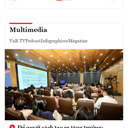
Multimedia
VnE TV
Podcast
Infographics
eMagazine
Để quyết sách tạo ra tăng trưởng: