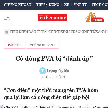
CHỨNG KHOÁN
TIÊU & DÙNG
XE
VNE TV
TECH CO
TIÊU ĐIỂM
ĐẦU TƯ
TÀI CHÍNH
KINH TẾ SỐ
KINH TẾ XANH
ĐẦU TƯ
CHỨNG KHOÁN
Cổ đông PVA bị “đánh úp”
Trọng Nghĩa
T
11:11, 19/08/2011
“Cơn điên” một thời mang tên PVA hôm
qua lại làm cổ đông điên tiết gấp bội