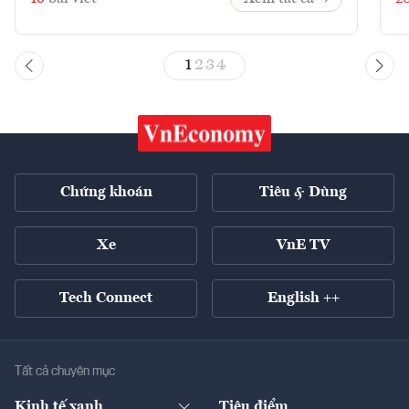
1
2
3
4
Chứng khoán
Tiêu & Dùng
Xe
VnE TV
Tech Connect
English ++
Tất cả chuyên mục
Kinh tế xanh
Tiêu điểm