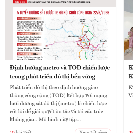
Định hướng metro và TOD chiến lược
K
trong phát triển đô thị bền vững
K
Phát triển đô thị theo định hướng giao
K
thông công cộng (TOD) kết hợp với mạng
V
lưới đường sắt đô thị (metro) là chiến lược
cốt lõi để giải quyết ùn tắc và tái cấu trúc
không gian. Mô hình này tập...
10
bài viết
Xem tất cả
2