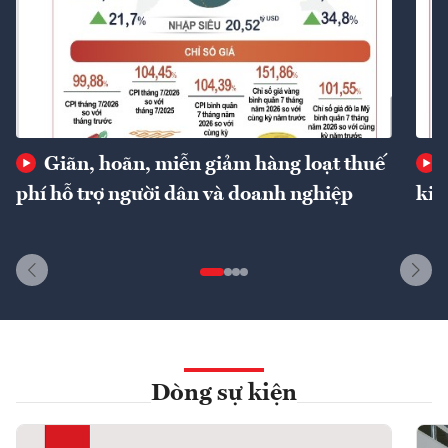
Giãn, hoãn, miễn giảm hàng loạt thuế
phí hỗ trợ người dân và doanh nghiệp
kin
Dòng sự kiện