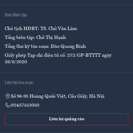
Nhà
Ban Biên tập
Ẩm thực
Chủ tịch HĐBT: TS. Chử Văn Lâm
Tổng biên tập: Chử Thị Hạnh
Tổng thư ký tòa soạn: Đào Quang Bính
Giấy phép Tạp chí điện tử số: 272/GP-BTTTT ngày
26/6/2020
Liên hệ tòa soạn
Số 96-98 Hoàng Quốc Việt, Cầu Giấy, Hà Nội
02437552050
Liên hệ quảng cáo