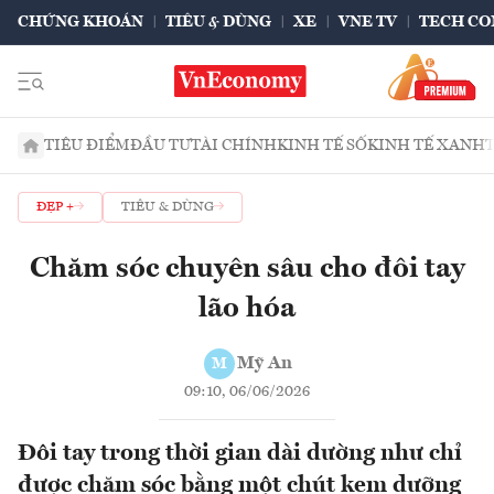
CHỨNG KHOÁN
TIÊU & DÙNG
XE
VNE TV
TECH CO
TIÊU ĐIỂM
ĐẦU TƯ
TÀI CHÍNH
KINH TẾ SỐ
KINH TẾ XANH
ĐẸP +
TIÊU & DÙNG
Chăm sóc chuyên sâu cho đôi tay
lão hóa
Mỹ An
M
09:10, 06/06/2026
Đôi tay trong thời gian dài dường như chỉ
được chăm sóc bằng một chút kem dưỡng