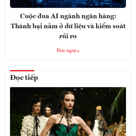
Cuộc đua AI ngành ngân hàng:
Thành bại nằm ở dữ liệu và kiểm soát
rủi ro
Đọc ngay
Đọc tiếp