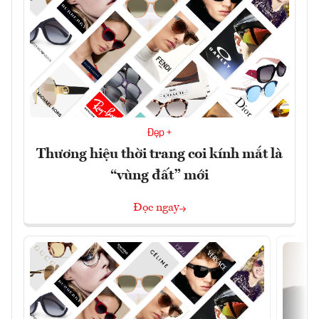
Đẹp +
Thương hiệu thời trang coi kính mắt là
“vùng đất” mới
Đọc ngay