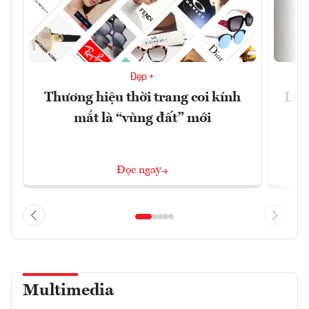
Đẹp +
Thương hiệu thời trang coi kính
Liệ
mắt là “vùng đất” mới
cã
Đọc ngay
Multimedia