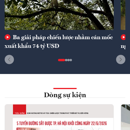
Ba giải pháp chiến lược nhằm cán mốc
xuất khẩu 74 tỷ USD
ngu
Dòng sự kiện