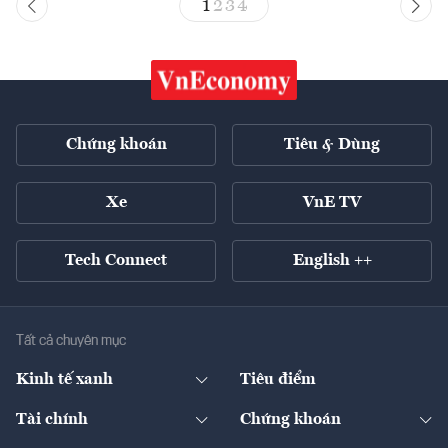
1
2
3
4
Chứng khoán
Tiêu & Dùng
Xe
VnE TV
Tech Connect
English ++
Tất cả chuyên mục
Kinh tế xanh
Tiêu điểm
Chuyển động xanh
Tài chính
Chứng khoán
Pháp lý