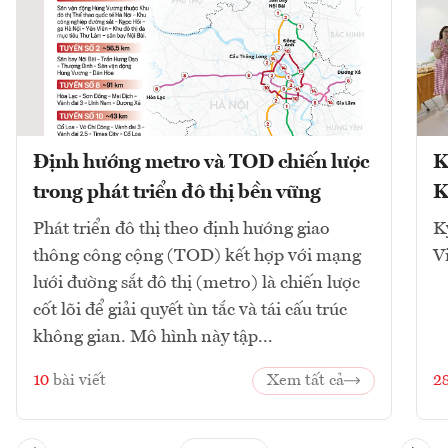
Định hướng metro và TOD chiến lược
K
trong phát triển đô thị bền vững
K
Phát triển đô thị theo định hướng giao
K
thông công cộng (TOD) kết hợp với mạng
V
lưới đường sắt đô thị (metro) là chiến lược
cốt lõi để giải quyết ùn tắc và tái cấu trúc
không gian. Mô hình này tập...
10
bài viết
Xem tất cả
2