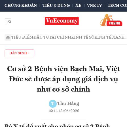
CHỨNG KHOÁN
TIÊU & DÙNG
XE
VNE TV
TECH CO
TIÊU ĐIỂM
ĐẦU TƯ
TÀI CHÍNH
KINH TẾ SỐ
KINH TẾ XANH
DÂN SINH
Cơ sở 2 Bệnh viện Bạch Mai, Việt
Đức sẽ được áp dụng giá dịch vụ
như cơ sở chính
Thu Hằng
T
16:11, 13/05/2026
Bộ Y tế đề xuất cho phép cơ sở 2 Bệnh