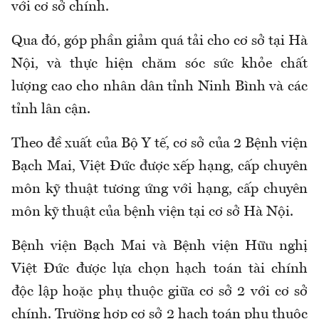
với cơ sở chính.
Qua đó, g
óp phần giảm quá tải
cho cơ sở tại Hà
Nội, và
thực hiện chăm sóc sức khỏe chất
lượng cao cho nhân dân tỉnh Ninh Bình và các
tỉnh lân cận.
Theo đề xuất của Bộ Y tế, c
ơ sở
của 2 B
ệnh viện
Bạch Mai
,
Việt Đức được xếp hạng, cấp chuyên
môn kỹ thuật tương ứng với hạng, cấp chuyên
môn kỹ thuật của
bệnh viện tại cơ sở Hà Nội
.
Bệnh viện Bạch Mai và Bệnh viện Hữu nghị
Việt Đức được lựa chọn hạch toán tài chính
độc lập hoặc phụ thuộc giữa
cơ sở 2
với
cơ sở
chính
. Trường hợp
c
ơ sở 2 hạch toán phụ thuộc