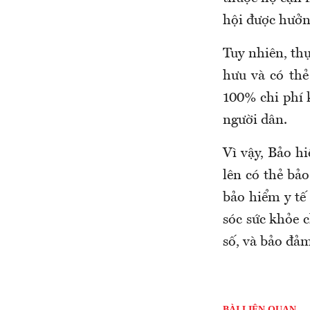
hội được hưởn
Tuy nhiên
,
thự
hưu và có thẻ
100% chi phí 
người dân.
Vì vậy,
Bảo hi
lên có thẻ bả
bảo hiểm y tế
sóc sức khỏe c
số, và bảo đả
BÀI LIÊN QUAN