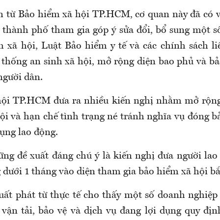
n từ
Bảo hiểm xã hội TP.HCM
, cơ quan này
đã có 
 thành phố
tham gia góp ý sửa đổi, bổ sung một s
 xã hội, Luật Bảo hiểm y tế và các chính sách 
 thống an sinh xã hội, mở rộng diện bao phủ và b
người dân.
hội TP.HCM đưa ra nhiều kiến nghị nhằm mở rộng
ội và hạn chế tình trạng né tránh nghĩa vụ đóng b
dụng lao động.
ng đề xuất đáng chú ý là kiến nghị đưa người lao
 dưới 1 tháng vào diện tham gia bảo hiểm xã hội bắ
uất phát từ thực tế cho thấy một số doanh nghiệp 
 vận tải, bảo vệ và dịch vụ đang lợi dụng quy đị