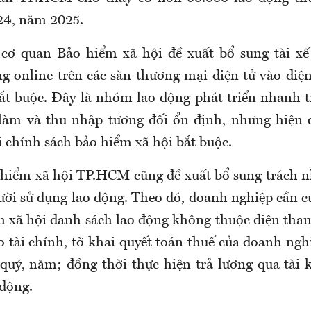
24, năm 2025.
 cơ quan Bảo hiểm xã hội đề xuất
bổ sung tài x
g online trên các sàn thương mại điện tử vào diệ
ắt buộc. Đây là nhóm lao động phát triển nhanh 
c làm và thu nhập tương đối ổn định, nhưng hiện
i chính sách bảo hiểm xã hội bắt buộc.
 hiểm xã hội TP.HCM
cũng
đề xuất bổ sung trách 
ười sử dụng lao động.
Theo đó, d
oanh nghiệp cần c
 xã hội danh sách lao động không thuộc diện tha
o tài chính, tờ khai quyết toán thuế của doanh ng
 quý, năm; đồng thời thực hiện trả lương qua tài
 động.