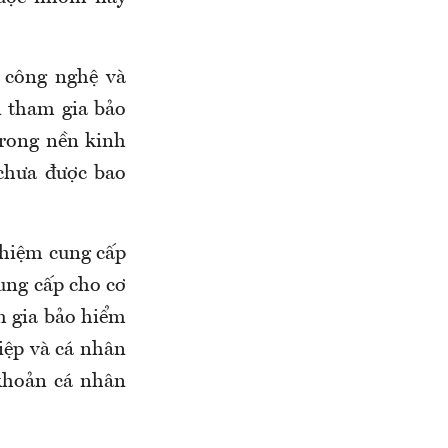
ế công nghệ và
n tham gia bảo
trong nền kinh
 chưa được bao
nhiệm cung cấp
ung cấp cho cơ
m gia bảo hiểm
hiệp và cá nhân
 khoản cá nhân