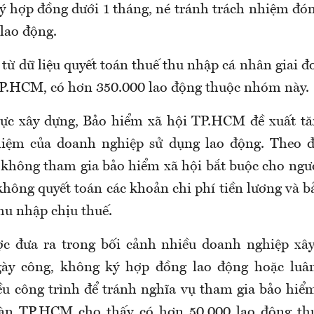
ý hợp đồng dưới 1 tháng, né tránh trách nhiệm đó
lao động.
 từ dữ liệu quyết toán thuế thu nhập cá nhân giai 
TP.HCM, có hơn 350.000 lao động thuộc nhóm này.
vực xây dựng, Bảo hiểm xã hội TP.HCM đề xuất t
hiệm của doanh nghiệp sử dụng lao động. Theo 
không tham gia bảo hiểm xã hội bắt buộc cho ngườ
không quyết toán các khoản chi phí tiền lương và
b
hu nhập chịu thuế.
ợc đưa ra trong bối cảnh nhiều doanh nghiệp xây
gày công, không ký hợp đồng lao động hoặc luâ
u công trình để tránh nghĩa vụ tham gia bảo hiể
 bàn TP.HCM cho thấy có hơn 50.000 lao động t