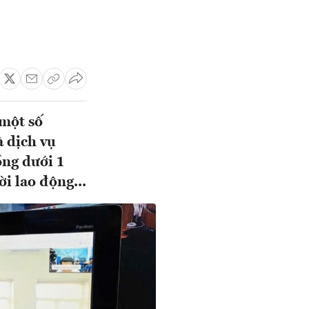
 một số
à dịch vụ
ồng dưới 1
i lao động...