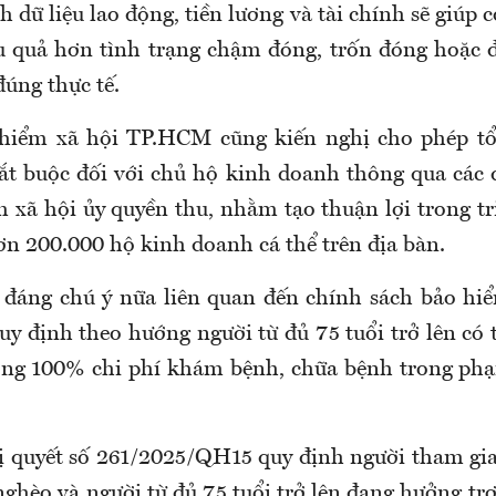
 dữ liệu lao động, tiền lương và tài chính sẽ giúp 
u quả hơn tình trạng chậm đóng, trốn đóng hoặc
úng thực tế.
hiểm xã hội
TP.HCM
cũng kiến nghị cho phép t
ắt buộc đối với chủ hộ kinh doanh thông qua các 
 xã hội ủy quyền thu, nhằm tạo thuận lợi trong tr
hơn 200.000 hộ kinh doanh cá thể trên địa bàn
.
đáng chú ý nữa liên quan đến chính sách bảo hiểm
uy định theo hướng người từ đủ 75 tuổi trở lên có
ởng 100% chi phí khám bệnh, chữa bệnh trong phạ
 quyết số 261/2025/QH15 quy định người tham gia
ghèo và người từ đủ 75 tuổi trở lên đang hưởng trợ