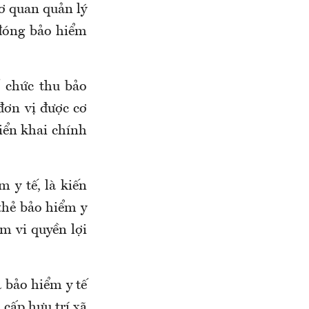
cơ quan quản lý
 đóng bảo hiểm
ổ chức thu bảo
đơn vị được cơ
iển khai chính
 y tế, là kiến
 thẻ bảo hiểm y
m vi quyền lợi
 bảo hiểm y tế
 cấp hưu trí xã