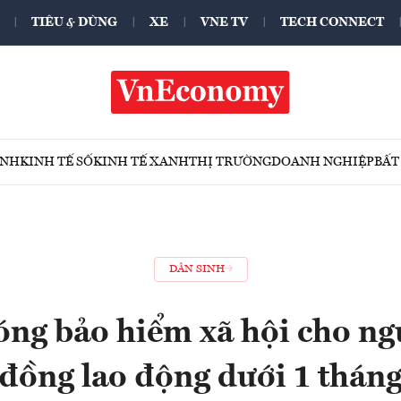
TIÊU & DÙNG
XE
VNE TV
TECH CONNECT
ÍNH
KINH TẾ SỐ
KINH TẾ XANH
THỊ TRƯỜNG
DOANH NGHIỆP
BẤT
DÂN SINH
óng bảo hiểm xã hội cho ng
đồng lao động dưới 1 thán