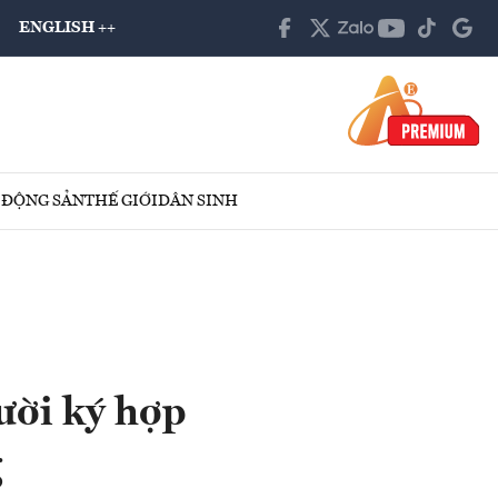
ENGLISH ++
 ĐỘNG SẢN
THẾ GIỚI
DÂN SINH
ười ký hợp
g