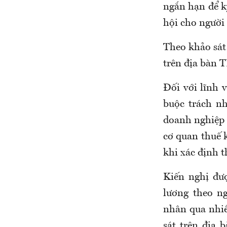
ngắn hạn để k
hội cho người 
Theo khảo sát
trên địa bàn 
Đối với lĩnh 
buộc trách n
doanh nghiệp 
cơ quan thuế 
khi xác định t
Kiến nghị đư
lương theo n
nhân qua nhiề
sát trên địa