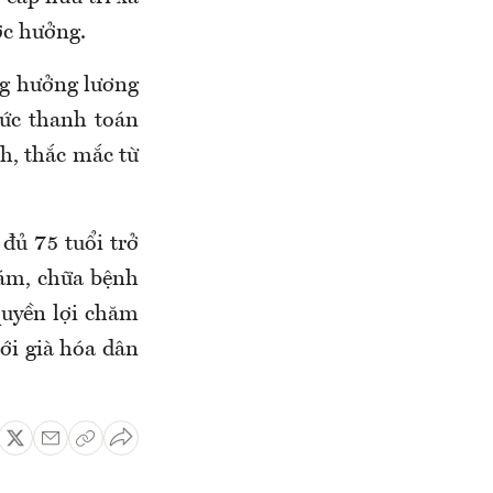
ợc hưởng.
ng hưởng lương
mức thanh toán
h, thắc mắc từ
đủ 75 tuổi trở
hám, chữa bệnh
quyền lợi chăm
với già hóa dân