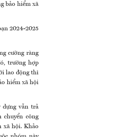
ng bảo hiểm xã
đoạn 2024-2025
ăng cường ràng
đó
,
trường hợp
i lao động thì
ảo hiểm xã hội
 dựng vẫn trả
n chuyển công
m xã hội. Khảo
huộc nhóm này