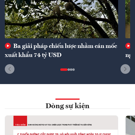
Ba giải pháp chiến lược nhằm cán mốc
xuất khẩu 74 tỷ USD
ngu
Dòng sự kiện