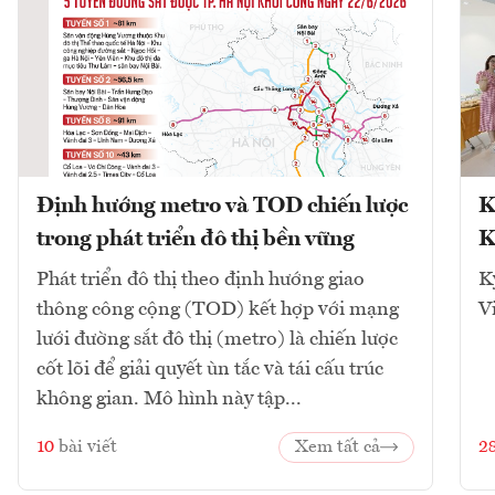
Định hướng metro và TOD chiến lược
K
trong phát triển đô thị bền vững
K
Phát triển đô thị theo định hướng giao
K
thông công cộng (TOD) kết hợp với mạng
V
lưới đường sắt đô thị (metro) là chiến lược
cốt lõi để giải quyết ùn tắc và tái cấu trúc
không gian. Mô hình này tập...
10
bài viết
Xem tất cả
2