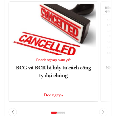
Doanh nghiệp niêm yết
BCG và BCR bị hủy tư cách công
SSI 
ty đại chúng
2/
Đọc ngay