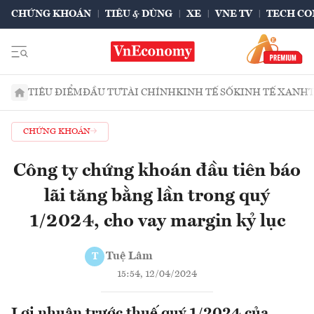
CHỨNG KHOÁN
TIÊU & DÙNG
XE
VNE TV
TECH CO
TIÊU ĐIỂM
ĐẦU TƯ
TÀI CHÍNH
KINH TẾ SỐ
KINH TẾ XANH
CHỨNG KHOÁN
Công ty chứng khoán đầu tiên báo
lãi tăng bằng lần trong quý
1/2024, cho vay margin kỷ lục
Tuệ Lâm
T
15:54, 12/04/2024
Lợi nhuận trước thuế quý 1/2024 của