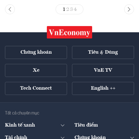
1
2
3
4
Chứng khoán
Tiêu & Dùng
Xe
VnE TV
Tech Connect
English ++
Tất cả chuyên mục
Kinh tế xanh
Tiêu điểm
Chuyển động xanh
Tài chính
Chứng khoán