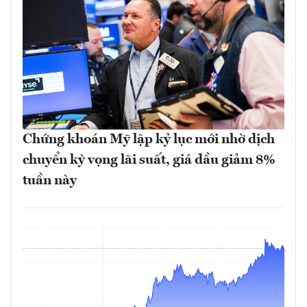
Chứng khoán Mỹ lập kỷ lục mới nhờ dịch
chuyển kỳ vọng lãi suất, giá dầu giảm 8%
tuần này