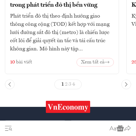
trong phát triển đô thị bền vững
K
Phát triển đô thị theo định hướng giao
K
thông công cộng (TOD) kết hợp với mạng
V
lưới đường sắt đô thị (metro) là chiến lược
cốt lõi để giải quyết ùn tắc và tái cấu trúc
không gian. Mô hình này tập...
10
bài viết
Xem tất cả
2
1
2
3
4
Chứng khoán
Tiêu & Dùng