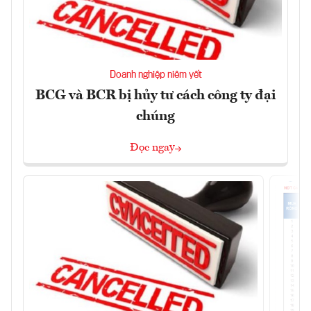
Doanh nghiệp niêm yết
BCG và BCR bị hủy tư cách công ty đại
chúng
Đọc ngay