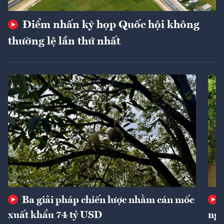
Điểm nhấn kỳ họp Quốc hội không
thường lệ lần thứ nhất
Ba giải pháp chiến lược nhằm cán mốc
xuất khẩu 74 tỷ USD
ngu