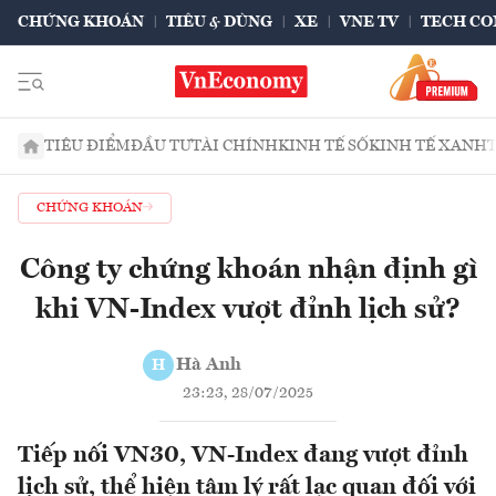
CHỨNG KHOÁN
TIÊU & DÙNG
XE
VNE TV
TECH CO
TIÊU ĐIỂM
ĐẦU TƯ
TÀI CHÍNH
KINH TẾ SỐ
KINH TẾ XANH
CHỨNG KHOÁN
Công ty chứng khoán nhận định gì
khi VN-Index vượt đỉnh lịch sử?
Hà Anh
H
23:23, 28/07/2025
Tiếp nối VN30, VN-Index đang vượt đỉnh
lịch sử, thể hiện tâm lý rất lạc quan đối với