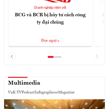
Doanh nghiệp niêm yết
BCG và BCR bị hủy tư cách công
Kh
ty đại chúng
ba
Đọc ngay
Multimedia
VnE TV
Podcast
Infographics
eMagazine