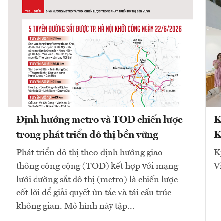
Định hướng metro và TOD chiến lược
K
trong phát triển đô thị bền vững
K
Phát triển đô thị theo định hướng giao
K
thông công cộng (TOD) kết hợp với mạng
V
lưới đường sắt đô thị (metro) là chiến lược
cốt lõi để giải quyết ùn tắc và tái cấu trúc
không gian. Mô hình này tập...