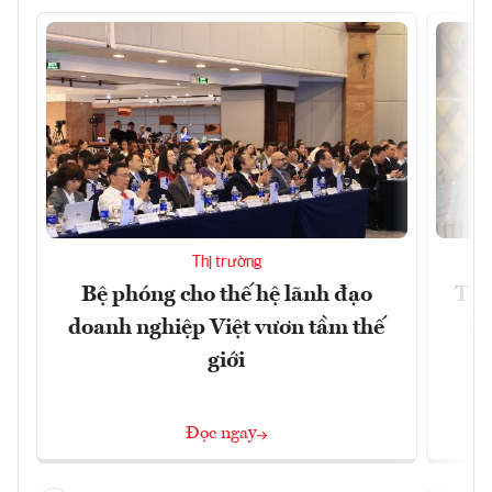
Thị trường
Bệ phóng cho thế hệ lãnh đạo
Thổ
doanh nghiệp Việt vươn tầm thế
hó
giới
Đọc ngay