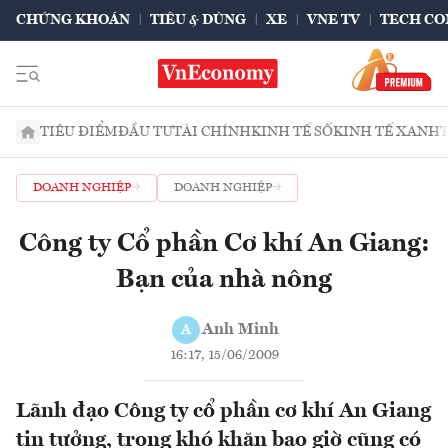
CHỨNG KHOÁN
TIÊU & DÙNG
XE
VNE TV
TECH CO
TIÊU ĐIỂM
ĐẦU TƯ
TÀI CHÍNH
KINH TẾ SỐ
KINH TẾ XANH
DOANH NGHIỆP
DOANH NGHIỆP
Công ty Cổ phần Cơ khí An Giang:
Bạn của nhà nông
Anh Minh
A
16:17, 15/06/2009
Lãnh đạo Công ty cổ phần cơ khí An Giang
tin tưởng, trong khó khăn bao giờ cũng có