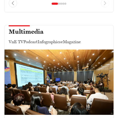
Multimedia
VnE TV
Podcast
Infographics
eMagazine