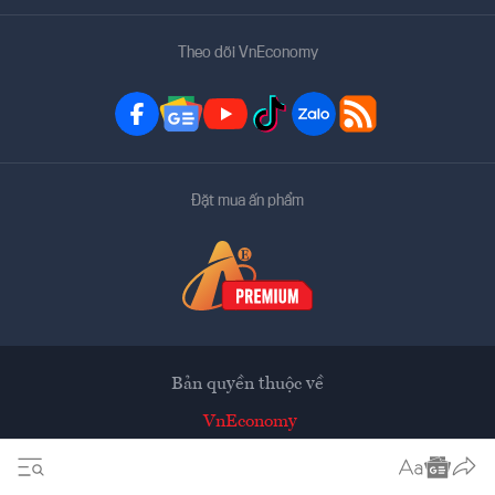
Theo dõi VnEconomy
Đặt mua ấn phẩm
Bản quyền thuộc về
VnEconomy
Tạp chí điện tử của Hội Khoa học Kinh tế Việt Nam