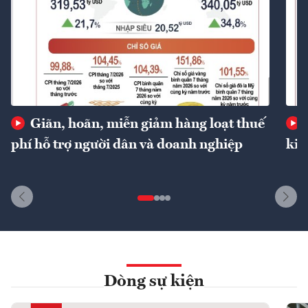
Giãn, hoãn, miễn giảm hàng loạt thuế
phí hỗ trợ người dân và doanh nghiệp
kin
Dòng sự kiện