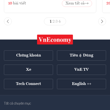
10
bài viết
Xem tất cả
2
1
2
3
4
Chứng khoán
Tiêu & Dùng
Xe
VnE TV
Tech Connect
English ++
Tất cả chuyên mục