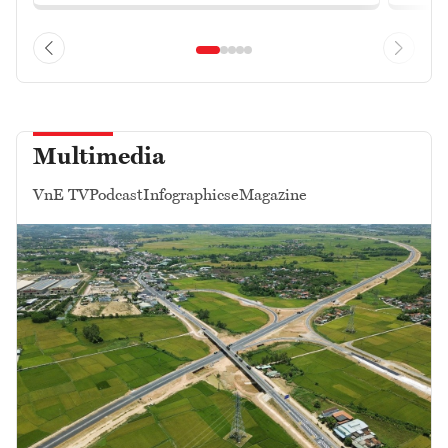
Multimedia
VnE TV
Podcast
Infographics
eMagazine