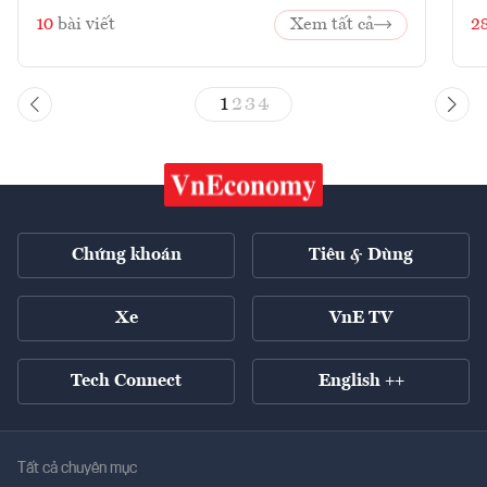
10
bài viết
Xem tất cả
2
1
2
3
4
Chứng khoán
Tiêu & Dùng
Xe
VnE TV
Tech Connect
English ++
Tất cả chuyên mục