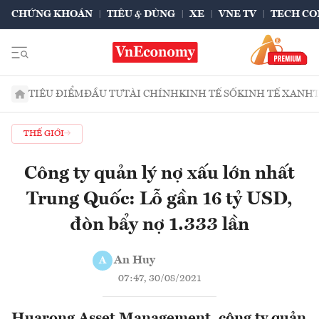
CHỨNG KHOÁN
TIÊU & DÙNG
XE
VNE TV
TECH CO
TIÊU ĐIỂM
ĐẦU TƯ
TÀI CHÍNH
KINH TẾ SỐ
KINH TẾ XANH
THẾ GIỚI
Công ty quản lý nợ xấu lớn nhất
Trung Quốc: Lỗ gần 16 tỷ USD,
đòn bẩy nợ 1.333 lần
An Huy
A
07:47, 30/08/2021
Huarong Asset Management, công ty quản