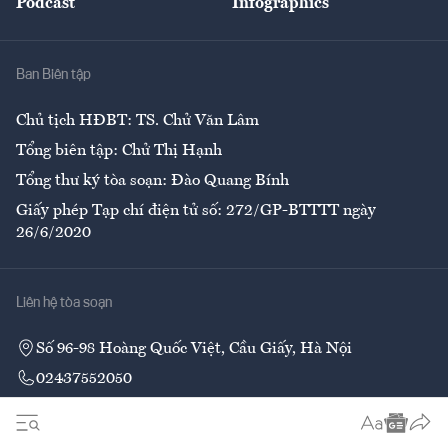
Podcast
Infographics
Giải trí
Y tế
Nhà
Ban Biên tập
Ẩm thực
Chủ tịch HĐBT: TS. Chử Văn Lâm
Tổng biên tập: Chử Thị Hạnh
Tổng thư ký tòa soạn: Đào Quang Bính
Giấy phép Tạp chí điện tử số: 272/GP-BTTTT ngày
26/6/2020
Liên hệ tòa soạn
Số 96-98 Hoàng Quốc Việt, Cầu Giấy, Hà Nội
02437552050
Liên hệ quảng cáo