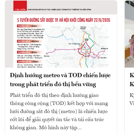
Định hướng metro và TOD chiến lược
K
trong phát triển đô thị bền vững
K
Phát triển đô thị theo định hướng giao
K
thông công cộng (TOD) kết hợp với mạng
V
lưới đường sắt đô thị (metro) là chiến lược
cốt lõi để giải quyết ùn tắc và tái cấu trúc
không gian. Mô hình này tập...