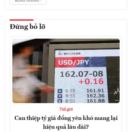
Kinh doanh
Đừng bỏ lỡ
Thế giới
Can thiệp tỷ giá đồng yên khó mang lại
hiệu quả lâu dài?