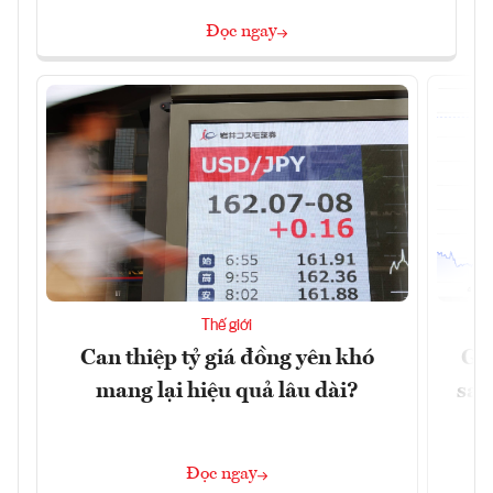
Đọc ngay
Thế giới
Can thiệp tỷ giá đồng yên khó
Gi
mang lại hiệu quả lâu dài?
sau
Đọc ngay