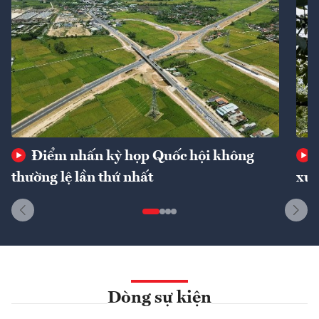
Điểm nhấn kỳ họp Quốc hội không
thường lệ lần thứ nhất
xuấ
Dòng sự kiện